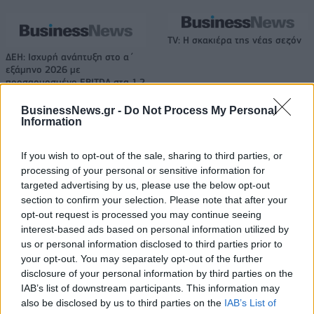
TV: Η σκακιέρα της νέας σεζόν
ΔΕΗ: Ισχυρή ανάπτυξη στο α΄
εξάμηνο 2026 με
προσαρμοσμένο EBITDA στα 1,2
δισ. ευρώ
BusinessNews.gr -
Do Not Process My Personal
Information
IAB Hellas: Νέα Διοικούσα Επιτροπή και νέο Διοικητικό Συμβούλιο -
If you wish to opt-out of the sale, sharing to third parties, or
Πρόεδρος ο Γαληνός Γιαγλής
processing of your personal or sensitive information for
targeted advertising by us, please use the below opt-out
section to confirm your selection. Please note that after your
opt-out request is processed you may continue seeing
Νέο Audi A2 e-tron με στόχο
Η Chery επενδύει 75 εκατ.
την κορυφή της
δολάρια στην KG Mobility
interest-based ads based on personal information utilized by
αποδοτικότητας
us or personal information disclosed to third parties prior to
your opt-out. You may separately opt-out of the further
disclosure of your personal information by third parties on the
IAB’s list of downstream participants. This information may
Το FIAT 500 Hybrid τώρα από 18.990 ευρώ
also be disclosed by us to third parties on the
IAB’s List of