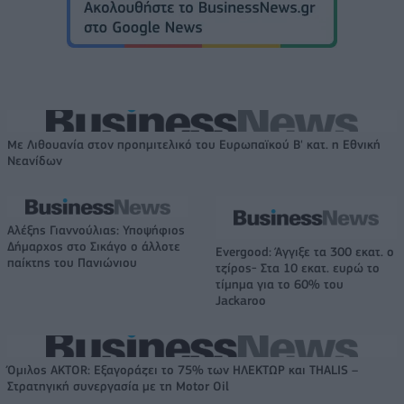
Με Λιθουανία στον προημιτελικό του Ευρωπαϊκού Β' κατ. η Εθνική
Νεανίδων
Αλέξης Γιαννούλιας: Υποψήφιος
Δήμαρχος στο Σικάγο ο άλλοτε
Evergood: Άγγιξε τα 300 εκατ. ο
παίκτης του Πανιώνιου
τζίρος- Στα 10 εκατ. ευρώ το
τίμημα για το 60% του
Jackaroo
Όμιλος AKTOR: Εξαγοράζει το 75% των ΗΛΕΚΤΩΡ και THALIS –
Στρατηγική συνεργασία με τη Motor Oil