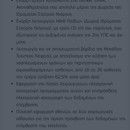
Έναρξη έργων κατασκευής 2ου bunker LINAC
Ακτινοθεραπείας που αποτελεί μέρος της Δωρεάς του
Ιδρύματος Σταύρος Νιάρχος.
Έναρξη λειτουργίας ΜΑΦ Παίδων (Δωρεά Ιδρύματος
Σταύρος Νιάρχος), με τρείς (3) επί του παρόντος, που
εξυπηρετεί τις αυξημένες ανάγκες της 2ης ΥΠΕ και όχι
μόνο
Λειτουργία και σε απογευματινή βάρδια της Μονάδας
Τεχνητού Νεφρού, με αποτέλεσμα την αύξηση των
νοσηλευόμενων χρόνιων και περιπατητικών
αιμοκαθαιρόμενων ασθενών, από 16 σε 26 ασθενείς
την ημέρα (αύξηση 62,5% κατά μέσο όρο)
Εφαρμογή της Λίστας Χειρουργείων, ηλεκτρονική
καταγραφή προγράμματος αυτών και επιπρόσθετα
ηλεκτρονική καταγραφή των δεδομένων της
επέμβασης.
Πιλοτική εφαρμογή οθονών, σε δύο χειρουργικές
αίθουσες για την άμεση πρόσβαση των δεδομένων της
επέμβασης που εκτελείται.