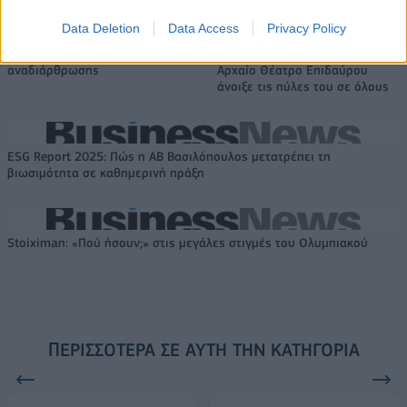
Data Deletion
Data Access
Privacy Policy
VW: Η δύσκολη εξίσωση της
Alpha Bank: Για πρώτη φορά το
αναδιάρθρωσης
Αρχαίο Θέατρο Επιδαύρου
άνοιξε τις πύλες του σε όλους
ESG Report 2025: Πώς η ΑΒ Βασιλόπουλος μετατρέπει τη
βιωσιμότητα σε καθημερινή πράξη
Stoiximan: «Πού ήσουν;» στις μεγάλες στιγμές του Ολυμπιακού
ΠΕΡΙΣΣΌΤΕΡΑ ΣΕ ΑΥΤΉ ΤΗΝ ΚΑΤΗΓΟΡΊΑ