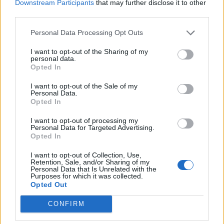
Downstream Participants
that may further disclose it to other
third parties.
Ντουράντ: "Ο Γιάννης θα
Οι διακοπές των Γάλλων του
Personal Data Processing Opt Outs
μπορούσε να 'ναι ο κορυφαίος
Παναθηναϊκού με τέσσερις
όλων"! (vid)
συμπατριώτες τους στη Μύκονο
I want to opt-out of the Sharing of my
(pic)
personal data.
Opted In
I want to opt-out of the Sale of my
Είσοδος της γαλλικής Meridiam στην ηλεκτρική διασύνδεση Ελλάδας
Personal Data.
– Κύπρου
Opted In
I want to opt-out of processing my
Personal Data for Targeted Advertising.
Opted In
Coca-Cola HBC: Άνοδος 11,4%
Cenergy Holdings: Άνοδος 45%
I want to opt-out of Collection, Use,
στα καθαρά κέρδη του α΄
στα καθαρά κέρδη του α΄
Retention, Sale, and/or Sharing of my
εξαμήνου – Στα 524,4 εκατ.
εξαμήνου, στα 138 εκατ. ευρώ
Personal Data that Is Unrelated with the
Purposes for which it was collected.
ευρώ
Opted Out
CONFIRM
Η συμφωνία Arval-Athlon αναδιαμορφώνει την αγορά leasing