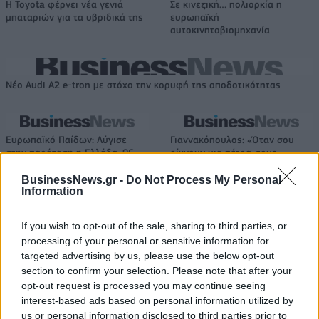
Η Toyota φέρνει νέα γενιά
Σε κινεζική… πολιορκία η
μπαταριών για τα υβριδικά της
ευρωπαϊκή
αυτοκινητοβιομηχανία
Νέο Audi A2 e-tron με στόχο την κορυφή της αποδοτικότητας
Ευρωπαϊκό Παίδων: Λύγισε
Γιαννακόπουλος: «Όταν σου
στην παράταση η Ελλάδα, 96-
ρίχνουν μια πέτρα, τους
86 από την Ισπανία (pics)
καταστρέφεις» (vid)
BusinessNews.gr -
Do Not Process My Personal
Information
ΕΛΣΤΑΤ: Στο 3,4% υποχώρησε ο πληθωρισμός τον Ιούλιο
If you wish to opt-out of the sale, sharing to third parties, or
processing of your personal or sensitive information for
targeted advertising by us, please use the below opt-out
section to confirm your selection. Please note that after your
opt-out request is processed you may continue seeing
Χρηματοδότηση 8 εκατ. ευρώ
Metlen: Ρεκόρ EBITDA στο α'
interest-based ads based on personal information utilized by
σε 843 μέσα ενημέρωσης-
εξάμηνο, στα 550 εκατ. ευρώ –
us or personal information disclosed to third parties prior to
Ξεκίνησε το πενταετές
Καθαρά κέρδη 313 εκατ. ευρώ