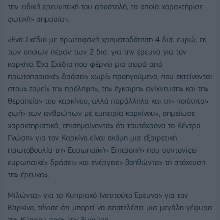
την ειδική ερευνητική του αποστολή, τα οποία χαρακτήρισε
ζωτικής σημασίας.
«Ένα Σχέδιο με πρωτοφανή χρηματοδότηση 4 δισ. ευρώ, εκ
των οποίων πέραν των 2 δισ. για την έρευνα για τον
καρκίνο. Ένα Σχέδιο που φέρνει μια σειρά από
πρωτοποριακές δράσεις χωρίς προηγούμενο, που εκτείνονται
στους τομείς της πρόληψης, της έγκαιρης ανίχνευσης και της
θεραπείας του καρκίνου, αλλά παράλληλα και της ποιότητας
ζωής των ανθρώπων με εμπειρία καρκίνου», σημείωσε
χαρακτηριστικά, επισημαίνοντας ότι ταυτόχρονα το Κέντρο
Γνώσης για τον Καρκίνο είναι ακόμη μια εξαιρετική
πρωτοβουλία της Ευρωπαϊκής Επιτροπής που συντονίζει
ευρωπαϊκές δράσεις και ενέργειες βοηθώντας τη στόχευση
της έρευνας.
Μιλώντας για το Κυπριακό Ινστιτούτο Έρευνας για τον
Καρκίνο, τόνισε ότι μπορεί να αποτελέσει μια μεγάλη γέφυρα
της Κύπρου προς την Ευρώπη.