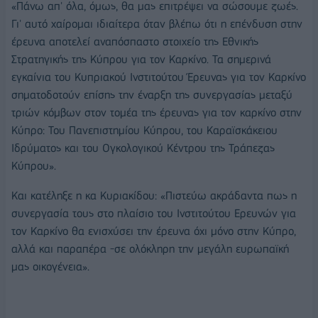
«Πάνω απ' όλα, όμως, θα μας επιτρέψει να σώσουμε ζωές.
Γι' αυτό χαίρομαι ιδιαίτερα όταν βλέπω ότι η επένδυση στην
έρευνα αποτελεί αναπόσπαστο στοιχείο της Εθνικής
Στρατηγικής της Κύπρου για τον Καρκίνο. Τα σημερινά
εγκαίνια του Κυπριακού Ινστιτούτου Έρευνας για τον Καρκίνο
σηματοδοτούν επίσης την έναρξη της συνεργασίας μεταξύ
τριών κόμβων στον τομέα της έρευνας για τον καρκίνο στην
Κύπρο: Του Πανεπιστημίου Κύπρου, του Καραϊσκάκειου
Ιδρύματος και του Ογκολογικού Κέντρου της Τράπεζας
Κύπρου».
Και κατέληξε η κα Κυριακίδου: «Πιστεύω ακράδαντα πως η
συνεργασία τους στο πλαίσιο του Ινστιτούτου Ερευνών για
τον Καρκίνο θα ενισχύσει την έρευνα όχι μόνο στην Κύπρο,
αλλά και παραπέρα -σε ολόκληρη την μεγάλη ευρωπαϊκή
μας οικογένεια».