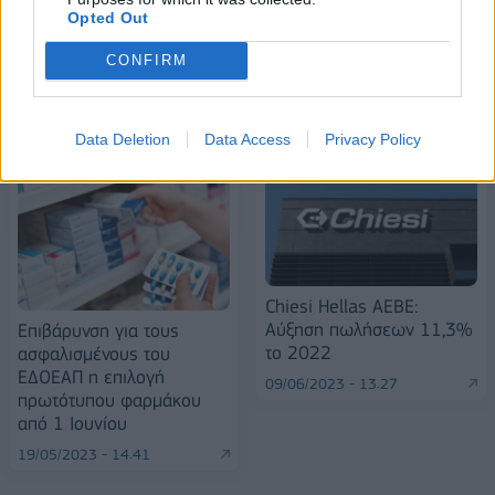
Opted Out
CONFIRM
ΠΕΡΙΣΣΌΤΕΡΑ ΣΕ ΑΥΤΉ ΤΗΝ ΚΑΤΗΓΟΡΊΑ
Data Deletion
Data Access
Privacy Policy
Chiesi Hellas ΑΕΒΕ:
Αύξηση πωλήσεων 11,3%
Επιβάρυνση για τους
το 2022
ασφαλισμένους του
ΕΔΟΕΑΠ η επιλογή
09/06/2023 - 13:27
πρωτότυπου φαρμάκου
από 1 Ιουνίου
19/05/2023 - 14:41