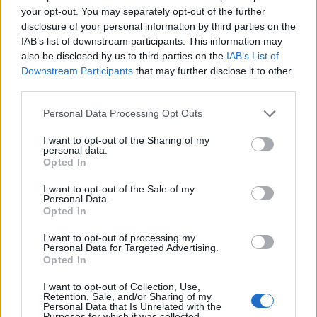
your opt-out. You may separately opt-out of the further
πρόγραμμα ενίσχυσης του
Τύπου
disclosure of your personal information by third parties on the
IAB’s list of downstream participants. This information may
also be disclosed by us to third parties on the
IAB’s List of
Downstream Participants
that may further disclose it to other
Η Chery επενδύει 75 εκατ. δολάρια στην KG Mobility
third parties.
Personal Data Processing Opt Outs
Το FIAT 500 Hybrid τώρα από
Ατρόμητος και Novibet
I want to opt-out of the Sharing of my
18.990 ευρώ
συνεχίζουν μαζί: Ανανέωση της
personal data.
συνεργασίας τους μέχρι το
Opted In
2028
I want to opt-out of the Sale of my
Personal Data.
Opted In
18η συνεχόμενη χρονιά για τον ΟΤΕ στη διεθνή σειρά δεικτών
I want to opt-out of processing my
FTSE4Good
Personal Data for Targeted Advertising.
Opted In
I want to opt-out of Collection, Use,
Alpha Bank: Για πρώτη φορά το Αρχαίο Θέατρο Επιδαύρου άνοιξε τις
Retention, Sale, and/or Sharing of my
πύλες του σε όλους
Personal Data that Is Unrelated with the
Purposes for which it was collected.