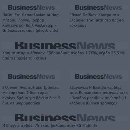
ΠΑΟΚ: Στη Θεσσαλονίκη οι Ναζ
Εθνική Παίδων: Κόντρα στη
Μήτρου-Λονγκ, Τρέβορ
Σλοβενία την Τρίτη στο πρώτο
Χάντζινς και Κάιλ Αλεξάντερ -
νοκ-άουτ
Οι δηλώσεις τους (pics & vids)
Χρηματιστήριο Αθηνών: Εβδομαδιαία άνοδος 1,76%, κέρδη 23,31%
από τις αρχές του έτους
Ελληνική Αναπτυξιακή Τράπεζα:
Εξαγωγές: Η Ελλάδα κερδίζει
Με «προίκα» 2 δισ. ευρώ
τους Ευρωπαίους ανταγωνιστές
ανοίγει δρόμο για δάνεια έως 5
– Άνοδος μεριδίων σε 9 από 11
δισ. σε μικρομεσαίες
κλάδους (Εθνική Τράπεζα)
Η Chery επενδύει 75 εκατ. δολάρια στην KG Mobility