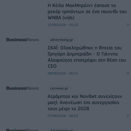
Η Κέιλα ΜακΜπράιντ έσπασε το
ρεκόρ τριπόντων σε ένα παιχνίδι του
WNBA (vids)
10/08/2026 - 05:25
advertising.gr
ΣΚΑΪ: Ολοκληρώθηκε η θητεία του
Γρηγόρη Δημητριάδη - Ο Γιάννης
Αλαφούζος επιστρέφει στη θέση του
CEO
08/08/2026 - 06:51
csrnews.gr
Ατρόμητος και Novibet συνεχίζουν
μαζί: Ανανέωση της συνεργασίας
τους μέχρι το 2028
07/08/2026 - 08:52
advertising.gr