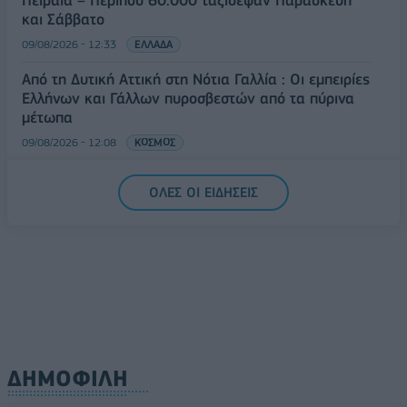
Πειραιά – Περίπου 60.000 ταξίδεψαν Παρασκευή
και Σάββατο
09/08/2026 - 12:33
ΕΛΛΑΔΑ
Από τη Δυτική Αττική στη Νότια Γαλλία : Οι εμπειρίες
Ελλήνων και Γάλλων πυροσβεστών από τα πύρινα
μέτωπα
09/08/2026 - 12:08
ΚΟΣΜΟΣ
Δεύτερη πηγή εισοδήματος για τους επαγγελματίες
ΟΛΕΣ ΟΙ ΕΙΔΗΣΕΙΣ
ψαράδες ο αλιευτικός τουρισμός
09/08/2026 - 12:08
ΤΟΥΡΙΣΜΟΣ
ΔΗΜΟΦΙΛΗ