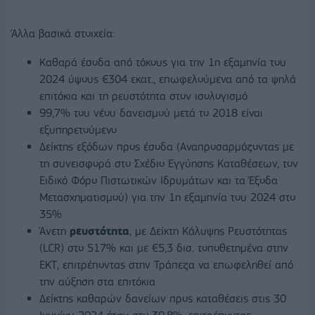
Άλλα βασικά στοιχεία:
Καθαρά έσοδα από τόκους για την 1η εξαμηνία του
2024 ύψους €304 εκατ., επωφελούμενα από τα ψηλά
επιτόκια και τη ρευστότητα στον ισολογισμό
99,7% του νέου δανεισμού μετά το 2018 είναι
εξυπηρετούμενο
Δείκτης εξόδων προς έσοδα (Αναπροσαρμόζοντας με
τη συνεισφορά στο Σχέδιο Εγγύησης Καταθέσεων, τον
Ειδικό Φόρο Πιστωτικών Ιδρυμάτων και τα Έξοδα
Μετασχηματισμού) για την 1η εξαμηνία του 2024 στο
35%
Άνετη
ρευστότητα
, με Δείκτη Κάλυψης Ρευστότητας
(LCR) στο 517% και με €5,3 δισ. τοποθετημένα στην
ΕΚΤ, επιτρέποντας στην Τράπεζα να επωφεληθεί από
την αύξηση στα επιτόκια
Δείκτης καθαρών δανείων προς καταθέσεις στις 30