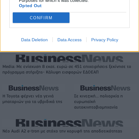
Purposes for which it was collected.
Opted Out
CONFIRM
ΣΚΑΪ: Ολοκληρώθηκε η θητεία
του Γρηγόρη Δημητριάδη - Ο
Fourlis: Συμφωνία για την
Γιάννης Αλαφούζος επιστρέφει
πώληση συμμετοχής στο Sofia
στη θέση του CEO
South Ring Mall έναντι 49,35
Data Deletion
Data Access
Privacy Policy
εκατ. ευρώ
Media: Με ενίσχυση 8 εκατ. ευρώ σε 451 επιχειρήσεις ξεκίνησε το
πρόγραμμα στήριξης- Κάλυψη εισφορών ΕΔΟΕΑΠ
Η Toyota φέρνει νέα γενιά
Σε κινεζική… πολιορκία η
μπαταριών για τα υβριδικά της
ευρωπαϊκή
αυτοκινητοβιομηχανία
Νέο Audi A2 e-tron με στόχο την κορυφή της αποδοτικότητας