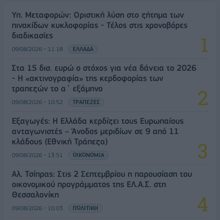
Υπ. Μεταφορών: Οριστική λύση στο ζήτημα των
πινακίδων κυκλοφορίας - Τέλος στις χρονοβόρες
διαδικασίες
09/08/2026 - 11:18
ΕΛΛΑΔΑ
Στα 15 δισ. ευρώ ο στόχος για νέα δάνεια το 2026
- Η «ακτινογραφία» της κερδοφορίας των
τραπεζών το α΄ εξάμηνο
09/08/2026 - 10:52
ΤΡΑΠΕΖΕΣ
Εξαγωγές: Η Ελλάδα κερδίζει τους Ευρωπαίους
ανταγωνιστές – Άνοδος μεριδίων σε 9 από 11
κλάδους (Εθνική Τράπεζα)
09/08/2026 - 13:51
ΟΙΚΟΝΟΜΙΑ
Αλ. Τσίπρας: Στις 2 Σεπτεμβρίου η παρουσίαση του
οικονομικού προγράμματος της ΕΛ.Α.Σ. στη
Θεσσαλονίκη
09/08/2026 - 10:03
ΠΟΛΙΤΙΚΗ