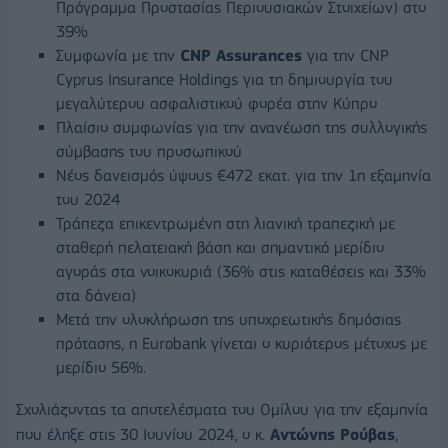
Πρόγραμμα Προστασίας Περιουσιακών Στοιχείων) στο
39%
Συμφωνία με την
CNP Assurances
για την CNP
Cyprus Insurance Holdings για τη δημιουργία του
μεγαλύτερου ασφαλιστικού φορέα στην Κύπρο
Πλαίσιο συμφωνίας για την ανανέωση της συλλογικής
σύμβασης του προσωπικού
Νέος δανεισμός ύψους €472 εκατ. για την 1η εξαμηνία
του 2024
Τράπεζα επικεντρωμένη στη λιανική τραπεζική με
σταθερή πελατειακή βάση και σημαντικό μερίδιο
αγοράς στα νοικοκυριά (36% στις καταθέσεις και 33%
στα δάνεια)
Μετά την ολοκλήρωση της υποχρεωτικής δημόσιας
πρότασης, η Eurobank γίνεται ο κυριότερος μέτοχος με
μερίδιο 56%.
Σχολιάζοντας τα αποτελέσματα του Ομίλου για την εξαμηνία
που έληξε στις 30 Ιουνίου 2024, ο κ.
Αντώνης Ρούβας
,