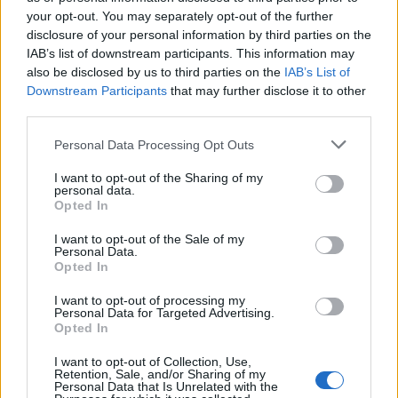
your opt-out. You may separately opt-out of the further
disclosure of your personal information by third parties on the
IAB’s list of downstream participants. This information may
also be disclosed by us to third parties on the
IAB’s List of
Downstream Participants
that may further disclose it to other
third parties.
Η Κέιλα ΜακΜπράιντ έσπασε το ρεκόρ τριπόντων σε ένα παιχνίδι
του WNBA (vids)
Personal Data Processing Opt Outs
I want to opt-out of the Sharing of my
personal data.
Opted In
Εθνική Κορασίδων: Κόντρα στη
Νορβηγία για την πρόκριση
Στα 15 δισ. ευρώ ο στόχος για
I want to opt-out of the Sale of my
στον τελικό (live stream)
νέα δάνεια το 2026 - Η
Personal Data.
«ακτινογραφία» της
Opted In
κερδοφορίας των τραπεζών το
α΄ εξάμηνο
I want to opt-out of processing my
Personal Data for Targeted Advertising.
Opted In
I want to opt-out of Collection, Use,
Όμιλος ΔΕΗ: Νέα συμφωνία για χαρτοφυλάκιο έργων ΑΠΕ άνω των 2
Retention, Sale, and/or Sharing of my
GW σε Πολωνία και Ουγγαρία
Personal Data that Is Unrelated with the