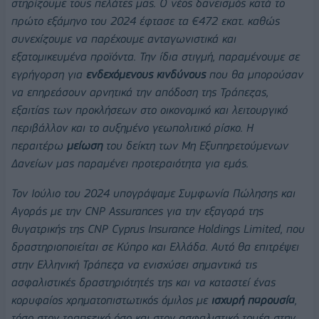
στηρίζουμε τους πελάτες μας. Ο νέος δανεισμός κατά το
πρώτο εξάμηνο του 2024 έφτασε τα €472 εκατ. καθώς
συνεχίζουμε να παρέχουμε ανταγωνιστικά και
εξατομικευμένα προϊόντα. Την ίδια στιγμή, παραμένουμε σε
εγρήγορση για
ενδεχόμενους κινδύνους
που θα μπορούσαν
να επηρεάσουν αρνητικά την απόδοση της Τράπεζας,
εξαιτίας των προκλήσεων στο οικονομικό και λειτουργικό
περιβάλλον και το αυξημένο γεωπολιτικό ρίσκο. Η
περαιτέρω
μείωση
του δείκτη των Μη Εξυπηρετούμενων
Δανείων μας παραμένει προτεραιότητα για εμάς.
Τον Ιούλιο του 2024 υπογράψαμε Συμφωνία Πώλησης και
Αγοράς με την CNP Assurances για την εξαγορά της
θυγατρικής της CNP Cyprus Insurance Holdings Limited, που
δραστηριοποιείται σε Κύπρο και Ελλάδα. Αυτό θα επιτρέψει
στην Ελληνική Τράπεζα να ενισχύσει σημαντικά τις
ασφαλιστικές δραστηριότητές της και να καταστεί ένας
κορυφαίος χρηματοπιστωτικός όμιλος με
ισχυρή παρουσία
,
τόσο στον τραπεζικό όσο και στον ασφαλιστικό τομέα στην