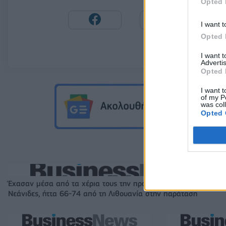
Opted 
I want t
Opted 
I want 
Advertis
Opted 
I want t
of my P
was col
Opted 
Έχασαν μέσα από τα χέρια τους την πρόκριση στους «4» οι
Νεάνιδες, ήττα 66-74 από τη Λιθουανία στην παράταση