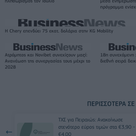
πληθωρισμός τον Ιούλιο
μέσα ενημέρωσης
πρόγραμμα ενίσχ
Η Chery επενδύει 75 εκατ. δολάρια στην KG Mobility
Ατρόμητος και Novibet συνεχίζουν μαζί:
18η συνεχόμενη 
Ανανέωση της συνεργασίας τους μέχρι το
διεθνή σειρά δε
2028
ΠΕΡΙΣΣΌΤΕΡΑ ΣΕ
ΤΧΣ για Πειραιώς: Ανακοίνωσε
στενότερο εύρος τιμών στα €3,90 -
€4,00