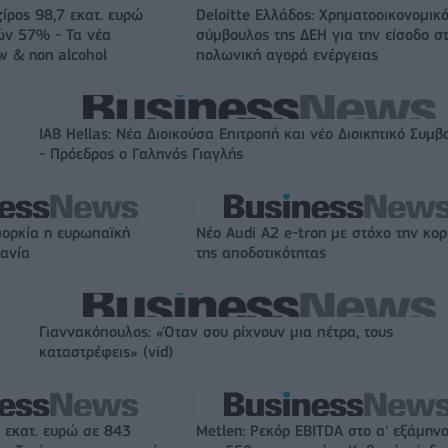
ζίρος 98,7 εκατ. ευρώ
Deloitte Ελλάδος: Χρηματοοικονομικ
ών 57% - Τα νέα
σύμβουλος της ΔΕΗ για την είσοδο σ
w & non alcohol
πολωνική αγορά ενέργειας
IAB Hellas: Νέα Διοικούσα Επιτροπή και νέο Διοικητικό Συμβ
- Πρόεδρος ο Γαληνός Γιαγλής
ιορκία η ευρωπαϊκή
Νέο Audi A2 e-tron με στόχο την κο
χανία
της αποδοτικότητας
Γιαννακόπουλος: «Όταν σου ρίχνουν μια πέτρα, τους
καταστρέφεις» (vid)
 εκατ. ευρώ σε 843
Metlen: Ρεκόρ EBITDA στο α' εξάμηνο