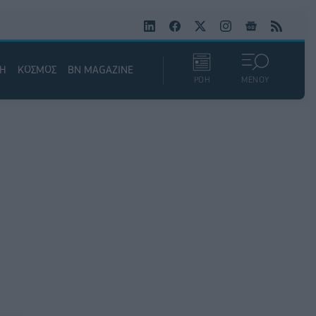
ΚΗ
ΚΟΣΜΟΣ
BN MAGAZINE
ΡΟΗ
ΜΕΝΟΥ