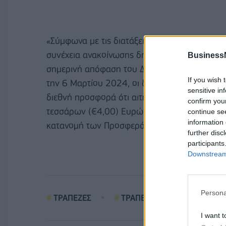
«Σύμφωνα με τις διατάξεις του άρθρου 17, π
συνέχεια ανακοίνωσης δημοσιεύτηκε νωρίτερ
Business
σημερινή απόφαση του Διοικητικού Συμβουλίο
If you wish 
την 6 Μαρτίου 2024, οι διαχειριστές θα ενη
sensitive in
διεθνή προσφορά ότι αιτήσεις αγοράς Προσ
confirm you
τεσσάρων (€4,00) Ευρώ ανά Προσφερόμενη Μ
continue se
information 
κατανομή των Προσφερόμενων Μετοχών», ανα
further disc
participants
Downstream 
Persona
ΤΡΑΠΕΖΕΣ
ΤΡΑΠΕΖΑ ΠΕΙΡΑΙΩΣ
I want t