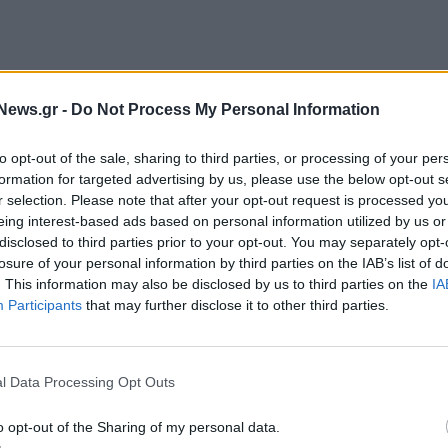
αρ. 2 του Κανονισμού (ΕΕ) 2017/1129 και σε
α σήμερα (06.03.2024), και σύμφωνα με την
News.gr -
Do Not Process My Personal Information
υ του (06.03.2024), το ΤΧΣ ανακοινώνει ότι από
to opt-out of the sale, sharing to third parties, or processing of your per
μερώσουν τους επενδυτές που συμμετέχουν στη
formation for targeted advertising by us, please use the below opt-out s
φερόμενων Μετοχών κάτω από το ποσό των
r selection. Please note that after your opt-out request is processed y
ετοχή πιθανότατα δεν θα ληφθούν υπόψη για την
eing interest-based ads based on personal information utilized by us or
disclosed to third parties prior to your opt-out. You may separately opt-
φέρει ανακοίνωση του ΤΧΣ.
losure of your personal information by third parties on the IAB’s list of
. This information may also be disclosed by us to third parties on the
IA
Participants
that may further disclose it to other third parties.
l Data Processing Opt Outs
ΔΙΑΘΕΣΗ ΜΕΤΟΧΩΝ
ΤΧΣ
o opt-out of the Sharing of my personal data.