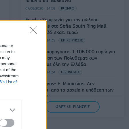
Ισπανία και Βαλκάνια
07/08/2026 - 14:58
ΚΟΣΜΟΣ
Fourlis: Συμφωνία για την πώληση
συμμετοχής στο Sofia South Ring Mall
έναντι 49,35 εκατ. ευρώ
07/08/2026 - 14:39
ΕΠΙΧΕΙΡΗΣΕΙΣ
sonal or
ΥΠΠΟ: Επιχορηγήσεις 1.106.000 ευρώ για
ection to
την ενίσχυση των Πολυθεματικών
ou may
 personal
Φεστιβάλ σε όλη την Ελλάδα
out of the
07/08/2026 - 14:34
ΟΙΚΟΝΟΜΙΑ
 downstream
B’s List of
Άρειος Πάγος- Ε. Μπακέλας: Δεν
ανασύρεται από το αρχείο η υπόθεση των
υποκλοπών
07/08/2026 - 14:11
ΕΛΛΑΔΑ
ΟΛΕΣ ΟΙ ΕΙΔΗΣΕΙΣ
Σαουδική Αραβία, Τουρκία και Πακιστάν
υπογράφουν κοινή αμυντική συμφωνία