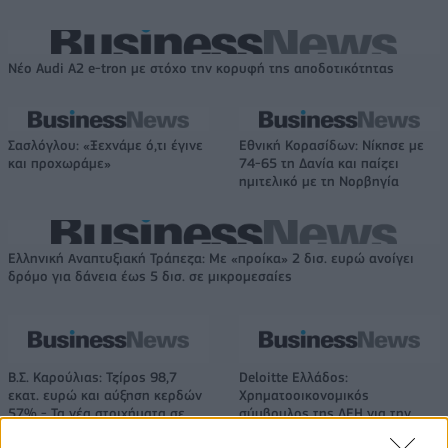
Νέο Audi A2 e-tron με στόχο την κορυφή της αποδοτικότητας
Σασλόγλου: «Ξεχνάμε ό,τι έγινε
Εθνική Κορασίδων: Νίκησε με
και προχωράμε»
74-65 τη Δανία και παίζει
ημιτελικό με τη Νορβηγία
Ελληνική Αναπτυξιακή Τράπεζα: Με «προίκα» 2 δισ. ευρώ ανοίγει
δρόμο για δάνεια έως 5 δισ. σε μικρομεσαίες
Β.Σ. Καρούλιας: Τζίρος 98,7
Deloitte Ελλάδος:
εκατ. ευρώ και αύξηση κερδών
Χρηματοοικονομικός
57% - Τα νέα στοιχήματα σε
σύμβουλος της ΔΕΗ για την
low & non alcohol
είσοδο στην πολωνική αγορά