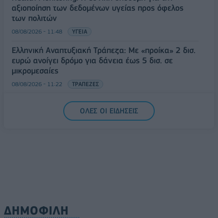
αξιοποίηση των δεδομένων υγείας προς όφελος
των πολιτών
08/08/2026 - 11:48
ΥΓΕΙΑ
Ελληνική Αναπτυξιακή Τράπεζα: Με «προίκα» 2 δισ.
ευρώ ανοίγει δρόμο για δάνεια έως 5 δισ. σε
μικρομεσαίες
08/08/2026 - 11:22
ΤΡΑΠΕΖΕΣ
5G παντού, 6G στον ορίζοντα: Πού βρίσκεται η
ΟΛΕΣ ΟΙ ΕΙΔΗΣΕΙΣ
Ελλάδα στη μεγάλη τεχνολογική μετάβαση
08/08/2026 - 10:54
ΤΕΧΝΟΛΟΓΙΑ
ΔΗΜΟΦΙΛΗ