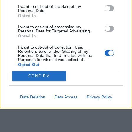
I want to opt-out of the Sale of my
Personal Data.
Opted In
ΠΕΡΙΣΣΌΤΕΡΑ ΣΕ ΑΥΤΉ ΤΗΝ ΚΑΤΗΓΟΡΊΑ
I want to opt-out of processing my
Personal Data for Targeted Advertising.
Opted In
I want to opt-out of Collection, Use,
Retention, Sale, and/or Sharing of my
Personal Data that Is Unrelated with the
Purposes for which it was collected.
Eurobank-AFI: Επεκτείνεται
Ανακoίνωση της Eurobank
Opted Out
γεωγραφικά η συνεργασία
για τα Project Europe και
τους
Cairo
CONFIRM
13/11/2019 - 12:12
13/11/2019 - 20:29
Data Deletion
Data Access
Privacy Policy