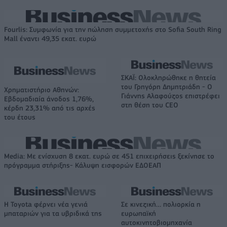
Fourlis: Συμφωνία για την πώληση συμμετοχής στο Sofia South Ring
Mall έναντι 49,35 εκατ. ευρώ
ΣΚΑΪ: Ολοκληρώθηκε η θητεία
του Γρηγόρη Δημητριάδη - Ο
Χρηματιστήριο Αθηνών:
Γιάννης Αλαφούζος επιστρέφει
Εβδομαδιαία άνοδος 1,76%,
στη θέση του CEO
κέρδη 23,31% από τις αρχές
του έτους
Media: Με ενίσχυση 8 εκατ. ευρώ σε 451 επιχειρήσεις ξεκίνησε το
πρόγραμμα στήριξης- Κάλυψη εισφορών ΕΔΟΕΑΠ
Η Toyota φέρνει νέα γενιά
Σε κινεζική… πολιορκία η
μπαταριών για τα υβριδικά της
ευρωπαϊκή
αυτοκινητοβιομηχανία