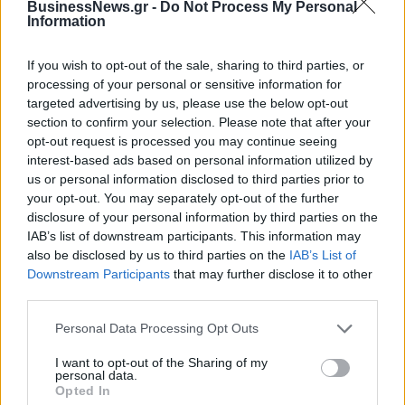
ενέργειας
BusinessNews.gr -
Do Not Process My Personal
Information
If you wish to opt-out of the sale, sharing to third parties, or
Η Chery επενδύει 75 εκατ. δολάρια στην KG Mobility
processing of your personal or sensitive information for
targeted advertising by us, please use the below opt-out
section to confirm your selection. Please note that after your
Το FIAT 500 Hybrid τώρα από
Ατρόμητος και Novibet
opt-out request is processed you may continue seeing
18.990 ευρώ
συνεχίζουν μαζί: Ανανέωση της
interest-based ads based on personal information utilized by
συνεργασίας τους μέχρι το
us or personal information disclosed to third parties prior to
2028
your opt-out. You may separately opt-out of the further
disclosure of your personal information by third parties on the
IAB’s list of downstream participants. This information may
also be disclosed by us to third parties on the
IAB’s List of
18η συνεχόμενη χρονιά για τον ΟΤΕ στη διεθνή σειρά δεικτών
Downstream Participants
that may further disclose it to other
FTSE4Good
third parties.
Personal Data Processing Opt Outs
Alpha Bank: Για πρώτη φορά το Αρχαίο Θέατρο Επιδαύρου άνοιξε τις
πύλες του σε όλους
I want to opt-out of the Sharing of my
personal data.
Opted In