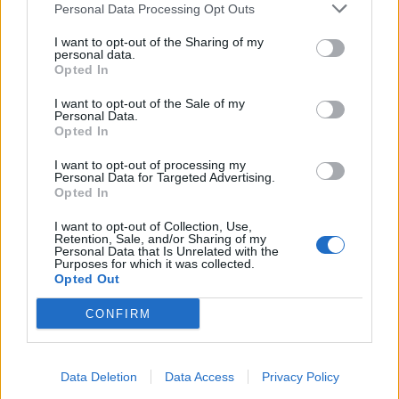
Personal Data Processing Opt Outs
Media: Με ενίσχυση 8 εκατ. ευρώ σε 451 επιχειρήσεις ξεκίνησε το
πρόγραμμα στήριξης- Κάλυψη εισφορών ΕΔΟΕΑΠ
I want to opt-out of the Sharing of my
personal data.
Opted In
Η Toyota φέρνει νέα γενιά
Σε κινεζική… πολιορκία η
I want to opt-out of the Sale of my
μπαταριών για τα υβριδικά της
ευρωπαϊκή
Personal Data.
Opted In
αυτοκινητοβιομηχανία
I want to opt-out of processing my
Personal Data for Targeted Advertising.
Opted In
Νέο Audi A2 e-tron με στόχο την κορυφή της αποδοτικότητας
I want to opt-out of Collection, Use,
Retention, Sale, and/or Sharing of my
Personal Data that Is Unrelated with the
Purposes for which it was collected.
Πέθανε ο Ντον Νέλσον – Έφυγε
Οι Νιου Γιορκ Λίμπερτι
Opted Out
από τη ζωή στα 86 του ο
διέλυσαν με 111-71 τους Λας
θρύλος του NBA
Βέγκας Έισις! (vids)
CONFIRM
Χρηματιστήριο Αθηνών: Εβδομαδιαία άνοδος 1,76%, κέρδη 23,31%
Data Deletion
Data Access
Privacy Policy
από τις αρχές του έτους