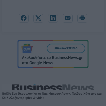
ΠΑΟΚ: Στη Θεσσαλονίκη οι Ναζ Μήτρου-Λονγκ, Τρέβορ Χάντζινς και
Κάιλ Αλεξάντερ (pics & vids)