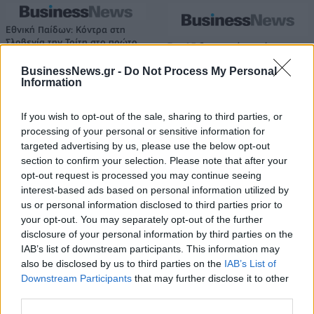
Εθνική Παίδων: Κόντρα στη
Σλοβενία την Τρίτη στο πρώτο
Στα 15 δισ. ευρώ ο στόχος για
νοκ-άουτ
νέα δάνεια το 2026 - Η
BusinessNews.gr -
Do Not Process My Personal
«ακτινογραφία» της
Information
κερδοφορίας των τραπεζών το
α΄ εξάμηνο
If you wish to opt-out of the sale, sharing to third parties, or
processing of your personal or sensitive information for
targeted advertising by us, please use the below opt-out
Όμιλος ΔΕΗ: Νέα συμφωνία για χαρτοφυλάκιο έργων ΑΠΕ άνω των 2
section to confirm your selection. Please note that after your
GW σε Πολωνία και Ουγγαρία
opt-out request is processed you may continue seeing
interest-based ads based on personal information utilized by
us or personal information disclosed to third parties prior to
ΣΚΑΪ: Ολοκληρώθηκε η θητεία
your opt-out. You may separately opt-out of the further
του Γρηγόρη Δημητριάδη - Ο
Fourlis: Συμφωνία για την
disclosure of your personal information by third parties on the
Γιάννης Αλαφούζος επιστρέφει
πώληση συμμετοχής στο Sofia
IAB’s list of downstream participants. This information may
στη θέση του CEO
South Ring Mall έναντι 49,35
also be disclosed by us to third parties on the
IAB’s List of
εκατ. ευρώ
Downstream Participants
that may further disclose it to other
third parties.