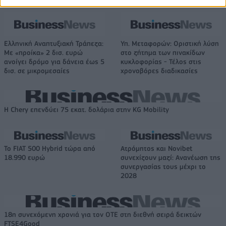
Ελληνική Αναπτυξιακή Τράπεζα:
Υπ. Μεταφορών: Οριστική λύση
Με «προίκα» 2 δισ. ευρώ
στο ζήτημα των πινακίδων
ανοίγει δρόμο για δάνεια έως 5
κυκλοφορίας - Τέλος στις
δισ. σε μικρομεσαίες
χρονοβόρες διαδικασίες
Η Chery επενδύει 75 εκατ. δολάρια στην KG Mobility
Το FIAT 500 Hybrid τώρα από
Ατρόμητος και Novibet
18.990 ευρώ
συνεχίζουν μαζί: Ανανέωση της
συνεργασίας τους μέχρι το
2028
18η συνεχόμενη χρονιά για τον ΟΤΕ στη διεθνή σειρά δεικτών
FTSE4Good