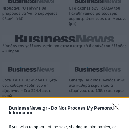
Ντουράντ: "Ο Γιάννης θα
Οι διακοπές των Γάλλων του
μπορούσε να 'ναι ο κορυφαίος
Παναθηναϊκού με τέσσερις
όλων"! (vid)
συμπατριώτες τους στη Μύκονο
(pic)
Είσοδος της γαλλικής Meridiam στην ηλεκτρική διασύνδεση Ελλάδας
– Κύπρου
Coca-Cola HBC: Άνοδος 11,4%
Cenergy Holdings: Άνοδος 45%
στα καθαρά κέρδη του α΄
στα καθαρά κέρδη του α΄
εξαμήνου – Στα 524,4 εκατ.
εξαμήνου, στα 138 εκατ. ευρώ
ευρώ
BusinessNews.gr -
Do Not Process My Personal
Information
Η συμφωνία Arval-Athlon αναδιαμορφώνει την αγορά leasing
If you wish to opt-out of the sale, sharing to third parties, or