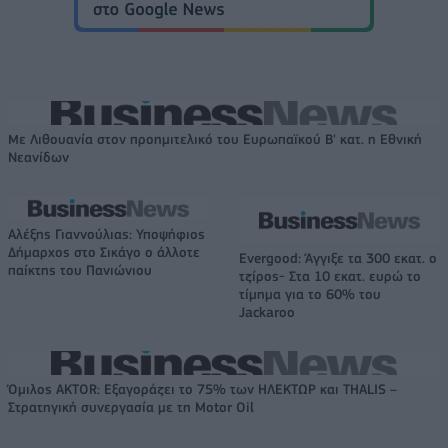
Με Λιθουανία στον προημιτελικό του Ευρωπαϊκού Β' κατ. η Εθνική
Νεανίδων
Αλέξης Γιαννούλιας: Υποψήφιος
Δήμαρχος στο Σικάγο ο άλλοτε
Evergood: Άγγιξε τα 300 εκατ. ο
παίκτης του Πανιώνιου
τζίρος- Στα 10 εκατ. ευρώ το
τίμημα για το 60% του
Jackaroo
Όμιλος AKTOR: Εξαγοράζει το 75% των ΗΛΕΚΤΩΡ και THALIS –
Στρατηγική συνεργασία με τη Motor Oil