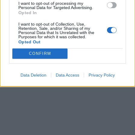
I want to opt-out of processing my
Personal Data for Targeted Advertising.
Opted In
I want to opt-out of Collection, Use,
Retention, Sale, and/or Sharing of my
Το αμερικανικό CDC έδωσε
Personal Data that Is Unrelated with the
Τουρισμός για Όλους:
οδηγία για αποφυγή
Purposes for which it was collected.
Τεχνικό σφάλμα στον
Opted Out
ταξιδιών στην Ελλάδα
πίνακα απορριφθεισών
03/08/2021 - 09:25
CONFIRM
αιτήσεων δικαιούχων
28/07/2021 - 11:16
Data Deletion
Data Access
Privacy Policy