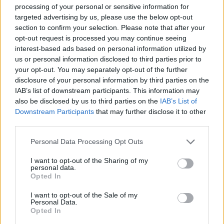
processing of your personal or sensitive information for
targeted advertising by us, please use the below opt-out
VW: Η δύσκολη εξίσωση της
Alpha Bank: Για πρώτη φορά το
section to confirm your selection. Please note that after your
αναδιάρθρωσης
Αρχαίο Θέατρο Επιδαύρου
άνοιξε τις πύλες του σε όλους
opt-out request is processed you may continue seeing
interest-based ads based on personal information utilized by
us or personal information disclosed to third parties prior to
your opt-out. You may separately opt-out of the further
ESG Report 2025: Πώς η ΑΒ Βασιλόπουλος μετατρέπει τη
disclosure of your personal information by third parties on the
βιωσιμότητα σε καθημερινή πράξη
IAB’s list of downstream participants. This information may
also be disclosed by us to third parties on the
IAB’s List of
Downstream Participants
that may further disclose it to other
third parties.
Stoiximan: «Πού ήσουν;» στις μεγάλες στιγμές του Ολυμπιακού
Personal Data Processing Opt Outs
I want to opt-out of the Sharing of my
personal data.
Opted In
ΠΕΡΙΣΣΌΤΕΡΑ ΣΕ ΑΥΤΉ ΤΗΝ ΚΑΤΗΓΟΡΊΑ
I want to opt-out of the Sale of my
Personal Data.
Opted In