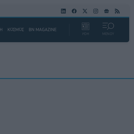
ΚΗ
ΚΟΣΜΟΣ
BN MAGAZINE
ΡΟΗ
ΜΕΝΟΥ