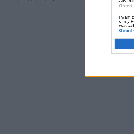
Advertis
Opted 
Σελίδ
I want t
of my P
was col
Opted 