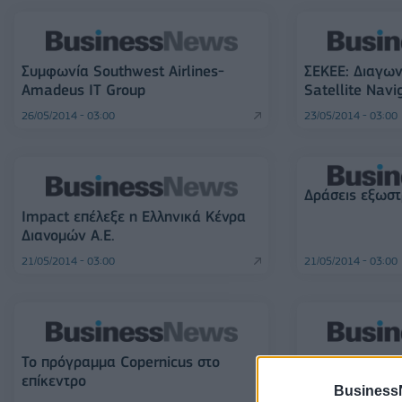
Συμφωνία Southwest Airlines-
ΣΕΚΕΕ: Διαγων
Amadeus IT Group
Satellite Navi
26/05/2014 - 03:00
23/05/2014 - 03:00
Δράσεις εξωστ
Impact επέλεξε η Ελληνικά Κένρα
Διανομών Α.Ε.
21/05/2014 - 03:00
21/05/2014 - 03:00
Το πρόγραμμα Copernicus στο
Retail πλατφό
επίκεντρο
Association
Business