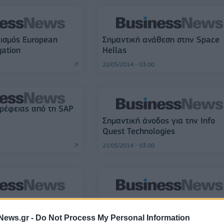
ισμός European
Σημαντική ανάθεση στην Space
gation
Hellas
22/05/2014 - 03:00
ρέφειας από τη SAP
Σημαντική άνοδος για την Info
Quest Technologies
21/05/2014 - 03:00
ρμα από τον GS1
H UNIFY Εταιρικές Τηλεπικοινωνί
συμπληρώνει 50 χρόνια
News.gr -
Do Not Process My Personal Information