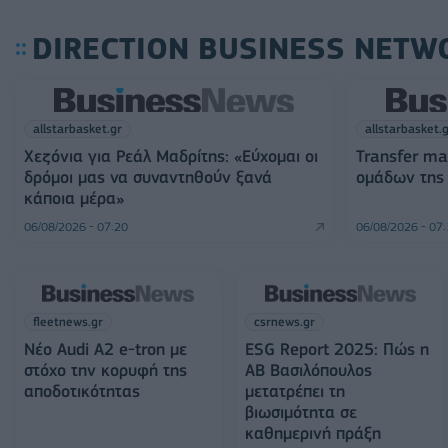
DIRECTION BUSINESS NETW
allstarbasket.gr
allstarbasket.
Χεζόνια για Ρεάλ Μαδρίτης: «Εύχομαι οι
Transfer ma
δρόμοι μας να συναντηθούν ξανά
ομάδων της
κάποια μέρα»
06/08/2026 - 07:20
06/08/2026 - 07
fleetnews.gr
csrnews.gr
Νέο Audi A2 e-tron με
ESG Report 2025: Πώς η
στόχο την κορυφή της
ΑΒ Βασιλόπουλος
αποδοτικότητας
μετατρέπει τη
βιωσιμότητα σε
καθημερινή πράξη