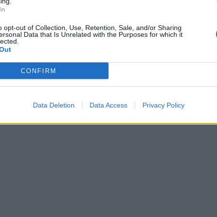
ing.
In
α 628 από 638
o opt-out of Collection, Use, Retention, Sale, and/or Sharing
ersonal Data that Is Unrelated with the Purposes for which it
lected.
Out
CONFIRM
Data Deletion
Data Access
Privacy Policy