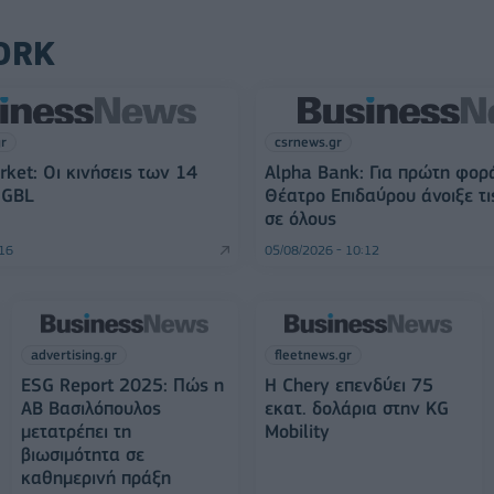
ORK
gr
csrnews.gr
rket: Οι κινήσεις των 14
Alpha Bank: Για πρώτη φορ
 GBL
Θέατρο Επιδαύρου άνοιξε τι
σε όλους
:16
05/08/2026 - 10:12
advertising.gr
fleetnews.gr
ESG Report 2025: Πώς η
Η Chery επενδύει 75
ΑΒ Βασιλόπουλος
εκατ. δολάρια στην KG
μετατρέπει τη
Mobility
βιωσιμότητα σε
καθημερινή πράξη