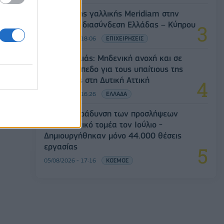
Είσοδος της γαλλικής Meridiam στην
ηλεκτρική διασύνδεση Ελλάδας – Κύπρου
05/08/2026 - 18:06
ΕΠΙΧΕΙΡΗΣΕΙΣ
Ν. Χαρδαλιάς: Μηδενική ανοχή και σε
νομικό επίπεδο για τους υπαίτιους της
πυρκαγιάς στη Δυτική Αττική
05/08/2026 - 16:26
ΕΛΛΑΔΑ
ΗΠΑ: Επιβράδυνση των προσλήψεων
στον ιδιωτικό τομέα τον Ιούλιο -
Δημιουργήθηκαν μόνο 44.000 θέσεις
εργασίας
05/08/2026 - 17:16
ΚΟΣΜΟΣ