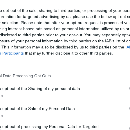
20/05/2014 - 03:00
to opt-out of the sale, sharing to third parties, or processing of your per
formation for targeted advertising by us, please use the below opt-out s
r selection. Please note that after your opt-out request is processed y
Το MLS iQTab Kido στο ΓΕΡΜΑΝ
eing interest-based ads based on personal information utilized by us or
πό την NTT DOCOMO
disclosed to third parties prior to your opt-out. You may separately opt-
on
losure of your personal information by third parties on the IAB’s list of
. This information may also be disclosed by us to third parties on the
IA
Participants
that may further disclose it to other third parties.
19/05/2014 - 03:00
l Data Processing Opt Outs
o opt-out of the Sharing of my personal data.
llon Τechnologies-
Συνεργασία Ευρωκλινικής Αθην
In
με Retail@Link
o opt-out of the Sale of my Personal Data.
15/05/2014 - 03:00
In
to opt-out of processing my Personal Data for Targeted
627
628
629
630
631
632
Επόμενο
Τέλος