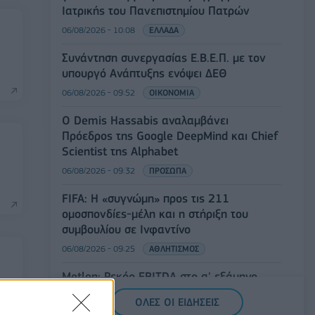
Ιατρικής του Πανεπιστημίου Πατρών
06/08/2026 - 10:08
ΕΛΛΑΔΑ
Συνάντηση συνεργασίας Ε.Β.Ε.Π. με τον
υπουργό Ανάπτυξης ενόψει ΔΕΘ
06/08/2026 - 09:52
ΟΙΚΟΝΟΜΙΑ
Ο Demis Hassabis αναλαμβάνει
Πρόεδρος της Google DeepMind και Chief
Scientist της Alphabet
06/08/2026 - 09:32
ΠΡΟΣΩΠΑ
FIFA: Η «συγνώμη» προς τις 211
ομοσπονδίες-μέλη και η στήριξη του
συμβουλίου σε Ινφαντίνο
06/08/2026 - 09:25
ΑΘΛΗΤΙΣΜΟΣ
Metlen: Ρεκόρ EBITDA στο α' εξάμηνο,
ες
στα 550 εκατ. ευρώ – Καθαρά κέρδη 313
ΟΛΕΣ ΟΙ ΕΙΔΗΣΕΙΣ
εκατ. ευρώ.