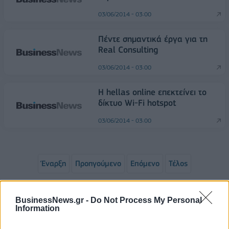
03/06/2014 - 03:00
Πέντε σημαντικά έργα για τη
Real Consulting
03/06/2014 - 03:00
Η hellas online επεκτείνει το
δίκτυο Wi-Fi hotspot
03/06/2014 - 03:00
Έναρξη
Προηγούμενο
Επόμενο
Τέλος
Σελίδα 627 από 638
BusinessNews.gr -
Do Not Process My Personal
Information