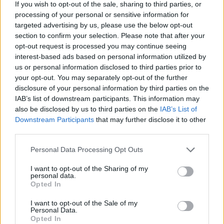
If you wish to opt-out of the sale, sharing to third parties, or
processing of your personal or sensitive information for
targeted advertising by us, please use the below opt-out
section to confirm your selection. Please note that after your
opt-out request is processed you may continue seeing
interest-based ads based on personal information utilized by
us or personal information disclosed to third parties prior to
ΡΟΗ ΕΙΔΗΣΕΩΝ
your opt-out. You may separately opt-out of the further
disclosure of your personal information by third parties on the
IAB’s list of downstream participants. This information may
also be disclosed by us to third parties on the
IAB’s List of
ΥΠΑΑΤ: Επιπλέον 12,5 εκατ. ευρώ στις Περιφέρειες
Downstream Participants
that may further disclose it to other
για την ενίσχυση της βιοασφάλειας
third parties.
07/08/2026 - 17:02
ΟΙΚΟΝΟΜΙΑ
Personal Data Processing Opt Outs
Deloitte Ελλάδος: Χρηματοοικονομικός σύμβουλος
της ΔΕΗ για την είσοδο στην πολωνική αγορά
I want to opt-out of the Sharing of my
personal data.
ενέργειας
Opted In
07/08/2026 - 16:38
ΕΠΙΧΕΙΡΗΣΕΙΣ
I want to opt-out of the Sale of my
Στρατηγική επένδυση του EFA GROUP στη Fractal
Personal Data.
Opted In
για την ανάπτυξη προηγμένων αμυντικών