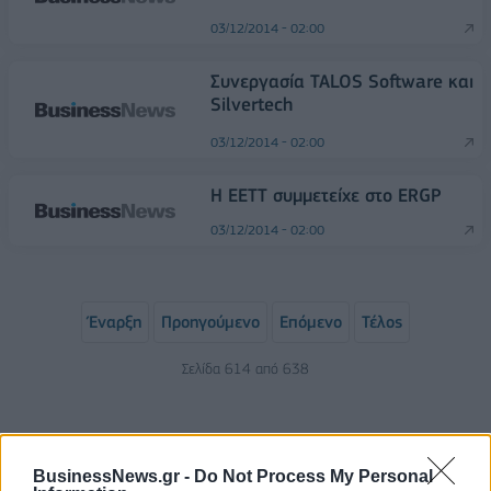
03/12/2014 - 02:00
Συνεργασία TALOS Software και
Silvertech
03/12/2014 - 02:00
Η ΕΕΤΤ συμμετείχε στο ERGP
03/12/2014 - 02:00
Έναρξη
Προηγούμενο
Επόμενο
Τέλος
Σελίδα 614 από 638
BusinessNews.gr -
Do Not Process My Personal