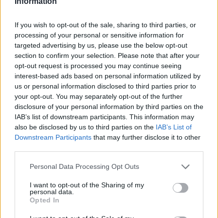
Information
If you wish to opt-out of the sale, sharing to third parties, or
processing of your personal or sensitive information for
targeted advertising by us, please use the below opt-out
section to confirm your selection. Please note that after your
ΡΟΗ ΕΙΔΗΣΕΩΝ
opt-out request is processed you may continue seeing
interest-based ads based on personal information utilized by
us or personal information disclosed to third parties prior to
Χρηματιστήριο: Πτώση κατά 0,59%, στα 320,42
your opt-out. You may separately opt-out of the further
εκατ. ευρώ ο τζίρος
disclosure of your personal information by third parties on the
IAB’s list of downstream participants. This information may
06/08/2026 - 18:10
ΟΙΚΟΝΟΜΙΑ
also be disclosed by us to third parties on the
IAB’s List of
Downstream Participants
that may further disclose it to other
ΟΠΕΚΑ: Αύριο η δεύτερη πληρωμή των δικαιούχων
third parties.
του Λογαριασμού Αγροτικής Εστίας
06/08/2026 - 17:40
ΟΙΚΟΝΟΜΙΑ
Personal Data Processing Opt Outs
Κυβερνητική Επιτροπή Βιομηχανίας- Κ. Μητσοτάκης:
I want to opt-out of the Sharing of my
Στρατηγική προτεραιότητα η ενίσχυση της
personal data.
Opted In
βιομηχανίας
06/08/2026 - 17:18
ΠΟΛΙΤΙΚΗ