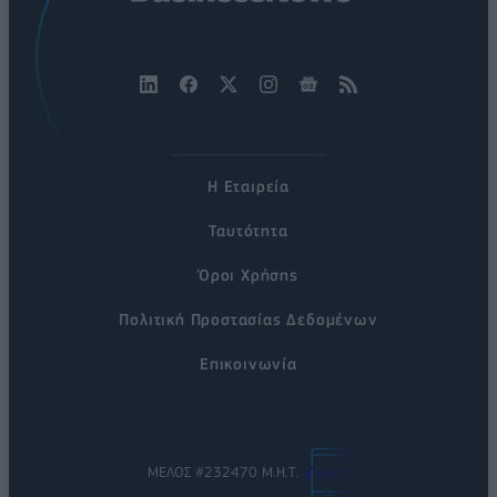
Η Εταιρεία
Ταυτότητα
Όροι Χρήσης
Πολιτική Προστασίας Δεδομένων
Επικοινωνία
ΜΕΛΟΣ #232470 Μ.Η.Τ.