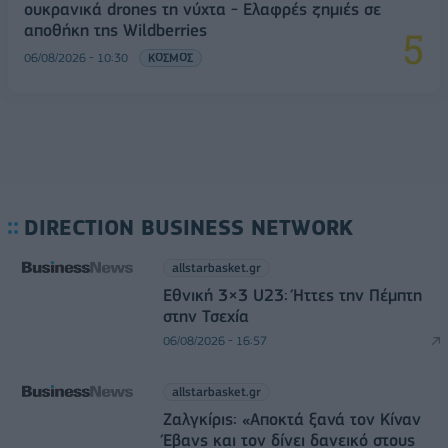
ουκρανικά drones τη νύχτα - Ελαφρές ζημιές σε
αποθήκη της Wildberries
06/08/2026 - 10:30
ΚΟΣΜΟΣ
DIRECTION BUSINESS NETWORK
allstarbasket.gr
Εθνική 3×3 U23: Ήττες την Πέμπτη
στην Τσεχία
06/08/2026 - 16:57
allstarbasket.gr
Ζαλγκίρις: «Αποκτά ξανά τον Κίναν
Έβανς και τον δίνει δανεικό στους