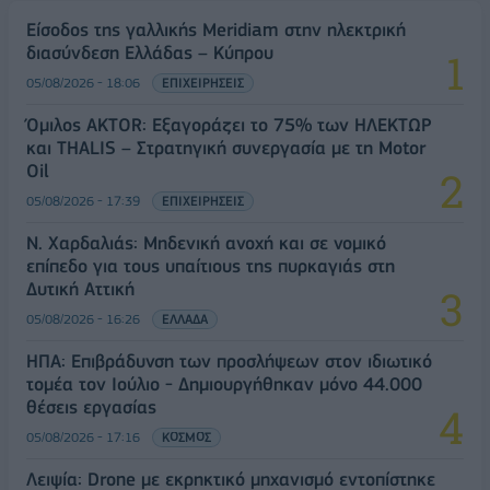
Είσοδος της γαλλικής Meridiam στην ηλεκτρική
διασύνδεση Ελλάδας – Κύπρου
05/08/2026 - 18:06
ΕΠΙΧΕΙΡΗΣΕΙΣ
Όμιλος AKTOR: Εξαγοράζει το 75% των ΗΛΕΚΤΩΡ
και THALIS – Στρατηγική συνεργασία με τη Motor
Oil
05/08/2026 - 17:39
ΕΠΙΧΕΙΡΗΣΕΙΣ
Ν. Χαρδαλιάς: Μηδενική ανοχή και σε νομικό
επίπεδο για τους υπαίτιους της πυρκαγιάς στη
Δυτική Αττική
05/08/2026 - 16:26
ΕΛΛΑΔΑ
ΗΠΑ: Επιβράδυνση των προσλήψεων στον ιδιωτικό
τομέα τον Ιούλιο - Δημιουργήθηκαν μόνο 44.000
θέσεις εργασίας
05/08/2026 - 17:16
ΚΟΣΜΟΣ
Λειψία: Drone με εκρηκτικό μηχανισμό εντοπίστηκε