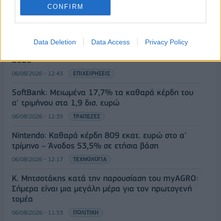
LIDL HELLAS: Διεθνώς αναγνωρισμένα κρασιά στην
CONFIRM
κορυφαία σχέση ποιότητας-τιμής
06/08/2026 - 12:55
ΕΠΙΧΕΙΡΗΣΕΙΣ
Data Deletion
Data Access
Privacy Policy
JUMBO: Αύξηση πωλήσεων 5% το επτάμηνο του
2026
06/08/2026 - 12:43
ΕΠΙΧΕΙΡΗΣΕΙΣ
SoftBank: Μειωμένα 17,7% τα καθαρά κέρδη του
α' τριμήνου στα 1,9 δισ. ευρώ
06/08/2026 - 12:35
ΤΡΑΠΕΖΕΣ
Nintendo: Καθαρά κέρδη 809 εκατ. ευρώ στο α'
τρίμηνο – Άνοδος 53,5% σε ετήσια βάση
06/08/2026 - 12:17
ΤΕΧΝΟΛΟΓΙΑ
Κ. Μητσοτάκης κατά την παρουσίαση του myAGRO:
Σήμερα είναι μια μεγάλη μέρα για τον πρωτογενή
τομέα
06/08/2026 - 11:53
ΠΟΛΙΤΙΚΗ