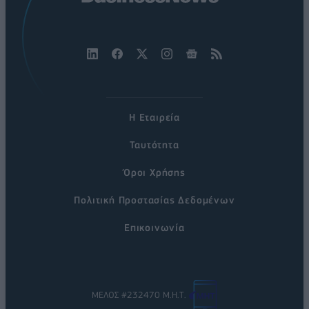
Η Εταιρεία
Ταυτότητα
Όροι Χρήσης
Πολιτική Προστασίας Δεδομένων
Επικοινωνία
ΜΕΛΟΣ #232470 Μ.Η.Τ.