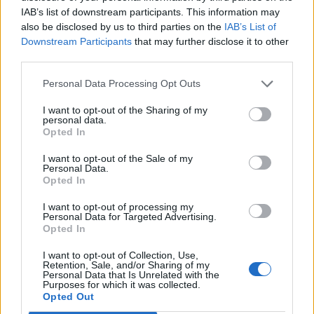
IAB’s list of downstream participants. This information may
also be disclosed by us to third parties on the
IAB’s List of
Downstream Participants
that may further disclose it to other
third parties.
ΡΟΗ ΕΙΔΗΣΕΩΝ
Personal Data Processing Opt Outs
I want to opt-out of the Sharing of my
personal data.
Χρηματιστήριο: Στις 2.628,25 μονάδες ο Γενικός
Opted In
Δείκτης Τιμών, με άνοδο 0,17%
I want to opt-out of the Sale of my
06/08/2026 - 13:17
ΟΙΚΟΝΟΜΙΑ
Personal Data.
Opted In
Άνοιξε η πλατφόρμα για ενισχύσεις de minimis
ύψους 24,6 εκατ. ευρώ σε παραγωγούς
I want to opt-out of processing my
Personal Data for Targeted Advertising.
06/08/2026 - 13:08
ΟΙΚΟΝΟΜΙΑ
Opted In
Χρηματοδότηση 8 εκατ. ευρώ σε 843 μέσα
I want to opt-out of Collection, Use,
ενημέρωσης- Ξεκίνησε το πενταετές πρόγραμμα
Retention, Sale, and/or Sharing of my
Personal Data that Is Unrelated with the
ενίσχυσης του Τύπου
Purposes for which it was collected.
Opted Out
06/08/2026 - 13:05
ΕΠΙΧΕΙΡΗΣΕΙΣ