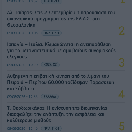
09/08/2026 - 10:52
ΤΡΑΠΕΖΕΣ
Αλ. Τσίπρας: Στις 2 Σεπτεμβρίου η παρουσίαση του
οικονομικού προγράμματος της ΕΛ.Α.Σ. στη
Θεσσαλονίκη
09/08/2026 - 10:03
ΠΟΛΙΤΙΚΗ
Ισπανία – Ιταλία: Κλιμακώνεται η αντιπαράθεση
για το μεταναστευτικό με αμοιβαίους συνοριακούς
ελέγχους
09/08/2026 - 10:29
ΚΟΣΜΟΣ
Αυξημένη η επιβατική κίνηση από το λιμάνι του
Πειραιά – Περίπου 60.000 ταξίδεψαν Παρασκευή
και Σάββατο
09/08/2026 - 12:33
ΕΛΛΑΔΑ
Τ. Θεοδωρικάκος: Η ενίσχυση της βιομηχανίας
διασφαλίζει την ανάπτυξη, την ασφάλεια και
καλύτερους μισθούς
09/08/2026 - 11:43
ΠΟΛΙΤΙΚΗ