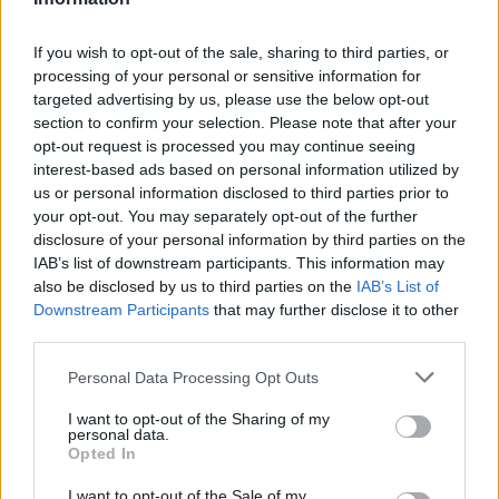
18.990 ευρώ
συνεχίζουν μαζί: Ανανέωση της
συνεργασίας τους μέχρι το
If you wish to opt-out of the sale, sharing to third parties, or
2028
processing of your personal or sensitive information for
targeted advertising by us, please use the below opt-out
section to confirm your selection. Please note that after your
18η συνεχόμενη χρονιά για τον ΟΤΕ στη διεθνή σειρά δεικτών
opt-out request is processed you may continue seeing
FTSE4Good
interest-based ads based on personal information utilized by
us or personal information disclosed to third parties prior to
your opt-out. You may separately opt-out of the further
disclosure of your personal information by third parties on the
Alpha Bank: Για πρώτη φορά το Αρχαίο Θέατρο Επιδαύρου άνοιξε τις
IAB’s list of downstream participants. This information may
πύλες του σε όλους
also be disclosed by us to third parties on the
IAB’s List of
Downstream Participants
that may further disclose it to other
third parties.
Personal Data Processing Opt Outs
ΠΕΡΙΣΣΌΤΕΡΑ ΣΕ ΑΥΤΉ ΤΗΝ ΚΑΤΗΓΟΡΊΑ
I want to opt-out of the Sharing of my
personal data.
Opted In
I want to opt-out of the Sale of my