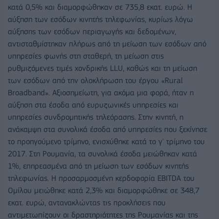
κατά 0,5% και διαμορφώθηκαν σε 735,8 εκατ. ευρώ. Η
αύξηση των εσόδων κινητής τηλεφωνίας, κυρίως λόγω
αύξησης των εσόδων περιαγωγής και δεδομένων,
αντισταθμίστηκαν πλήρως από τη μείωση των εσόδων από
υπηρεσίες φωνής στη σταθερή, τη μείωση στις
ρυθμιζόμενες τιμές χονδρικής LLU, καθώς και τη μείωση
των εσόδων από την ολοκλήρωση του έργου «Rural
Broadband». Αξιοσημείωτη, για ακόμα μια φορά, ήταν η
αύξηση στα έσοδα από ευρυζωνικές υπηρεσίες και
υπηρεσίες συνδρομητικής τηλεόρασης. Στην κινητή, η
ανάκαμψη στα συνολικά έσοδα από υπηρεσίες που ξεκίνησε
το προηγούμενο τρίμηνο, ενισχύθηκε κατά το γ' τρίμηνο του
2017. Στη Ρουμανία, τα συνολικά έσοδα μειώθηκαν κατά
1%, επηρεασμένα από τη μείωση των εσόδων κινητής
τηλεφωνίας. Η προσαρμοσμένη κερδοφορία EBITDA του
Ομίλου μειώθηκε κατά 2,3% και διαμορφώθηκε σε 348,7
εκατ. ευρώ, αντανακλώντας τις προκλήσεις που
αντιμετωπίζουν οι δραστηριότητες της Ρουμανίας και της