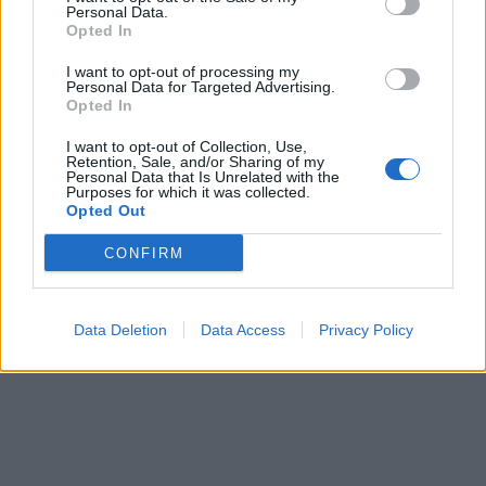
Personal Data.
Opted In
Apple: Στη κορυφή της
I want to opt-out of processing my
αγοράς των ΗΠΑ το τρίτο
Gaia Επιχειρείν:
Personal Data for Targeted Advertising.
Opted In
τρίμηνο
Παρουσιάζει την
ηλεκτρονική πλατφόρμα
09/11/2017 - 02:00
I want to opt-out of Collection, Use,
«agrogate.gr»
Retention, Sale, and/or Sharing of my
Personal Data that Is Unrelated with the
09/11/2017 - 02:00
Purposes for which it was collected.
Opted Out
CONFIRM
Data Deletion
Data Access
Privacy Policy