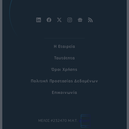
Η Εταιρεία
Ταυτότητα
Όροι Χρήσης
Πολιτική Προστασίας Δεδομένων
Επικοινωνία
ΜΕΛΟΣ #232470 Μ.Η.Τ.