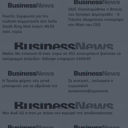
ΣΚΑΪ: Ολοκληρώθηκε η θητεία
του Γρηγόρη Δημητριάδη - Ο
Fourlis: Συμφωνία για την
Γιάννης Αλαφούζος επιστρέφει
πώληση συμμετοχής στο Sofia
στη θέση του CEO
South Ring Mall έναντι 49,35
εκατ. ευρώ
Media: Με ενίσχυση 8 εκατ. ευρώ σε 451 επιχειρήσεις ξεκίνησε το
πρόγραμμα στήριξης- Κάλυψη εισφορών ΕΔΟΕΑΠ
Η Toyota φέρνει νέα γενιά
Σε κινεζική… πολιορκία η
μπαταριών για τα υβριδικά της
ευρωπαϊκή
αυτοκινητοβιομηχανία
Νέο Audi A2 e-tron με στόχο την κορυφή της αποδοτικότητας