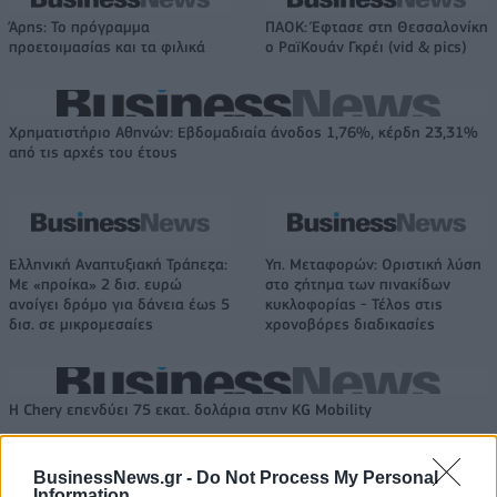
Άρης: Το πρόγραμμα
ΠΑΟΚ: Έφτασε στη Θεσσαλονίκη
προετοιμασίας και τα φιλικά
ο ΡαϊΚουάν Γκρέι (vid & pics)
Χρηματιστήριο Αθηνών: Εβδομαδιαία άνοδος 1,76%, κέρδη 23,31%
από τις αρχές του έτους
Ελληνική Αναπτυξιακή Τράπεζα:
Υπ. Μεταφορών: Οριστική λύση
Με «προίκα» 2 δισ. ευρώ
στο ζήτημα των πινακίδων
ανοίγει δρόμο για δάνεια έως 5
κυκλοφορίας - Τέλος στις
δισ. σε μικρομεσαίες
χρονοβόρες διαδικασίες
Η Chery επενδύει 75 εκατ. δολάρια στην KG Mobility
BusinessNews.gr -
Do Not Process My Personal
Το FIAT 500 Hybrid τώρα από
Ατρόμητος και Novibet
Information