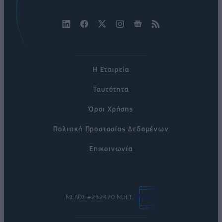
Η Εταιρεία
Ταυτότητα
Όροι Χρήσης
Πολιτική Προστασίας Δεδομένων
Επικοινωνία
ΜΕΛΟΣ #232470 Μ.Η.Τ.