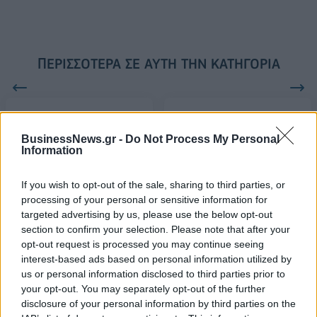
ΠΕΡΙΣΣΌΤΕΡΑ ΣΕ ΑΥΤΉ ΤΗΝ ΚΑΤΗΓΟΡΊΑ
BusinessNews.gr -
Do Not Process My Personal
Information
LG: Ενσωματώνει το νέο
Deutsche Telekom:
πρότυπο μετάδοσης DVB-
Αυξημένα έσοδα στο γ'
If you wish to opt-out of the sale, sharing to third parties, or
T2 σε TV monitors
τρίμηνο
processing of your personal or sensitive information for
targeted advertising by us, please use the below opt-out
09/11/2017 - 02:00
09/11/2017 - 02:00
section to confirm your selection. Please note that after your
opt-out request is processed you may continue seeing
interest-based ads based on personal information utilized by
us or personal information disclosed to third parties prior to
your opt-out. You may separately opt-out of the further
disclosure of your personal information by third parties on the