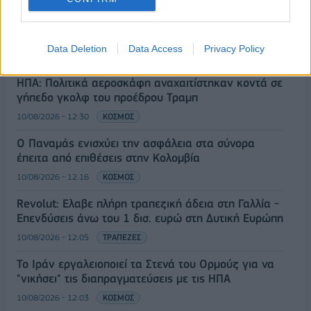
Μικρές διακυμάνσεις στο πετρέλαιο, με φόντο τη
γεωπολιτική αβεβαιότητα για το Ορμούζ
Data Deletion
Data Access
Privacy Policy
10/08/2026 - 12:30
ΟΙΚΟΝΟΜΙΑ
ΗΠΑ: Πολιτικά αεροσκάφη αναχαιτίστηκαν κοντά σε
γήπεδο γκολφ του προέδρου Τραμπ
10/08/2026 - 12:30
ΚΟΣΜΟΣ
Ο Παναμάς ενισχύει την ασφάλεια στα σύνορα
έπειτα από επιθέσεις στην Κολομβία
10/08/2026 - 12:16
ΚΟΣΜΟΣ
Revolut: Ελαβε πλήρη τραπεζική άδεια στη Γαλλία -
Επενδύσεις άνω του 1 δισ. ευρώ στη Δυτική Ευρώπη
10/08/2026 - 12:05
ΤΡΑΠΕΖΕΣ
Το Ιράν εργαλειοποιεί τα Στενά του Ορμούζ για να
"νικήσει" τις διαπραγματεύσεις με τις ΗΠΑ
10/08/2026 - 12:03
ΚΟΣΜΟΣ