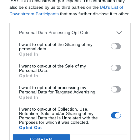
IAB’s list of downstream participants. This information may
also be disclosed by us to third parties on the
IAB’s List of
Downstream Participants
that may further disclose it to other
third parties.
Personal Data Processing Opt Outs
I want to opt-out of the Sharing of my
ΡΟΗ ΕΙΔΗΣΕΩΝ
personal data.
Opted In
I want to opt-out of the Sale of my
Ρωσία: Συνολικά 456 drones καταρρίφθηκαν στη
Personal Data.
διάρκεια της νύχτας
Opted In
10/08/2026 - 12:58
ΚΟΣΜΟΣ
I want to opt-out of processing my
Personal Data for Targeted Advertising.
Metlen: Αγορές 100.000 ιδίων μετοχών κατά το
Opted In
διάστημα 3-7 Αυγούστου
I want to opt-out of Collection, Use,
10/08/2026 - 12:50
ΕΠΙΧΕΙΡΗΣΕΙΣ
Retention, Sale, and/or Sharing of my
Personal Data that Is Unrelated with the
Purposes for which it was collected.
Ρεκόρ ζέστης στη δυτική Ευρώπη στην αρχή του
Opted Out
καλοκαιριού του 2026
10/08/2026 - 12:43
ΚΟΣΜΟΣ
CONFIRM