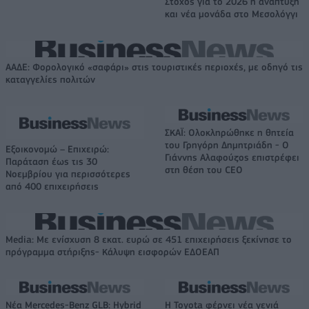
Στόχος για το 2026 η ανάπτυξη
και νέα μονάδα στο Μεσολόγγι
ΑΑΔΕ: Φορολογικό «σαφάρι» στις τουριστικές περιοχές, με οδηγό τις
καταγγελίες πολιτών
ΣΚΑΪ: Ολοκληρώθηκε η θητεία
του Γρηγόρη Δημητριάδη - Ο
Εξοικονομώ – Επιχειρώ:
Γιάννης Αλαφούζος επιστρέφει
Παράταση έως τις 30
στη θέση του CEO
Νοεμβρίου για περισσότερες
από 400 επιχειρήσεις
Media: Με ενίσχυση 8 εκατ. ευρώ σε 451 επιχειρήσεις ξεκίνησε το
πρόγραμμα στήριξης- Κάλυψη εισφορών ΕΔΟΕΑΠ
Νέα Mercedes-Benz GLB: Hybrid
Η Toyota φέρνει νέα γενιά