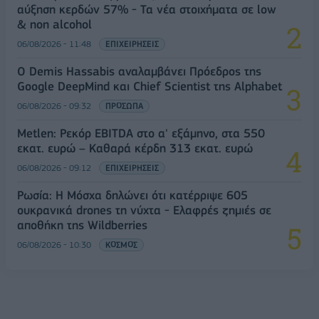
αύξηση κερδών 57% - Τα νέα στοιχήματα σε low
& non alcohol
06/08/2026 - 11:48
ΕΠΙΧΕΙΡΗΣΕΙΣ
Ο Demis Hassabis αναλαμβάνει Πρόεδρος της
Google DeepMind και Chief Scientist της Alphabet
06/08/2026 - 09:32
ΠΡΟΣΩΠΑ
Metlen: Ρεκόρ EBITDA στο α' εξάμηνο, στα 550
εκατ. ευρώ – Καθαρά κέρδη 313 εκατ. ευρώ
06/08/2026 - 09:12
ΕΠΙΧΕΙΡΗΣΕΙΣ
Ρωσία: Η Μόσχα δηλώνει ότι κατέρριψε 605
ουκρανικά drones τη νύχτα - Ελαφρές ζημιές σε
αποθήκη της Wildberries
06/08/2026 - 10:30
ΚΟΣΜΟΣ