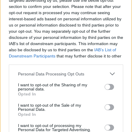
targeted advertising by us, please use the below opt-out
section to confirm your selection. Please note that after your
opt-out request is processed you may continue seeing
interest-based ads based on personal information utilized by
us or personal information disclosed to third parties prior to
Intralot: Εγκαινιάστηκε η
Συνεργασία της Soft1 με
your opt-out. You may separately opt-out of the further
44η λοταρία των ΗΠΑ
τη Γ.ΣΑΜΑΡΑΣ ΑΒΕΕ
disclosure of your personal information by third parties on the
01/09/2014 - 03:00
01/09/2014 - 03:00
IAB’s list of downstream participants. This information may
also be disclosed by us to third parties on the
IAB’s List of
Downstream Participants
that may further disclose it to other
third parties.
Personal Data Processing Opt Outs
I want to opt-out of the Sharing of my
personal data.
Opted In
I want to opt-out of the Sale of my
Personal Data.
Opted In
I want to opt-out of processing my
ΡΟΗ ΕΙΔΗΣΕΩΝ
Personal Data for Targeted Advertising.