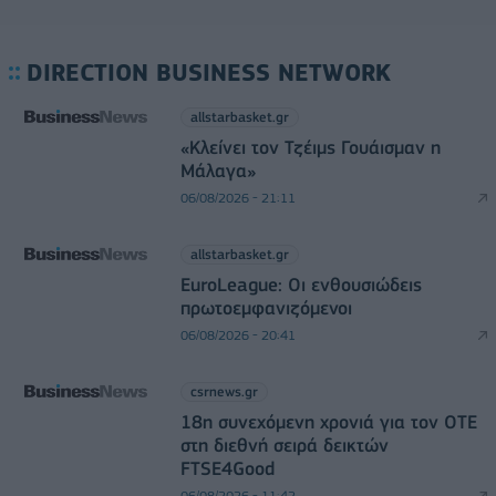
DIRECTION BUSINESS NETWORK
allstarbasket.gr
«Κλείνει τον Τζέιμς Γουάισμαν η
Μάλαγα»
06/08/2026 - 21:11
allstarbasket.gr
EuroLeague: Οι ενθουσιώδεις
πρωτοεμφανιζόμενοι
06/08/2026 - 20:41
csrnews.gr
18η συνεχόμενη χρονιά για τον ΟΤΕ
στη διεθνή σειρά δεικτών
FTSE4Good
06/08/2026 - 11:42