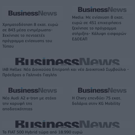
Media: Με ενίσχυση 8 εκατ.
ευρώ σε 451 επιχειρήσεις
Χρηματοδότηση 8 εκατ. ευρώ
ξεκίνησε το πρόγραμμα
σε 843 μέσα ενημέρωσης-
στήριξης- Κάλυψη εισφορών
Ξεκίνησε το πενταετές
ΕΔΟΕΑΠ
πρόγραμμα ενίσχυσης του
Τύπου
IAB Hellas: Νέα Διοικούσα Επιτροπή και νέο Διοικητικό Συμβούλιο -
Πρόεδρος ο Γαληνός Γιαγλής
Νέο Audi A2 e-tron με στόχο
Η Chery επενδύει 75 εκατ.
την κορυφή της
δολάρια στην KG Mobility
αποδοτικότητας
Το FIAT 500 Hybrid τώρα από 18.990 ευρώ