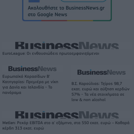
EuroLeague: Οι ενθουσιώδεις πρωτοεμφανιζόμενοι
Ευρωπαϊκό Κορασίδων Β'
Κατηγορίας: Πρεμιέρα με νίκη
Β.Σ. Καρούλιας: Τζίρος 98,7
για Δανία και Ισλανδία - Το
εκατ. ευρώ και αύξηση κερδών
πανόραμα
57% - Τα νέα στοιχήματα σε
low & non alcohol
Metlen: Ρεκόρ EBITDA στο α' εξάμηνο, στα 550 εκατ. ευρώ – Καθαρά
κέρδη 313 εκατ. ευρώ