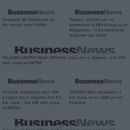
Ουκρανία: Με Μίχαϊλιουκ και
Πάρκερ: «Όνειρό μου να
Λεν κόντρα στην Ελλάδα
κατακτήσω το ΝΒΑ Europe με τη
Βιλερμπάν» - Η διευκρινιστική
ανάρτηση που έκανε
HELLENiQ ENERGY: Κέρδη 393 εκατ. ευρώ στο α' εξάμηνο – Στα 734
εκατ. ευρώ τα EBITDA
Viohalco: Αυξημένος κατά 14%
ΥΠΕΘΟΟ: Νέες επενδύσεις 1
ο τζίρος στο α' εξάμηνο, στα 4,3
δισ. ευρώ ως το 2028 για την
δισ. ευρώ – Στα 446 εκατ. ευρώ
Ενέργεια
τα EBITDA
Η συμφωνία Arval-Athlon αναδιαμορφώνει την αγορά leasing