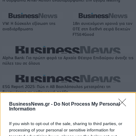
VW: Η δύσκολη εξίσωση της
18η συνεχόμενη χρονιά για τον
αναδιάρθρωσης
ΟΤΕ στη διεθνή σειρά δεικτών
FTSE4Good
Alpha Bank: Για πρώτη φορά το Αρχαίο Θέατρο Επιδαύρου άνοιξε τις
πύλες του σε όλους
ESG Report 2025: Πώς η ΑΒ Βασιλόπουλος μετατρέπει τη
βιωσιμότητα σε καθημερινή πράξη
BusinessNews.gr -
Do Not Process My Personal
Information
If you wish to opt-out of the sale, sharing to third parties, or
ΠΕΡΙΣΣΌΤΕΡΑ ΣΕ ΑΥΤΉ ΤΗΝ ΚΑΤΗΓΟΡΊΑ
processing of your personal or sensitive information for