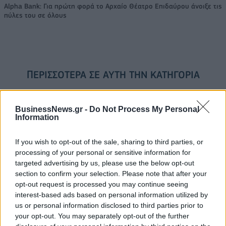
Alpha Bank: Για πρώτη φορά το Αρχαίο Θέατρο Επιδαύρου άνοιξε τις
πύλες του σε όλους
ΠΕΡΙΣΣΌΤΕΡΑ ΣΕ ΑΥΤΉ ΤΗΝ ΚΑΤΗΓΟΡΊΑ
BusinessNews.gr -
Do Not Process My Personal
Information
If you wish to opt-out of the sale, sharing to third parties, or
Space Hellas: Αναβάθμισε
processing of your personal or sensitive information for
το Wi-Fi στο ΔΑΑ
Schneider Electric:
targeted advertising by us, please use the below opt-out
Ενοποίηση StruxureWare™
28/07/2014 - 03:00
section to confirm your selection. Please note that after your
DCIM με HP ITSM
opt-out request is processed you may continue seeing
interest-based ads based on personal information utilized by
29/07/2014 - 03:00
us or personal information disclosed to third parties prior to
your opt-out. You may separately opt-out of the further