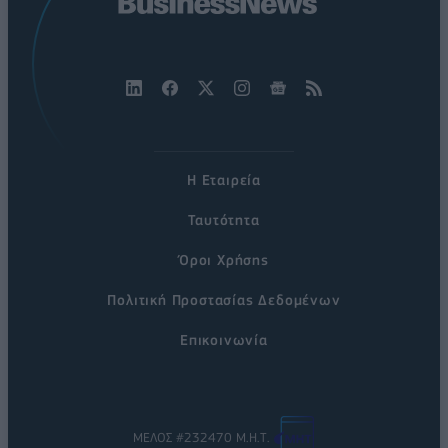
Η Εταιρεία
Ταυτότητα
Όροι Χρήσης
Πολιτική Προστασίας Δεδομένων
Επικοινωνία
ΜΕΛΟΣ #232470 Μ.Η.Τ.