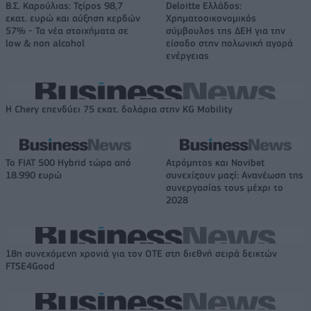
Β.Σ. Καρούλιας: Τζίρος 98,7
Deloitte Ελλάδος:
εκατ. ευρώ και αύξηση κερδών
Χρηματοοικονομικός
57% - Τα νέα στοιχήματα σε
σύμβουλος της ΔΕΗ για την
low & non alcohol
είσοδο στην πολωνική αγορά
ενέργειας
Η Chery επενδύει 75 εκατ. δολάρια στην KG Mobility
Το FIAT 500 Hybrid τώρα από
Ατρόμητος και Novibet
18.990 ευρώ
συνεχίζουν μαζί: Ανανέωση της
συνεργασίας τους μέχρι το
2028
18η συνεχόμενη χρονιά για τον ΟΤΕ στη διεθνή σειρά δεικτών
FTSE4Good