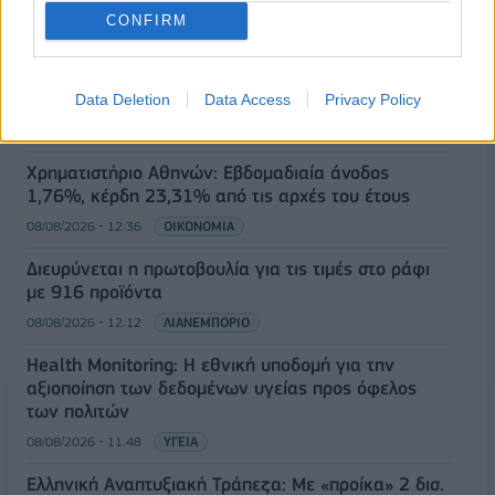
08/08/2026 - 12:58
ΟΙΚΟΝΟΜΙΑ
CONFIRM
Οι Hamilton Reserve Bank και SEE Capital
Hamilton Ltd. συνάπτουν συμφωνία υπηρεσιών
μάρκετινγκ
Data Deletion
Data Access
Privacy Policy
08/08/2026 - 13:44
ΕΠΙΧΕΙΡΗΣΕΙΣ
Χρηματιστήριο Αθηνών: Εβδομαδιαία άνοδος
1,76%, κέρδη 23,31% από τις αρχές του έτους
08/08/2026 - 12:36
ΟΙΚΟΝΟΜΙΑ
Διευρύνεται η πρωτοβουλία για τις τιμές στο ράφι
με 916 προϊόντα
08/08/2026 - 12:12
ΛΙΑΝΕΜΠΟΡΙΟ
Health Monitoring: Η εθνική υποδομή για την
αξιοποίηση των δεδομένων υγείας προς όφελος
των πολιτών
08/08/2026 - 11:48
ΥΓΕΙΑ
Ελληνική Αναπτυξιακή Τράπεζα: Με «προίκα» 2 δισ.