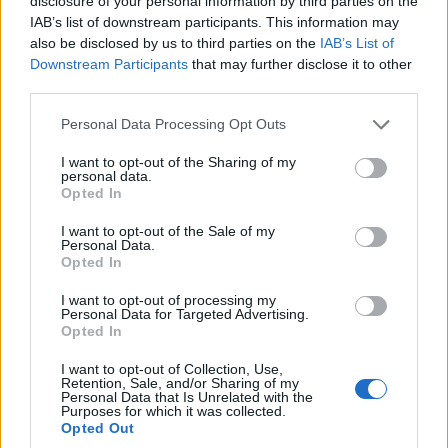
disclosure of your personal information by third parties on the
IAB’s list of downstream participants. This information may
also be disclosed by us to third parties on the
IAB’s List of
Downstream Participants
that may further disclose it to other
third parties.
Personal Data Processing Opt Outs
I want to opt-out of the Sharing of my
personal data.
Opted In
ΡΟΗ ΕΙΔΗΣΕΩΝ
I want to opt-out of the Sale of my
Personal Data.
Opted In
Ειδικό Χωροταξικό για τον Τουρισμό: Οι νέοι
I want to opt-out of processing my
Personal Data for Targeted Advertising.
κανόνες για επενδύσεις, νησιά και προορισμούς υπό
Opted In
πίεση
I want to opt-out of Collection, Use,
08/08/2026 - 13:21
ΤΟΥΡΙΣΜΟΣ
Retention, Sale, and/or Sharing of my
Personal Data that Is Unrelated with the
Υπουργείο Εργασίας: Ο “χάρτης” των πληρωμών
Purposes for which it was collected.
Opted Out
από τον e-ΕΦΚΑ και τη ΔΥΠΑ έως τις 14 Αυγούστου