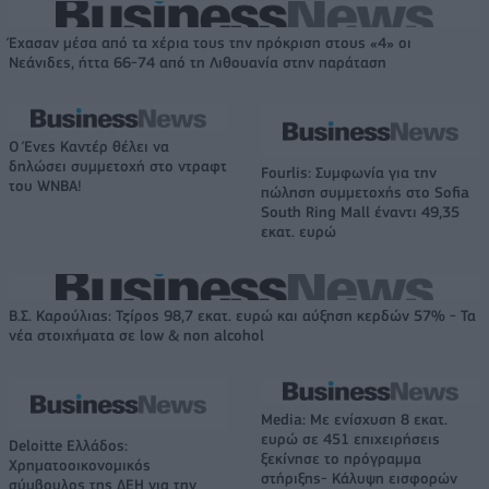
Έχασαν μέσα από τα χέρια τους την πρόκριση στους «4» οι
Νεάνιδες, ήττα 66-74 από τη Λιθουανία στην παράταση
Ο Ένες Καντέρ θέλει να
δηλώσει συμμετοχή στο ντραφτ
Fourlis: Συμφωνία για την
του WNBA!
πώληση συμμετοχής στο Sofia
South Ring Mall έναντι 49,35
εκατ. ευρώ
Β.Σ. Καρούλιας: Τζίρος 98,7 εκατ. ευρώ και αύξηση κερδών 57% - Τα
νέα στοιχήματα σε low & non alcohol
Media: Με ενίσχυση 8 εκατ.
ευρώ σε 451 επιχειρήσεις
Deloitte Ελλάδος:
ξεκίνησε το πρόγραμμα
Χρηματοοικονομικός
στήριξης- Κάλυψη εισφορών
σύμβουλος της ΔΕΗ για την