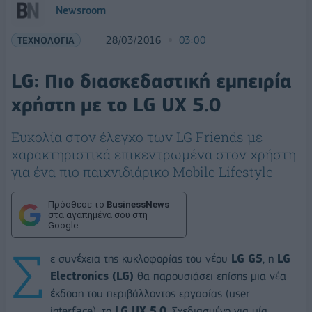
Newsroom
ΤΕΧΝΟΛΟΓΙΑ
28/03/2016
03:00
LG: Πιο διασκεδαστική εμπειρία
χρήστη με το LG UX 5.0
Ευκολία στον έλεγχο των LG Friends με
χαρακτηριστικά επικεντρωμένα στον χρήστη
για ένα πιο παιχνιδιάρικο Mobile Lifestyle
Πρόσθεσε το
BusinessNews
στα αγαπημένα σου στη
Google
Σ
ε συνέχεια της κυκλοφορίας του νέου
LG
G
5
, η
LG
Electronics
(
LG
)
θα παρουσιάσει επίσης μια νέα
έκδοση του περιβάλλοντος εργασίας (user
interface), το
LG
UX
5.0
. Σχεδιασμένο για μία