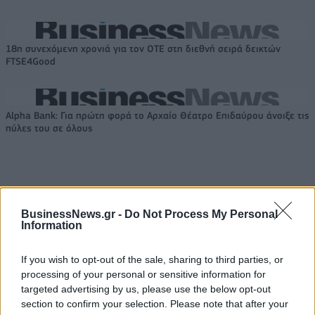
18η συνεχόμενη χρονιά για τον ΟΤΕ στη διεθνή σειρά δεικτών
FTSE4Good
Alpha Bank: Για πρώτη φορά το Αρχαίο Θέατρο Επιδαύρου άνοιξε τις
πύλες του σε όλους
ΠΕΡΙΣΣΌΤΕΡΑ ΣΕ ΑΥΤΉ ΤΗΝ ΚΑΤΗΓΟΡΊΑ
BusinessNews.gr -
Do Not Process My Personal
Information
If you wish to opt-out of the sale, sharing to third parties, or
processing of your personal or sensitive information for
targeted advertising by us, please use the below opt-out
COSMOTE: Αναβάθμιση για
section to confirm your selection. Please note that after your
το Cosmotebooks
TÜV HELLAS (TÜV NORD):