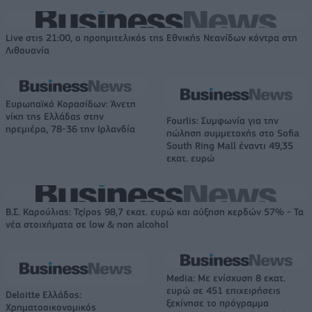
Live στις 21:00, ο προημιτελικός της Εθνικής Νεανίδων κόντρα στη
Λιθουανία
Ευρωπαϊκό Κορασίδων: Άνετη
νίκη της Ελλάδας στην
Fourlis: Συμφωνία για την
πρεμιέρα, 78-36 την Ιρλανδία
πώληση συμμετοχής στο Sofia
South Ring Mall έναντι 49,35
εκατ. ευρώ
Β.Σ. Καρούλιας: Τζίρος 98,7 εκατ. ευρώ και αύξηση κερδών 57% - Τα
νέα στοιχήματα σε low & non alcohol
Media: Με ενίσχυση 8 εκατ.
ευρώ σε 451 επιχειρήσεις
Deloitte Ελλάδος:
ξεκίνησε το πρόγραμμα
Χρηματοοικονομικός