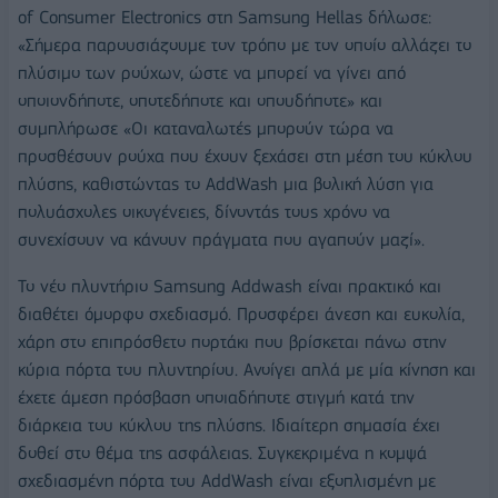
of Consumer Electronics στη Samsung Hellas δήλωσε:
«Σήμερα παρουσιάζουμε τον τρόπο με τον οποίο αλλάζει το
πλύσιμο των ρούχων, ώστε να μπορεί να γίνει από
οποιονδήποτε, οποτεδήποτε και οπουδήποτε» και
συμπλήρωσε «Οι καταναλωτές μπορούν τώρα να
προσθέσουν ρούχα που έχουν ξεχάσει στη μέση του κύκλου
πλύσης, καθιστώντας το AddWash μια βολική λύση για
πολυάσχολες οικογένειες, δίνοντάς τους χρόνο να
συνεχίσουν να κάνουν πράγματα που αγαπούν μαζί».
Το νέο πλυντήριο Samsung Addwash είναι πρακτικό και
διαθέτει όμορφο σχεδιασμό. Προσφέρει άνεση και ευκολία,
χάρη στο επιπρόσθετο πορτάκι που βρίσκεται πάνω στην
κύρια πόρτα του πλυντηρίου. Ανοίγει απλά με μία κίνηση και
έχετε άμεση πρόσβαση οποιαδήποτε στιγμή κατά την
διάρκεια του κύκλου της πλύσης. Ιδιαίτερη σημασία έχει
δοθεί στο θέμα της ασφάλειας. Συγκεκριμένα η κομψά
σχεδιασμένη πόρτα του AddWash είναι εξοπλισμένη με