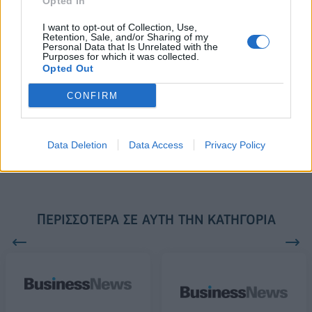
Opted In
2028
I want to opt-out of Collection, Use,
Retention, Sale, and/or Sharing of my
Personal Data that Is Unrelated with the
Purposes for which it was collected.
18η συνεχόμενη χρονιά για τον ΟΤΕ στη διεθνή σειρά δεικτών
Opted Out
FTSE4Good
CONFIRM
Alpha Bank: Για πρώτη φορά το Αρχαίο Θέατρο Επιδαύρου άνοιξε τις
πύλες του σε όλους
Data Deletion
Data Access
Privacy Policy
ΠΕΡΙΣΣΌΤΕΡΑ ΣΕ ΑΥΤΉ ΤΗΝ ΚΑΤΗΓΟΡΊΑ