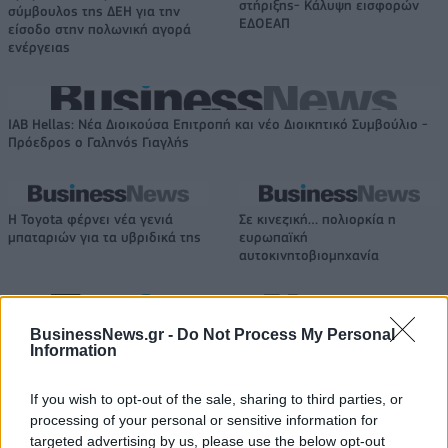
στήριξης- Κάλυψη εισφορών
σύμβουλος της ΔΕΗ για την
ΕΔΟΕΑΠ
είσοδο στην πολωνική αγορά
ενέργειας
IAB Hellas: Νέα Διοικούσα Επιτροπή και νέο Διοικητικό Συμβούλιο -
Πρόεδρος ο Γαληνός Γιαγλής
Η Toyota φέρνει νέα γενιά
Σε κινεζική… πολιορκία η
μπαταριών για τα υβριδικά της
ευρωπαϊκή
αυτοκινητοβιομηχανία
Νέο Audi A2 e-tron με στόχο την κορυφή της αποδοτικότητας
BusinessNews.gr -
Do Not Process My Personal
Information
If you wish to opt-out of the sale, sharing to third parties, or
Ευρωπαϊκό Παίδων: Λύγισε
Γιαννακόπουλος: «Όταν σου
processing of your personal or sensitive information for
στην παράταση η Ελλάδα, 96-
ρίχνουν μια πέτρα, τους
targeted advertising by us, please use the below opt-out
86 από την Ισπανία (pics)
καταστρέφεις» (vid)