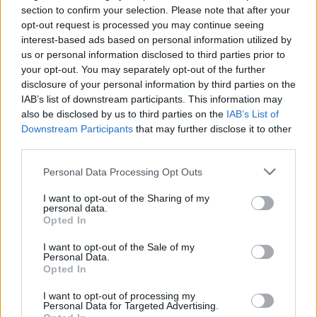
section to confirm your selection. Please note that after your
opt-out request is processed you may continue seeing
interest-based ads based on personal information utilized by
ΕΛΣΤΑΤ: Στο 3,4% υποχώρησε ο πληθωρισμός τον Ιούλιο
us or personal information disclosed to third parties prior to
your opt-out. You may separately opt-out of the further
disclosure of your personal information by third parties on the
IAB’s list of downstream participants. This information may
also be disclosed by us to third parties on the
IAB’s List of
Χρηματοδότηση 8 εκατ. ευρώ
Metlen: Ρεκόρ EBITDA στο α'
Downstream Participants
that may further disclose it to other
σε 843 μέσα ενημέρωσης-
εξάμηνο, στα 550 εκατ. ευρώ –
third parties.
Ξεκίνησε το πενταετές
Καθαρά κέρδη 313 εκατ. ευρώ
πρόγραμμα ενίσχυσης του
Personal Data Processing Opt Outs
Τύπου
I want to opt-out of the Sharing of my
personal data.
Opted In
Η Chery επενδύει 75 εκατ. δολάρια στην KG Mobility
I want to opt-out of the Sale of my
Personal Data.
Opted In
Το FIAT 500 Hybrid τώρα από
Ατρόμητος και Novibet
I want to opt-out of processing my
18.990 ευρώ
συνεχίζουν μαζί: Ανανέωση της
Personal Data for Targeted Advertising.
συνεργασίας τους μέχρι το