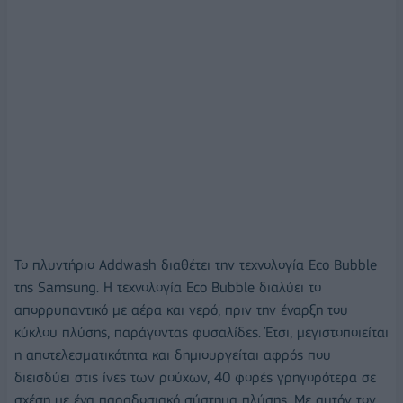
Το πλυντήριο Addwash διαθέτει την τεχνολογία Eco Bubble
της Samsung. Η τεχνολογία Eco Bubble διαλύει το
απορρυπαντικό με αέρα και νερό, πριν την έναρξη του
κύκλου πλύσης, παράγοντας φυσαλίδες. Έτσι, μεγιστοποιείται
η αποτελεσματικότητα και δημιουργείται αφρός που
διεισδύει στις ίνες των ρούχων, 40 φορές γρηγορότερα σε
σχέση με ένα παραδοσιακό σύστημα πλύσης. Με αυτόν τον