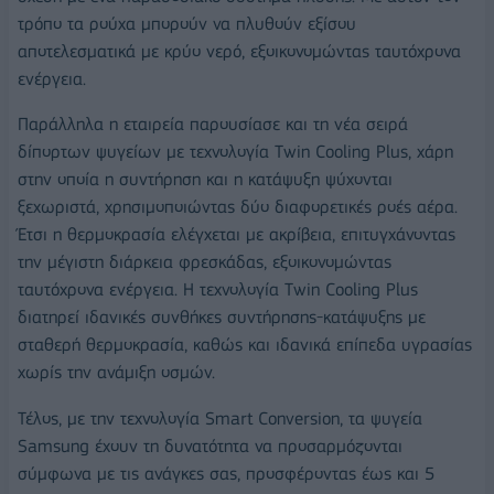
τρόπο τα ρούχα μπορούν να πλυθούν εξίσου
αποτελεσματικά με κρύο νερό, εξοικονομώντας ταυτόχρονα
ενέργεια.
Παράλληλα η εταιρεία παρουσίασε και τη νέα σειρά
δίπορτων ψυγείων με τεχνολογία Twin Cooling Plus, χάρη
στην οποία η συντήρηση και η κατάψυξη ψύχονται
ξεχωριστά, χρησιμοποιώντας δύο διαφορετικές ροές αέρα.
Έτσι η θερμοκρασία ελέγχεται με ακρίβεια, επιτυγχάνοντας
την μέγιστη διάρκεια φρεσκάδας, εξοικονομώντας
ταυτόχρονα ενέργεια. Η τεχνολογία Twin Cooling Plus
διατηρεί ιδανικές συνθήκες συντήρησης-κατάψυξης με
σταθερή θερμοκρασία, καθώς και ιδανικά επίπεδα υγρασίας
χωρίς την ανάμιξη οσμών.
Τέλος, με την τεχνολογία Smart Conversion, τα ψυγεία
Samsung έχουν τη δυνατότητα να προσαρμόζονται
σύμφωνα με τις ανάγκες σας, προσφέροντας έως και 5