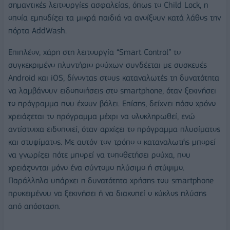
σημαντικές λειτουργίες ασφαλείας, όπως το Child Lock, η
οποία εμποδίζει τα μικρά παιδιά να ανοίξουν κατά λάθος την
πόρτα AddWash.
Επιπλέον, χάρη στη λειτουργία “Smart Control” το
συγκεκριμένο πλυντήριο ρούχων συνδέεται με συσκευές
Android και iOS, δίνοντας στους καταναλωτές τη δυνατότητα
να λαμβάνουν ειδοποιήσεις στο smartphone, όταν ξεκινήσει
το πρόγραμμα που έχουν βάλει. Επίσης, δείχνει πόσο χρόνο
χρειάζεται το πρόγραμμα μέχρι να ολοκληρωθεί, ενώ
αντίστοιχα ειδοποιεί, όταν αρχίζει το πρόγραμμα πλυσίματος
και στυψίματος. Με αυτόν τον τρόπο ο καταναλωτής μπορεί
να γνωρίζει πότε μπορεί να τοποθετήσει ρούχα, που
χρειάζονται μόνο ένα σύντομο πλύσιμο ή στύψιμο.
Παράλληλα υπάρχει η δυνατότητα χρήσης του smartphone
προκειμένου να ξεκινήσει ή να διακοπεί ο κύκλος πλύσης
από απόσταση.