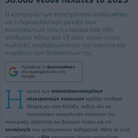
Η κατηγορία των smartphones αναδείχθηκε
ως η δημοφιλέστερη μεταξύ των
καταναλωτών, ενώ η εταιρεία έχει ήδη
αποδώσει πάνω από 1,5 εκατ. ευρώ στους
πωλητές, επιβεβαιώνοντας την ευκολία και
ασφάλεια των διαδικασιών της.
Πρόσθεσε το
BusinessNews
στα αγαπημένα σου στη
Google
Η
αγορά των
ανακατασκευασμένων
ηλεκτρονικών συσκευών
κερδίζει σταθερά
έδαφος και στην Ελλάδα, καθώς όλο και
περισσότεροι καταναλωτές αναζητούν πιο
οικονομικές, αξιόπιστες και βιώσιμες λύσεις για την
τεχνολογία
που χρησιμοποιούν καθημερινά. Μέσα σε αυτό
το περιβάλλον, η
Flip
καταγράφει έντονη αναπτυξιακή