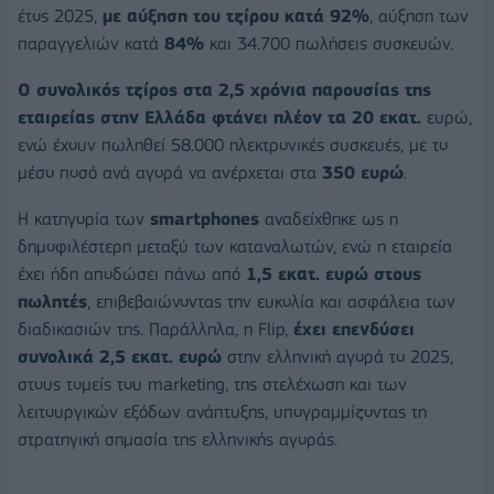
έτος 2025,
με αύξηση του τζίρου κατά 92%
, αύξηση των
παραγγελιών κατά
84%
και 34.700 πωλήσεις συσκευών.
Ο συνολικός τζίρος στα 2,5 χρόνια παρουσίας της
εταιρείας στην Ελλάδα φτάνει πλέον τα 20 εκατ.
ευρώ,
ενώ έχουν πωληθεί 58.000 ηλεκτρονικές συσκευές, με το
μέσο ποσό ανά αγορά να ανέρχεται στα
350 ευρώ
.
Η κατηγορία των
smartphones
αναδείχθηκε ως η
δημοφιλέστερη μεταξύ των καταναλωτών, ενώ η εταιρεία
έχει ήδη αποδώσει πάνω από
1,5 εκατ. ευρώ στους
πωλητές
, επιβεβαιώνοντας την ευκολία και ασφάλεια των
διαδικασιών της. Παράλληλα, η Flip,
έχει επενδύσει
συνολικά 2,5 εκατ. ευρώ
στην ελληνική αγορά το 2025,
στους τομείς του marketing, της στελέχωση και των
λειτουργικών εξόδων ανάπτυξης, υπογραμμίζοντας τη
στρατηγική σημασία της ελληνικής αγοράς.