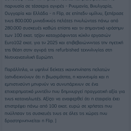
παρουσία σε τέσσερις αγορές - Ρουμανία, Βουλγαρία,
Ουγγαρία και Ελλάδα - η Flip, σε επίπεδο ομίλου, ξεπέρασε
τους 800.000 μοναδικούς πελάτες πουλώντας πάνω από
280.000 συσκευές καθώς επίσης και το σημαντικό ορόσημο
των 100 εκατ. τζίρο καταγράφοντας κύκλο εργασιών
Euro102 εκατ. για το 2025 και επιβεβαιώνοντας την ηγετική
της θέση στην αγορά της refurbished τεχνολογίας στη
Νοτιοανατολική Ευρώπη.
Παράλληλα, οι υψηλοί δείκτες ικανοποίησης πελατών
(αποδεικνύουν ότι η βιωσιμότητα, η καινοτομία και η
εμπιστοσύνη μπορούν να συνυπάρχουν σε ένα
επιχειρηματικό μοντέλο που δημιουργεί πραγματική αξία για
τους καταναλωτές. Αξίζει να αναφερθεί ότι η εταιρεία έχει
επιστρέψει πάνω από 100 εκατ. ευρώ σε χρήστες που
πούλησαν τις συσκευές τους σε όλες τις χώρες που
δραστηριοποιείται η Flip. ]