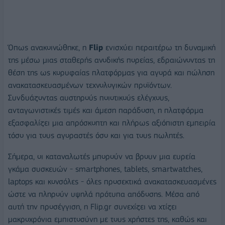
Όπως ανακοινώθηκε, η
Flip
ενισχύει περαιτέρω τη δυναμική
της μέσω μιας σταθερής ανοδικής πορείας, εδραιώνοντας τη
θέση της ως κορυφαίας πλατφόρμας για αγορά και πώληση
ανακατασκευασμένων τεχνολογικών προϊόντων.
Συνδυάζοντας αυστηρούς ποιοτικούς ελέγχους,
ανταγωνιστικές τιμές και άμεση παράδοση, η πλατφόρμα
εξασφαλίζει μια απρόσκοπτη και πλήρως αξιόπιστη εμπειρία
τόσο για τους αγοραστές όσο και για τους πωλητές.
Σήμερα, οι καταναλωτές μπορούν να βρουν μια ευρεία
γκάμα συσκευών - smartphones, tablets, smartwatches,
laptops και κονσόλες - όλες προσεκτικά ανακατασκευασμένες
ώστε να πληρούν υψηλά πρότυπα απόδοσης. Μέσα από
αυτή την προσέγγιση, η Flip.gr συνεχίζει να χτίζει
μακροχρόνια εμπιστοσύνη με τους χρήστες της, καθώς και