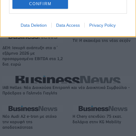
CONFIRM
Όμιλος AKTOR: Εξαγοράζει το 75% των ΗΛΕΚΤΩΡ και THALIS –
Στρατηγική συνεργασία με τη Motor Oil
Data Deletion
Data Access
Privacy Policy
TV: Η σκακιέρα της νέας σεζόν
ΔΕΗ: Ισχυρή ανάπτυξη στο α΄
εξάμηνο 2026 με
προσαρμοσμένο EBITDA στα 1,2
δισ. ευρώ
IAB Hellas: Νέα Διοικούσα Επιτροπή και νέο Διοικητικό Συμβούλιο -
Πρόεδρος ο Γαληνός Γιαγλής
Νέο Audi A2 e-tron με στόχο
Η Chery επενδύει 75 εκατ.
την κορυφή της
δολάρια στην KG Mobility
αποδοτικότητας