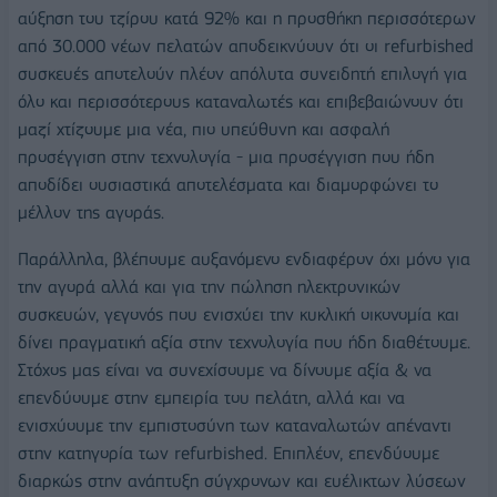
αύξηση του τζίρου κατά 92% και η προσθήκη περισσότερων
από 30.000 νέων πελατών αποδεικνύουν ότι οι refurbished
συσκευές αποτελούν πλέον απόλυτα συνειδητή επιλογή για
όλο και περισσότερους καταναλωτές και επιβεβαιώνουν ότι
μαζί χτίζουμε μια νέα, πιο υπεύθυνη και ασφαλή
προσέγγιση στην τεχνολογία - μια προσέγγιση που ήδη
αποδίδει ουσιαστικά αποτελέσματα και διαμορφώνει το
μέλλον της αγοράς.
Παράλληλα, βλέπουμε αυξανόμενο ενδιαφέρον όχι μόνο για
την αγορά αλλά και για την πώληση ηλεκτρονικών
συσκευών, γεγονός που ενισχύει την κυκλική οικονομία και
δίνει πραγματική αξία στην τεχνολογία που ήδη διαθέτουμε.
Στόχος μας είναι να συνεχίσουμε να δίνουμε αξία & να
επενδύουμε στην εμπειρία του πελάτη, αλλά και να
ενισχύουμε την εμπιστοσύνη των καταναλωτών απέναντι
στην κατηγορία των refurbished. Επιπλέον, επενδύουμε
διαρκώς στην ανάπτυξη σύγχρονων και ευέλικτων λύσεων