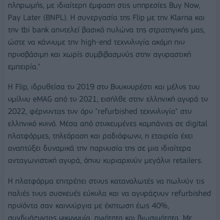
πληρωμής, με ιδιαίτερη έμφαση στις υπηρεσίες Buy Now,
Pay Later (BNPL). Η συνεργασία της Flip με την Klarna και
την tbi bank αποτελεί βασικό πυλώνα της στρατηγικής μας,
ώστε να κάνουμε την high-end τεχνολογία ακόμη πιο
προσβάσιμη και χωρίς συμβιβασμούς στην αγοραστική
εμπειρία."
Η Flip, ιδρυθείσα το 2019 στο Βουκουρέστι και μέλος του
ομίλου eMAG από το 2021, εισήλθε στην ελληνική αγορά το
2022, φέρνοντας τον όρο "refurbished τεχνολογία" στο
ελληνικό κοινό. Μέσα από στοχευμένες καμπάνιες σε digital
πλατφόρμες, τηλεόραση και ραδιόφωνο, η εταιρεία έχει
αναπτύξει δυναμικά την παρουσία της σε μια ιδιαίτερα
ανταγωνιστική αγορά, όπου κυριαρχούν μεγάλοι retailers.
Η πλατφόρμα επιτρέπει στους καταναλωτές να πωλούν τις
παλιές τους συσκευές εύκολα και να αγοράζουν refurbished
προϊόντα σαν καινούργια με έκπτωση έως 40%,
συνδυάζοντας οικονομία, ποιότητα και βιωσιμότητα. Με