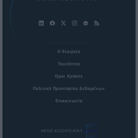
Η Εταιρεία
Ταυτότητα
Όροι Χρήσης
Πολιτική Προστασίας Δεδομένων
Επικοινωνία
ΜΕΛΟΣ #232470 Μ.Η.Τ.