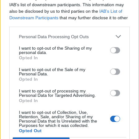
IAB’s list of downstream participants. This information may
also be disclosed by us to third parties on the
IAB’s List of
Downstream Participants
that may further disclose it to other
third parties.
Personal Data Processing Opt Outs
I want to opt-out of the Sharing of my
personal data.
Opted In
I want to opt-out of the Sale of my
Με Λιθουανία στον προημιτελικό του Ευρωπαϊκού Β' κατ. η Εθνική
Personal Data.
Νεανίδων
Opted In
I want to opt-out of processing my
Personal Data for Targeted Advertising.
Opted In
Αλέξης Γιαννούλιας: Υποψήφιος
Δήμαρχος στο Σικάγο ο άλλοτε
Evergood: Άγγιξε τα 300 εκατ. ο
I want to opt-out of Collection, Use,
παίκτης του Πανιώνιου
τζίρος- Στα 10 εκατ. ευρώ το
Retention, Sale, and/or Sharing of my
Personal Data that Is Unrelated with the
τίμημα για το 60% του
Purposes for which it was collected.
Jackaroo
Opted Out