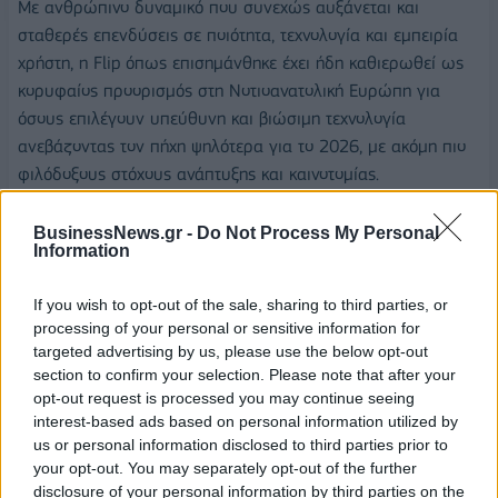
Με ανθρώπινο δυναμικό που συνεχώς αυξάνεται και
σταθερές επενδύσεις σε ποιότητα, τεχνολογία και εμπειρία
χρήστη, η Flip όπως επισημάνθηκε έχει ήδη καθιερωθεί ως
κορυφαίος προορισμός στη Νοτιοανατολική Ευρώπη για
όσους επιλέγουν υπεύθυνη και βιώσιμη τεχνολογία
ανεβάζοντας τον πήχη ψηλότερα για το 2026, με ακόμη πιο
φιλόδοξους στόχους ανάπτυξης και καινοτομίας.
BusinessNews.gr -
Do Not Process My Personal
Information
If you wish to opt-out of the sale, sharing to third parties, or
FLIP
processing of your personal or sensitive information for
targeted advertising by us, please use the below opt-out
section to confirm your selection. Please note that after your
opt-out request is processed you may continue seeing
interest-based ads based on personal information utilized by
us or personal information disclosed to third parties prior to
your opt-out. You may separately opt-out of the further
disclosure of your personal information by third parties on the