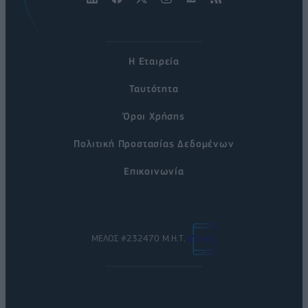
Η Εταιρεία
Ταυτότητα
Όροι Χρήσης
Πολιτική Προστασίας Δεδομένων
Επικοινωνία
ΜΕΛΟΣ #232470 Μ.Η.Τ.