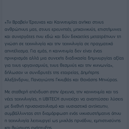
«Το Βραβείο Έρευνας και Καινοτομίας ανήκει στους
ανθρώπους μας, στους ερευνητές, μηχανικούς, επιστήμονες
και συνεργάτες που εδώ και δύο δεκαετίες μετατρέπουν τη
γνώση σε τεχνολογία και την τεχνολογία σε πραγματικό
αποτέλεσμα. Για εμάς, η καινοτομία δεν είναι ένας
προορισμός αλλά μια συνεχής διαδικασία δημιουργίας αξίας
για τους οργανισμούς, τους θεσμούς και την κοινωνία»,
δήλωσαν οι συνιδρυτές της εταιρείας, Δημήτρης
Αλεξάνδρου, Παναγιώτης Γκουβάς και Θανάσης Μπούρας.
Με σταθερή επένδυση στην έρευνα, την καινοτομία και τις
νέες τεχνολογίες, η UBITECH συνεχίζει να αναπτύσσει λύσεις
με διεθνή προσανατολισμό και ουσιαστικό αντίκτυπο,
συμβάλλοντας στη διαμόρφωση ενός οικοσυστήματος όπου
η τεχνολογία λειτουργεί ως μοχλός προόδου, εμπιστοσύνης
και βιώσιμης ανάπτυξης.