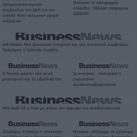
ξεκίνησε το πρόγραμμα
Χρηματοοικονομικός
στήριξης- Κάλυψη εισφορών
σύμβουλος της ΔΕΗ για την
ΕΔΟΕΑΠ
είσοδο στην πολωνική αγορά
ενέργειας
IAB Hellas: Νέα Διοικούσα Επιτροπή και νέο Διοικητικό Συμβούλιο -
Πρόεδρος ο Γαληνός Γιαγλής
Η Toyota φέρνει νέα γενιά
Σε κινεζική… πολιορκία η
μπαταριών για τα υβριδικά της
ευρωπαϊκή
αυτοκινητοβιομηχανία
Νέο Audi A2 e-tron με στόχο την κορυφή της αποδοτικότητας
Ζαλγκίρις: Επίσημη η απόκτηση
Μοκόκα: «Θέλουμε να χτίσουμε
του Έβανς και ο δανεισμός του
κάτι μεγάλο με την ιδιοκτησία