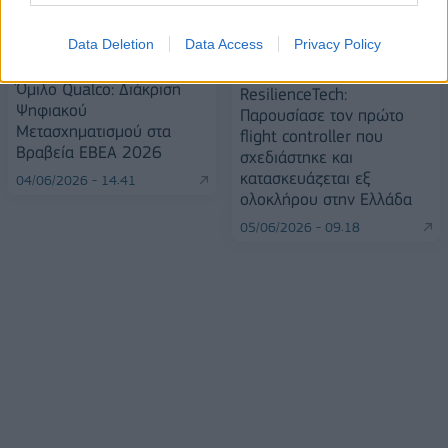
Data Deletion
Data Access
Privacy Policy
Όμιλο Qualco: Διάκριση
ResilienceTech:
Ψηφιακού
Παρουσίασε τον πρώτο
Μετασχηματισμού στα
flight controller που
Βραβεία ΕΒΕΑ 2026
σχεδιάστηκε και
κατασκευάζεται εξ
04/06/2026 - 14:41
ολοκλήρου στην Ελλάδα
05/06/2026 - 09:18