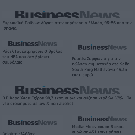
Ευρωπαϊκό Παίδων: Λύγισε στην παράταση η Ελλάδα, 96-86 από την
Ισπανία
Ράσελ Γουέστμπρουκ: Ο θρύλος
του NBA που δεν βρίσκει
Fourlis: Συμφωνία για την
συμβόλαιο
πώληση συμμετοχής στο Sofia
South Ring Mall έναντι 49,35
εκατ. ευρώ
Β.Σ. Καρούλιας: Τζίρος 98,7 εκατ. ευρώ και αύξηση κερδών 57% - Τα
νέα στοιχήματα σε low & non alcohol
Media: Με ενίσχυση 8 εκατ.
ευρώ σε 451 επιχειρήσεις
Deloitte Ελλάδος: