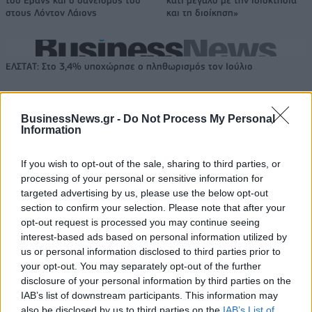
στους Λόντον Λάιονς
και τη διοίκηση»
ΕΛΣΤΑΤ: Στο 3,4% υποχώρησε ο πληθωρισμός τον Ιούλιο
BusinessNews.gr -
Do Not Process My Personal
Information
Χρηματοδότηση 8 εκατ. ευρώ
Metlen: Ρεκόρ EBITDA στο α'
σε 843 μέσα ενημέρωσης-
εξάμηνο, στα 550 εκατ. ευρώ –
Ξεκίνησε το πενταετές
Καθαρά κέρδη 313 εκατ. ευρώ
If you wish to opt-out of the sale, sharing to third parties, or
πρόγραμμα ενίσχυσης του
processing of your personal or sensitive information for
Τύπου
targeted advertising by us, please use the below opt-out
section to confirm your selection. Please note that after your
opt-out request is processed you may continue seeing
interest-based ads based on personal information utilized by
Η Chery επενδύει 75 εκατ. δολάρια στην KG Mobility
us or personal information disclosed to third parties prior to
your opt-out. You may separately opt-out of the further
disclosure of your personal information by third parties on the
Το FIAT 500 Hybrid τώρα από
Ατρόμητος και Novibet
IAB’s list of downstream participants. This information may
18.990 ευρώ
συνεχίζουν μαζί: Ανανέωση της
also be disclosed by us to third parties on the
IAB’s List of