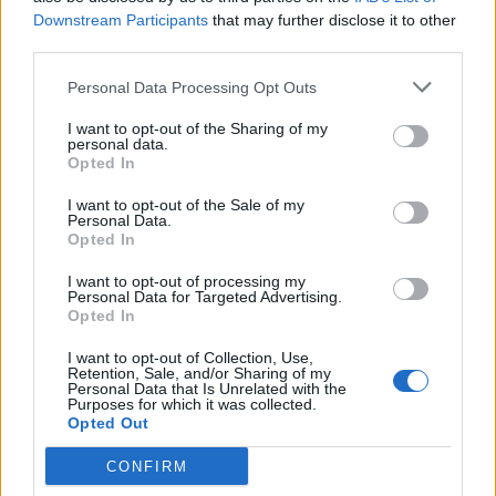
συνεργασίας τους μέχρι το
Downstream Participants
that may further disclose it to other
2028
third parties.
Personal Data Processing Opt Outs
18η συνεχόμενη χρονιά για τον ΟΤΕ στη διεθνή σειρά δεικτών
I want to opt-out of the Sharing of my
FTSE4Good
personal data.
Opted In
I want to opt-out of the Sale of my
Personal Data.
Alpha Bank: Για πρώτη φορά το Αρχαίο Θέατρο Επιδαύρου άνοιξε τις
Opted In
πύλες του σε όλους
I want to opt-out of processing my
Personal Data for Targeted Advertising.
Opted In
I want to opt-out of Collection, Use,
ΠΕΡΙΣΣΌΤΕΡΑ ΣΕ ΑΥΤΉ ΤΗΝ ΚΑΤΗΓΟΡΊΑ
Retention, Sale, and/or Sharing of my
Personal Data that Is Unrelated with the
Purposes for which it was collected.
Opted Out
CONFIRM