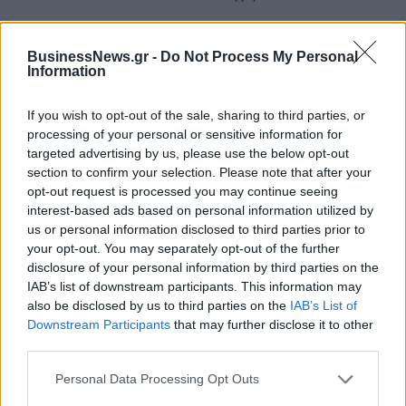
BusinessNews.gr -
Do Not Process My Personal
Fourlis: Συμφωνία για την πώληση συμμετοχής στο Sofia South Ring
Information
Mall έναντι 49,35 εκατ. ευρώ
If you wish to opt-out of the sale, sharing to third parties, or
processing of your personal or sensitive information for
ΣΚΑΪ: Ολοκληρώθηκε η θητεία
targeted advertising by us, please use the below opt-out
του Γρηγόρη Δημητριάδη - Ο
section to confirm your selection. Please note that after your
Χρηματιστήριο Αθηνών:
Γιάννης Αλαφούζος επιστρέφει
Εβδομαδιαία άνοδος 1,76%,
opt-out request is processed you may continue seeing
στη θέση του CEO
κέρδη 23,31% από τις αρχές
interest-based ads based on personal information utilized by
του έτους
us or personal information disclosed to third parties prior to
your opt-out. You may separately opt-out of the further
disclosure of your personal information by third parties on the
IAB’s list of downstream participants. This information may
Media: Με ενίσχυση 8 εκατ. ευρώ σε 451 επιχειρήσεις ξεκίνησε το
also be disclosed by us to third parties on the
IAB’s List of
πρόγραμμα στήριξης- Κάλυψη εισφορών ΕΔΟΕΑΠ
Downstream Participants
that may further disclose it to other
third parties.
Η Toyota φέρνει νέα γενιά
Σε κινεζική… πολιορκία η
Personal Data Processing Opt Outs
μπαταριών για τα υβριδικά της
ευρωπαϊκή