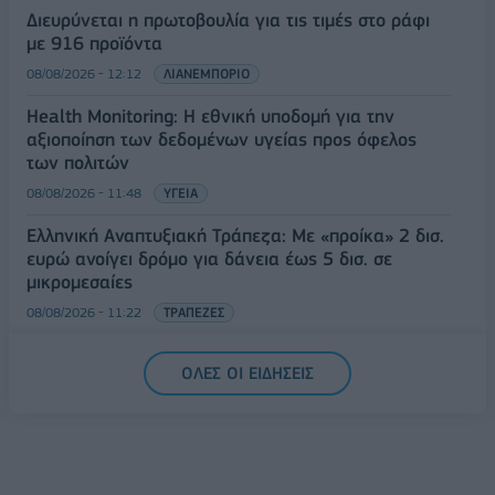
Διευρύνεται η πρωτοβουλία για τις τιμές στο ράφι
με 916 προϊόντα
08/08/2026 - 12:12
ΛΙΑΝΕΜΠΟΡΙΟ
Health Monitoring: Η εθνική υποδομή για την
αξιοποίηση των δεδομένων υγείας προς όφελος
των πολιτών
08/08/2026 - 11:48
ΥΓΕΙΑ
Ελληνική Αναπτυξιακή Τράπεζα: Με «προίκα» 2 δισ.
ευρώ ανοίγει δρόμο για δάνεια έως 5 δισ. σε
μικρομεσαίες
08/08/2026 - 11:22
ΤΡΑΠΕΖΕΣ
5G παντού, 6G στον ορίζοντα: Πού βρίσκεται η
ΟΛΕΣ ΟΙ ΕΙΔΗΣΕΙΣ
Ελλάδα στη μεγάλη τεχνολογική μετάβαση
08/08/2026 - 10:54
ΤΕΧΝΟΛΟΓΙΑ