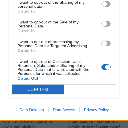
αυτοκινητοβιομηχανία
I want to opt-out of the Sharing of my
personal data.
Opted In
I want to opt-out of the Sale of my
Νέο Audi A2 e-tron με στόχο την κορυφή της αποδοτικότητας
Personal Data.
Opted In
I want to opt-out of processing my
Σασλόγλου: «Ξεχνάμε ό,τι έγινε
Εθνική Κορασίδων: Νίκησε με
Personal Data for Targeted Advertising.
και προχωράμε»
74-65 τη Δανία και παίζει
Opted In
ημιτελικό με τη Νορβηγία
I want to opt-out of Collection, Use,
Retention, Sale, and/or Sharing of my
Personal Data that Is Unrelated with the
Purposes for which it was collected.
Ελληνική Αναπτυξιακή Τράπεζα: Με «προίκα» 2 δισ. ευρώ ανοίγει
Opted Out
δρόμο για δάνεια έως 5 δισ. σε μικρομεσαίες
CONFIRM
Data Deletion
Data Access
Privacy Policy
Β.Σ. Καρούλιας: Τζίρος 98,7
Deloitte Ελλάδος:
εκατ. ευρώ και αύξηση κερδών
Χρηματοοικονομικός
57% - Τα νέα στοιχήματα σε
σύμβουλος της ΔΕΗ για την
low & non alcohol
είσοδο στην πολωνική αγορά