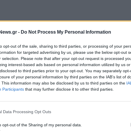
News.gr -
Do Not Process My Personal Information
to opt-out of the sale, sharing to third parties, or processing of your per
formation for targeted advertising by us, please use the below opt-out s
r selection. Please note that after your opt-out request is processed y
eing interest-based ads based on personal information utilized by us or
ΥΖΕΥΞΙΣ ΙΙ δεν αποτελεί απλώς ένα μεγάλο έργο
disclosed to third parties prior to your opt-out. You may separately opt-
 υποδομή πάνω στην οποία στηρίζεται η λειτουργία
losure of your personal information by third parties on the IAB’s list of
. This information may also be disclosed by us to third parties on the
IA
Participants
that may further disclose it to other third parties.
κός Γραμματέας Πληροφοριακών Συστημάτων
γείου Ψηφιακής Διακυβέρνησης, Δημοσθένης
l Data Processing Opt Outs
Σ ΙΙ κρίσιμη υποδομή για τη λειτουργία του κράτους,
σε να υπάρξει η σύγχρονη ηλεκτρονική συναλλαγή
o opt-out of the Sharing of my personal data.