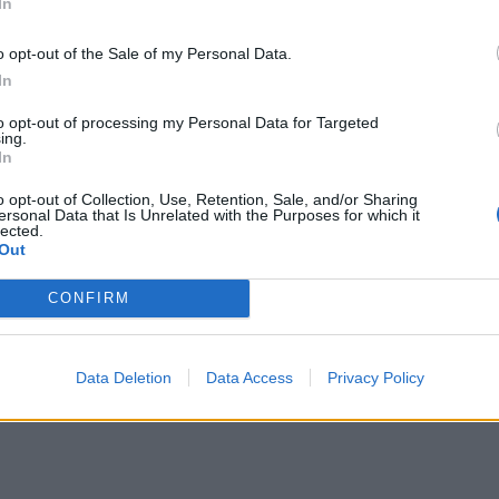
In
 πολίτη που μετακινούνταν με φακέλους και
o opt-out of the Sale of my Personal Data.
In
μερινή ψηφιακή εξυπηρέτηση μέσω
gov.gr
και
ιβώς σε αυτή τη διασυνδεσιμότητα. Υπογράμμισε
to opt-out of processing my Personal Data for Targeted
ing.
οκρίνεται στις σύγχρονες τεχνολογικές απαιτήσεις,
In
κυβερνοασφάλεια και την εκπαίδευση»,
o opt-out of Collection, Use, Retention, Sale, and/or Sharing
ου δημόσιου τομέα».
ersonal Data that Is Unrelated with the Purposes for which it
lected.
Out
CONFIRM
Data Deletion
Data Access
Privacy Policy