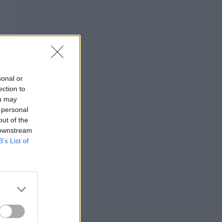
sonal or
ection to
ou may
 personal
out of the
 downstream
B’s List of