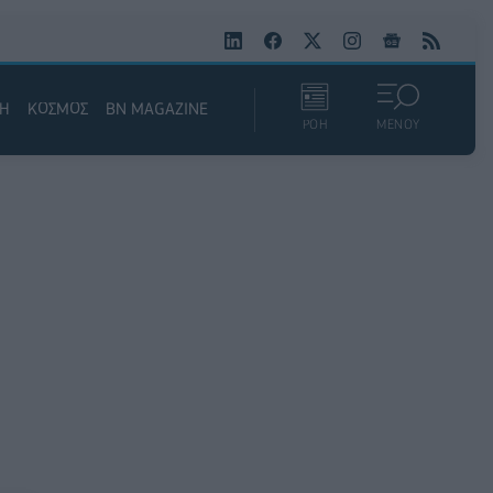
ΚΗ
ΚΟΣΜΟΣ
BN MAGAZINE
ΡΟΗ
ΜΕΝΟΥ