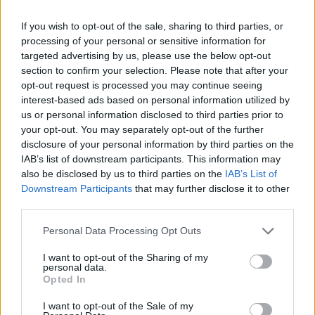
If you wish to opt-out of the sale, sharing to third parties, or
Metlen: Ρεκόρ EBITDA στο α' εξάμηνο, στα 550 εκατ. ευρώ – Καθαρά
processing of your personal or sensitive information for
κέρδη 313 εκατ. ευρώ
targeted advertising by us, please use the below opt-out
section to confirm your selection. Please note that after your
opt-out request is processed you may continue seeing
Media: Με ενίσχυση 8 εκατ.
interest-based ads based on personal information utilized by
ευρώ σε 451 επιχειρήσεις
us or personal information disclosed to third parties prior to
Χρηματοδότηση 8 εκατ. ευρώ
ξεκίνησε το πρόγραμμα
σε 843 μέσα ενημέρωσης-
your opt-out. You may separately opt-out of the further
στήριξης- Κάλυψη εισφορών
Ξεκίνησε το πενταετές
disclosure of your personal information by third parties on the
ΕΔΟΕΑΠ
πρόγραμμα ενίσχυσης του
IAB’s list of downstream participants. This information may
Τύπου
also be disclosed by us to third parties on the
IAB’s List of
Downstream Participants
that may further disclose it to other
third parties.
IAB Hellas: Νέα Διοικούσα Επιτροπή και νέο Διοικητικό Συμβούλιο -
Personal Data Processing Opt Outs
Πρόεδρος ο Γαληνός Γιαγλής
I want to opt-out of the Sharing of my
personal data.
Opted In
Νέο Audi A2 e-tron με στόχο
Η Chery επενδύει 75 εκατ.
την κορυφή της
δολάρια στην KG Mobility
I want to opt-out of the Sale of my
αποδοτικότητας