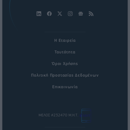
Η Εταιρεία
Ταυτότητα
Όροι Χρήσης
Πολιτική Προστασίας Δεδομένων
Επικοινωνία
ΜΕΛΟΣ #232470 Μ.Η.Τ.