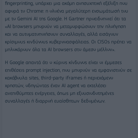
fingerprinting, υπάρχει μια ακόμη ανησυχητική εξέλιξη που
αφορά το Chrome: η ολοένα μεγαλύτερη ενσωμάτωσή του
με το Gemini AI της Google. Η Gartner προειδοποιεί ότι τα
«AI browsers μπορούν να μεταμορφώσουν την πλοήγηση
και να αυτοματοποιήσουν συναλλαγές, αλλά εισάγουν
κρίσιμους κινδύνους κυβερνοασφάλειας. Οι CISOs πρέπει να
μπλοκάρουν όλα τα AI browsers στο άμεσο μέλλον».
Η Google απαντά ότι ο κύριος κίνδυνος είναι οι έμμεσες
επιθέσεις prompt injection, που μπορούν να εμφανιστούν σε
κακόβουλα sites, third-party iframes ή περιεχόμενο
χρηστών, οδηγώντας έναν AI agent να εκτελέσει
ανεπιθύμητες ενέργειες, όπως μη εξουσιοδοτημένες
συναλλαγές ή διαρροή ευαίσθητων δεδομένων.