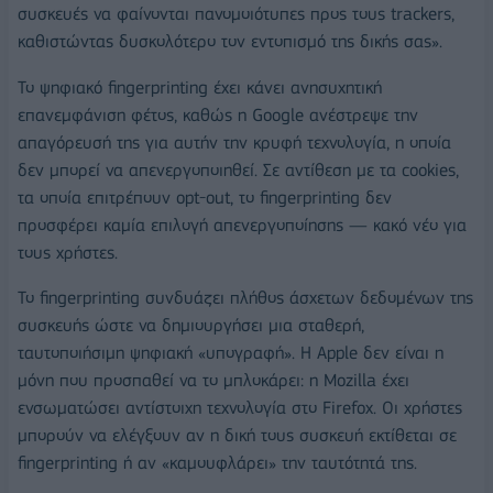
συσκευές να φαίνονται πανομοιότυπες προς τους trackers,
καθιστώντας δυσκολότερο τον εντοπισμό της δικής σας».
Το ψηφιακό fingerprinting έχει κάνει ανησυχητική
επανεμφάνιση φέτος, καθώς η Google ανέστρεψε την
απαγόρευσή της για αυτήν την κρυφή τεχνολογία, η οποία
δεν μπορεί να απενεργοποιηθεί. Σε αντίθεση με τα cookies,
τα οποία επιτρέπουν opt-out, το fingerprinting δεν
προσφέρει καμία επιλογή απενεργοποίησης — κακό νέο για
τους χρήστες.
Το fingerprinting συνδυάζει πλήθος άσχετων δεδομένων της
συσκευής ώστε να δημιουργήσει μια σταθερή,
ταυτοποιήσιμη ψηφιακή «υπογραφή». Η Apple δεν είναι η
μόνη που προσπαθεί να το μπλοκάρει: η Mozilla έχει
ενσωματώσει αντίστοιχη τεχνολογία στο Firefox. Οι χρήστες
μπορούν να ελέγξουν αν η δική τους συσκευή εκτίθεται σε
fingerprinting ή αν «καμουφλάρει» την ταυτότητά της.