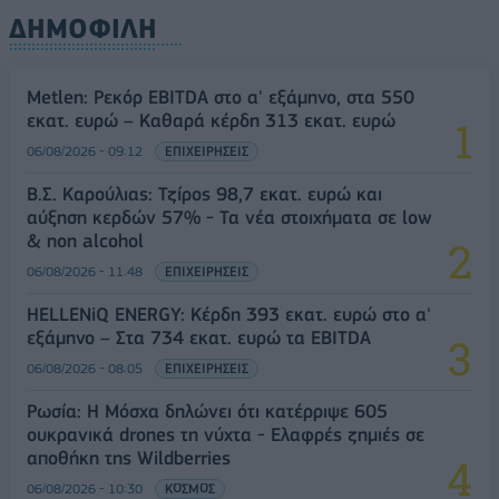
ΔΗΜΟΦΙΛΗ
Metlen: Ρεκόρ EBITDA στο α' εξάμηνο, στα 550
εκατ. ευρώ – Καθαρά κέρδη 313 εκατ. ευρώ
06/08/2026 - 09:12
ΕΠΙΧΕΙΡΗΣΕΙΣ
Β.Σ. Καρούλιας: Τζίρος 98,7 εκατ. ευρώ και
αύξηση κερδών 57% - Τα νέα στοιχήματα σε low
& non alcohol
06/08/2026 - 11:48
ΕΠΙΧΕΙΡΗΣΕΙΣ
HELLENiQ ENERGY: Κέρδη 393 εκατ. ευρώ στο α'
εξάμηνο – Στα 734 εκατ. ευρώ τα EBITDA
06/08/2026 - 08:05
ΕΠΙΧΕΙΡΗΣΕΙΣ
Ρωσία: Η Μόσχα δηλώνει ότι κατέρριψε 605
ουκρανικά drones τη νύχτα - Ελαφρές ζημιές σε
αποθήκη της Wildberries
06/08/2026 - 10:30
ΚΟΣΜΟΣ