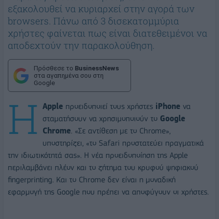
εξακολουθεί να κυριαρχεί στην αγορά των
browsers. Πάνω από 3 δισεκατομμύρια
χρήστες φαίνεται πως είναι διατεθειμένοι να
αποδεχτούν την παρακολούθηση.
Πρόσθεσε το
BusinessNews
στα αγαπημένα σου στη
Google
Η
Apple
προειδοποιεί τους χρήστες
iPhone
να
σταματήσουν να χρησιμοποιούν το
Google
Chrome
. «Σε αντίθεση με το Chrome»,
υποστηρίζει, «το Safari προστατεύει πραγματικά
την ιδιωτικότητά σας». Η νέα προειδοποίηση της Apple
περιλαμβάνει πλέον και το ζήτημα του κρυφού ψηφιακού
fingerprinting. Και το Chrome δεν είναι η μοναδική
εφαρμογή της Google που πρέπει να αποφύγουν οι χρήστες.