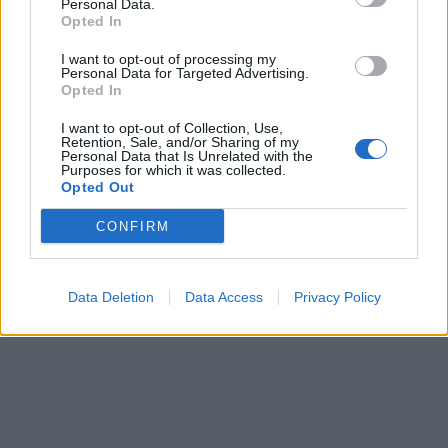
Personal Data.
ΠΕΡΙΣΣΌΤΕΡΑ ΣΕ ΑΥΤΉ ΤΗΝ ΚΑΤΗΓΟΡΊΑ
Opted In
I want to opt-out of processing my
Personal Data for Targeted Advertising.
Opted In
I want to opt-out of Collection, Use,
Retention, Sale, and/or Sharing of my
Personal Data that Is Unrelated with the
Purposes for which it was collected.
Opted Out
Kaspersky: Απάτη με
ΕΕΤΤ: Οι δράσεις για τις
CONFIRM
δόλωμα τις κούκλες
ψηφιακές υπηρεσίες (DSA)
Labubu σε ψεύτικες
το 2024
ιστοσελίδες
10/06/2025 - 14:32
Data Deletion
Data Access
Privacy Policy
10/06/2025 - 13:30