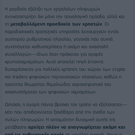
Η ραγδαία εξέλιξη των εργαλείων πληρωμών
αντικατοπτρίζει όχι μόνο την τεχνολογική πρόοδο, αλλά και
τη
μεταβαλλόμενη προσδοκία των χρηστών
. Οι
παραδοσιακές τραπεζικές υπηρεσίες λειτουργούν εντός
αυστηρού ρυθμιστικού πλαισίου, γεγονός που συχνά
συνεπάγεται καθυστερήσεις ή ακόμη και αναστολή
συναλλαγών—ιδίως όταν πρόκειται για αγορές
κρυπτονομισμάτων. Αυτό αποτελεί πηγή έντονης
δυσαρέσκειας για πολλούς χρήστες του χώρου των crypto
και traders ψηφιακών περιουσιακών στοιχείων, καθώς η
ταχύτητα θεωρείται θεμελιώδες χαρακτηριστικό του
οικοσυστήματος των ψηφιακών νομισμάτων.
Ωστόσο, η αγορά πάντα βρίσκει τον τρόπο να εξελίσσεται—
κάτι που αποδεικνύεται ξεκάθαρα από την άνοδο των
πυλών πληρωμών. Η ασταμάτητη δυναμική αυτής της
μετάβασης
αρχίζει πλέον να αναγνωρίζεται ακόμη και
από τις ρυθμιστικές αρχές
σε μεγάλες αγορές, όπως η