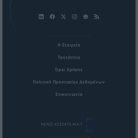
Η Εταιρεία
Ταυτότητα
Όροι Χρήσης
Πολιτική Προστασίας Δεδομένων
Επικοινωνία
ΜΕΛΟΣ #232470 Μ.Η.Τ.