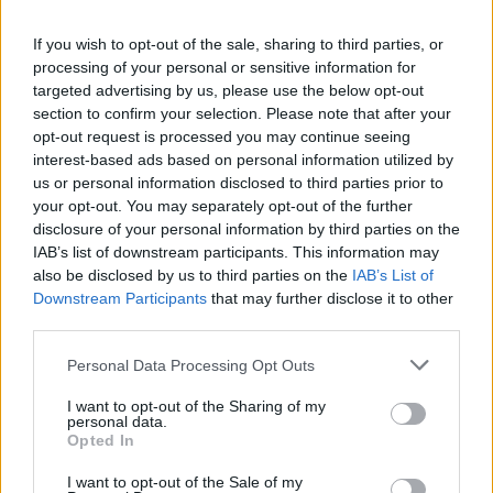
Η Chery επενδύει 75 εκατ. δολάρια στην KG Mobility
If you wish to opt-out of the sale, sharing to third parties, or
processing of your personal or sensitive information for
targeted advertising by us, please use the below opt-out
Το FIAT 500 Hybrid τώρα από
Ατρόμητος και Novibet
section to confirm your selection. Please note that after your
18.990 ευρώ
συνεχίζουν μαζί: Ανανέωση της
opt-out request is processed you may continue seeing
συνεργασίας τους μέχρι το
2028
interest-based ads based on personal information utilized by
us or personal information disclosed to third parties prior to
your opt-out. You may separately opt-out of the further
disclosure of your personal information by third parties on the
18η συνεχόμενη χρονιά για τον ΟΤΕ στη διεθνή σειρά δεικτών
IAB’s list of downstream participants. This information may
FTSE4Good
also be disclosed by us to third parties on the
IAB’s List of
Downstream Participants
that may further disclose it to other
third parties.
Alpha Bank: Για πρώτη φορά το
Personal Data Processing Opt Outs
Αρχαίο Θέατρο Επιδαύρου
άνοιξε τις πύλες του σε όλους
I want to opt-out of the Sharing of my
personal data.
Opted In
I want to opt-out of the Sale of my