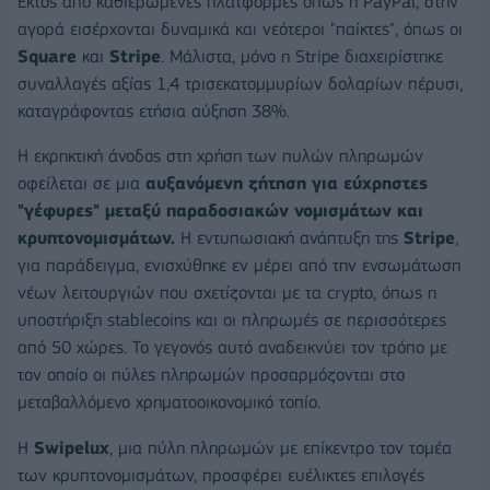
Εκτός από καθιερωμένες πλατφόρμες όπως η PayPal, στην
αγορά εισέρχονται δυναμικά και νεότεροι "παίκτες", όπως οι
Square
και
Stripe
. Μάλιστα, μόνο η Stripe διαχειρίστηκε
συναλλαγές αξίας 1,4 τρισεκατομμυρίων δολαρίων πέρυσι,
καταγράφοντας ετήσια αύξηση 38%.
Η εκρηκτική άνοδος στη χρήση των πυλών πληρωμών
οφείλεται σε μια
αυξανόμενη ζήτηση για εύχρηστες
"γέφυρες" μεταξύ παραδοσιακών νομισμάτων και
κρυπτονομισμάτων.
Η εντυπωσιακή ανάπτυξη της
Stripe
,
για παράδειγμα, ενισχύθηκε εν μέρει από την ενσωμάτωση
νέων λειτουργιών που σχετίζονται με τα crypto, όπως η
υποστήριξη stablecoins και οι πληρωμές σε περισσότερες
από 50 χώρες. Το γεγονός αυτό αναδεικνύει τον τρόπο με
τον οποίο οι πύλες πληρωμών προσαρμόζονται στο
μεταβαλλόμενο χρηματοοικονομικό τοπίο.
Η
Swipelux
, μια πύλη πληρωμών με επίκεντρο τον τομέα
των κρυπτονομισμάτων, προσφέρει ευέλικτες επιλογές