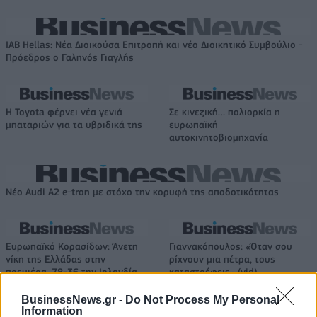
IAB Hellas: Νέα Διοικούσα Επιτροπή και νέο Διοικητικό Συμβούλιο -
Πρόεδρος ο Γαληνός Γιαγλής
Η Toyota φέρνει νέα γενιά
Σε κινεζική… πολιορκία η
μπαταριών για τα υβριδικά της
ευρωπαϊκή
αυτοκινητοβιομηχανία
Νέο Audi A2 e-tron με στόχο την κορυφή της αποδοτικότητας
Ευρωπαϊκό Κορασίδων: Άνετη
Γιαννακόπουλος: «Όταν σου
νίκη της Ελλάδας στην
ρίχνουν μια πέτρα, τους
πρεμιέρα, 78-36 την Ιρλανδία
καταστρέφεις» (vid)
BusinessNews.gr -
Do Not Process My Personal
Information