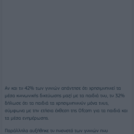
Αν και το 42% των γονιών απάντησε ότι χρησιμοποιεί τα
μέσα κοινωνικής δικτύωσης μαζί με τα παιδιά του, το 32%
δήλωσε ότι τα παιδιά τα χρησιμοποιούν μόνα τους,
σύμφωνα με την ετήσια έκθεση της Ofcom για τα παιδιά και
τα μέσα ενημέρωσης.
Παράλληλα αυξήθηκε το ποσοστό των γονιών που