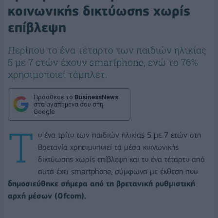
κοινωνικής δικτύωσης χωρίς
επίβλεψη
Περίπου το ένα τέταρτο των παιδιών ηλικίας
5 με 7 ετών έχουν smartphone, ενώ το 76%
χρησιμοποιεί τάμπλετ.
Πρόσθεσε το
BusinessNews
στα αγαπημένα σου στη
Google
Τ
ο ένα τρίτο των παιδιών ηλικίας 5 με 7 ετών στη
Βρετανία χρησιμοποιεί τα μέσα κοινωνικής
δικτύωσης χωρίς επίβλεψη και το ένα τέταρτο από
αυτά έχει smartphone, σύμφωνα με έκθεση που
δημοσιεύθηκε σήμερα από τη βρετανική ρυθμιστική
αρχή μέσων (Ofcom).