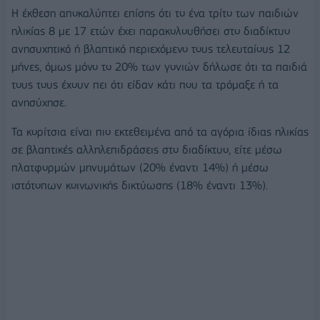
Η έκθεση αποκαλύπτει επίσης ότι το ένα τρίτο των παιδιών
ηλικίας 8 με 17 ετών έχει παρακολουθήσει στο διαδίκτυο
ανησυχητικό ή βλαπτικό περιεχόμενο τους τελευταίους 12
μήνες, όμως μόνο το 20% των γονιών δήλωσε ότι τα παιδιά
τους τους έχουν πει ότι είδαν κάτι που τα τρόμαξε ή τα
ανησύχησε.
Τα κορίτσια είναι πιο εκτεθειμένα από τα αγόρια ίδιας ηλικίας
σε βλαπτικές αλληλεπιδράσεις στο διαδίκτυο, είτε μέσω
πλατφορμών μηνυμάτων (20% έναντι 14%) ή μέσω
ιστότοπων κοινωνικής δικτύωσης (18% έναντι 13%).