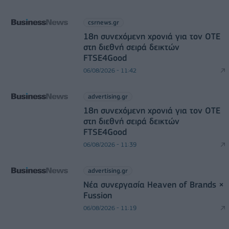
csrnews.gr
18η συνεχόμενη χρονιά για τον ΟΤΕ
στη διεθνή σειρά δεικτών
FTSE4Good
06/08/2026 - 11:42
advertising.gr
18η συνεχόμενη χρονιά για τον ΟΤΕ
στη διεθνή σειρά δεικτών
FTSE4Good
06/08/2026 - 11:39
advertising.gr
Νέα συνεργασία Heaven of Brands ×
Fussion
06/08/2026 - 11:19