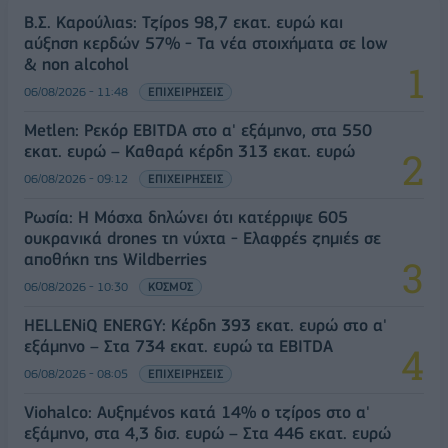
Β.Σ. Καρούλιας: Τζίρος 98,7 εκατ. ευρώ και
αύξηση κερδών 57% - Τα νέα στοιχήματα σε low
& non alcohol
06/08/2026 - 11:48
ΕΠΙΧΕΙΡΗΣΕΙΣ
Metlen: Ρεκόρ EBITDA στο α' εξάμηνο, στα 550
εκατ. ευρώ – Καθαρά κέρδη 313 εκατ. ευρώ
06/08/2026 - 09:12
ΕΠΙΧΕΙΡΗΣΕΙΣ
Ρωσία: Η Μόσχα δηλώνει ότι κατέρριψε 605
ουκρανικά drones τη νύχτα - Ελαφρές ζημιές σε
αποθήκη της Wildberries
06/08/2026 - 10:30
ΚΟΣΜΟΣ
HELLENiQ ENERGY: Κέρδη 393 εκατ. ευρώ στο α'
εξάμηνο – Στα 734 εκατ. ευρώ τα EBITDA
06/08/2026 - 08:05
ΕΠΙΧΕΙΡΗΣΕΙΣ
Viohalco: Αυξημένος κατά 14% ο τζίρος στο α'
εξάμηνο, στα 4,3 δισ. ευρώ – Στα 446 εκατ. ευρώ