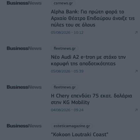
csrnews.gr
Alpha Bank: Για πρώτη φορά το
Αρχαίο Θέατρο Επιδαύρου άνοιξε τις
πύλες του σε όλους
05/08/2026 - 10:12
fleetnews.gr
Νέο Audi A2 e-tron με στόχο την
κορυφή της αποδοτικότητας
05/08/2026 - 05:39
fleetnews.gr
Η Chery επενδύει 75 εκατ. δολάρια
στην KG Mobility
04/08/2026 - 09:24
esteticamagazine.gr
“Kokoon Loutraki Coast”