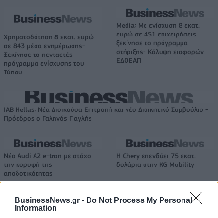
Media: Με ενίσχυση 8 εκατ.
ευρώ σε 451 επιχειρήσεις
Χρηματοδότηση 8 εκατ. ευρώ
ξεκίνησε το πρόγραμμα
σε 843 μέσα ενημέρωσης-
στήριξης- Κάλυψη εισφορών
Ξεκίνησε το πενταετές
ΕΔΟΕΑΠ
πρόγραμμα ενίσχυσης του
Τύπου
IAB Hellas: Νέα Διοικούσα Επιτροπή και νέο Διοικητικό Συμβούλιο -
Πρόεδρος ο Γαληνός Γιαγλής
Νέο Audi A2 e-tron με στόχο
Η Chery επενδύει 75 εκατ.
την κορυφή της
δολάρια στην KG Mobility
αποδοτικότητας
BusinessNews.gr -
Do Not Process My Personal
Information
Το FIAT 500 Hybrid τώρα από 18.990 ευρώ