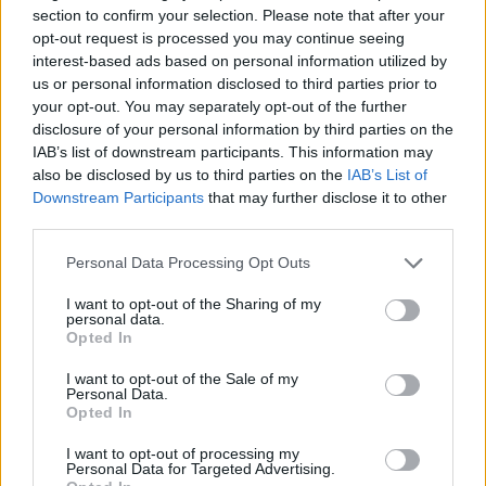
section to confirm your selection. Please note that after your
opt-out request is processed you may continue seeing
Ευρωπαϊκό Κορασίδων:
interest-based ads based on personal information utilized by
Τζάμπολ για την Εθνική στα
Β.Σ. Καρούλιας: Τζίρος 98,7
us or personal information disclosed to third parties prior to
Ιωάννινα κόντρα στην Ιρλανδία
εκατ. ευρώ και αύξηση κερδών
your opt-out. You may separately opt-out of the further
(live stream)
57% - Τα νέα στοιχήματα σε
disclosure of your personal information by third parties on the
low & non alcohol
IAB’s list of downstream participants. This information may
also be disclosed by us to third parties on the
IAB’s List of
Downstream Participants
that may further disclose it to other
third parties.
Metlen: Ρεκόρ EBITDA στο α' εξάμηνο, στα 550 εκατ. ευρώ – Καθαρά
κέρδη 313 εκατ. ευρώ
Personal Data Processing Opt Outs
I want to opt-out of the Sharing of my
personal data.
Media: Με ενίσχυση 8 εκατ.
Opted In
ευρώ σε 451 επιχειρήσεις
Χρηματοδότηση 8 εκατ. ευρώ
ξεκίνησε το πρόγραμμα
σε 843 μέσα ενημέρωσης-
I want to opt-out of the Sale of my
στήριξης- Κάλυψη εισφορών
Ξεκίνησε το πενταετές
Personal Data.
ΕΔΟΕΑΠ
Opted In
πρόγραμμα ενίσχυσης του
Τύπου
I want to opt-out of processing my
Personal Data for Targeted Advertising.