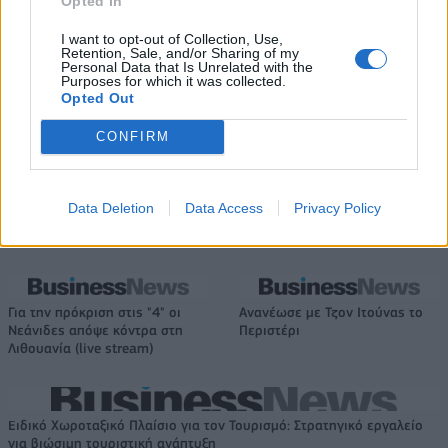
Opted In
IAB Hellas: Νέα Διοικούσα Επιτροπή και νέο Διοικητικό Συμβούλιο -
I want to opt-out of Collection, Use,
Πρόεδρος ο Γαληνός Γιαγλής
Retention, Sale, and/or Sharing of my
Personal Data that Is Unrelated with the
Purposes for which it was collected.
Opted Out
Η Toyota φέρνει νέα γενιά
Σε κινεζική… πολιορκία η
CONFIRM
μπαταριών για τα υβριδικά της
ευρωπαϊκή
αυτοκινητοβιομηχανία
Data Deletion
Data Access
Privacy Policy
Νέο Audi A2 e-tron με στόχο την κορυφή της αποδοτικότητας
Για την πρόκριση στις "4" οι
Ανανέωσε με Τζον Ιτούνας το
Νεάνιδες απόψε κόντρα στη
Περιστέρι
Λιθουανία (live stream)
Ειδικό Χωροταξικό Πλαίσιο για τον Τουρισμό: Στρατηγικό εργαλείο
για βιώσιμη τουριστική ανάπτυξη