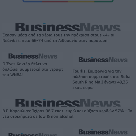
Έχασαν μέσα από τα χέρια τους την πρόκριση στους «4» οι
Νεάνιδες, ήττα 66-74 από τη Λιθουανία στην παράταση
Ο Ένες Καντέρ θέλει να
δηλώσει συμμετοχή στο ντραφτ
Fourlis: Συμφωνία για την
του WNBA!
πώληση συμμετοχής στο Sofia
South Ring Mall έναντι 49,35
εκατ. ευρώ
Β.Σ. Καρούλιας: Τζίρος 98,7 εκατ. ευρώ και αύξηση κερδών 57% - Τα
νέα στοιχήματα σε low & non alcohol