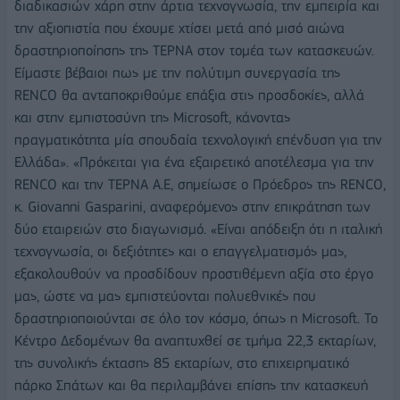
διαδικασιών χάρη στην άρτια τεχνογνωσία, την εμπειρία και
την αξιοπιστία που έχουμε χτίσει μετά από μισό αιώνα
δραστηριοποίησης της ΤΕΡΝΑ στον τομέα των κατασκευών.
Είμαστε βέβαιοι πως με την πολύτιμη συνεργασία της
RENCO θα ανταποκριθούμε επάξια στις προσδοκίες, αλλά
και στην εμπιστοσύνη της Microsoft, κάνοντας
πραγματικότητα μία σπουδαία τεχνολογική επένδυση για την
Ελλάδα». «Πρόκειται για ένα εξαιρετικό αποτέλεσμα για την
RENCO και την ΤΕΡΝΑ Α.Ε, σημείωσε ο Πρόεδρος της RENCO,
κ. Giovanni Gasparini, αναφερόμενος στην επικράτηση των
δύο εταιρειών στο διαγωνισμό. «Είναι απόδειξη ότι η ιταλική
τεχνογνωσία, οι δεξιότητες και ο επαγγελματισμός μας,
εξακολουθούν να προσδίδουν προστιθέμενη αξία στο έργο
μας, ώστε να μας εμπιστεύονται πολυεθνικές που
δραστηριοποιούνται σε όλο τον κόσμο, όπως η Microsoft. Το
Κέντρο Δεδομένων θα αναπτυχθεί σε τμήμα 22,3 εκταρίων,
της συνολικής έκτασης 85 εκταρίων, στο επιχειρηματικό
πάρκο Σπάτων και θα περιλαμβάνει επίσης την κατασκευή