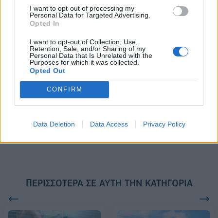
Το FIAT 500 Hybrid τώρα από
Ατρόμητος και Novibet
I want to opt-out of processing my
Personal Data for Targeted Advertising.
18.990 ευρώ
συνεχίζουν μαζί: Ανανέωση της
Opted In
συνεργασίας τους μέχρι το
2028
I want to opt-out of Collection, Use,
Retention, Sale, and/or Sharing of my
Personal Data that Is Unrelated with the
Purposes for which it was collected.
Opted Out
18η συνεχόμενη χρονιά για τον ΟΤΕ στη διεθνή σειρά δεικτών
FTSE4Good
CONFIRM
Alpha Bank: Για πρώτη φορά το Αρχαίο Θέατρο Επιδαύρου άνοιξε τις
Data Deletion
Data Access
Privacy Policy
πύλες του σε όλους
ΠΕΡΙΣΣΌΤΕΡΑ ΣΕ ΑΥΤΉ ΤΗΝ ΚΑΤΗΓΟΡΊΑ