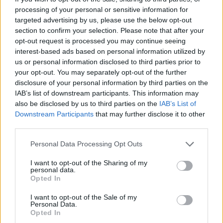
processing of your personal or sensitive information for
Ευρωπαϊκό Κορασίδων: Άνετη
Γιαννακόπουλος: «Όταν σου
targeted advertising by us, please use the below opt-out
νίκη της Ελλάδας στην
ρίχνουν μια πέτρα, τους
πρεμιέρα, 78-36 την Ιρλανδία
καταστρέφεις» (vid)
section to confirm your selection. Please note that after your
opt-out request is processed you may continue seeing
interest-based ads based on personal information utilized by
us or personal information disclosed to third parties prior to
ΕΛΣΤΑΤ: Στο 3,4% υποχώρησε ο πληθωρισμός τον Ιούλιο
your opt-out. You may separately opt-out of the further
disclosure of your personal information by third parties on the
IAB’s list of downstream participants. This information may
also be disclosed by us to third parties on the
IAB’s List of
Downstream Participants
that may further disclose it to other
Χρηματοδότηση 8 εκατ. ευρώ
Metlen: Ρεκόρ EBITDA στο α'
third parties.
σε 843 μέσα ενημέρωσης-
εξάμηνο, στα 550 εκατ. ευρώ –
Ξεκίνησε το πενταετές
Καθαρά κέρδη 313 εκατ. ευρώ
Personal Data Processing Opt Outs
πρόγραμμα ενίσχυσης του
Τύπου
I want to opt-out of the Sharing of my
personal data.
Opted In
Η Chery επενδύει 75 εκατ. δολάρια στην KG Mobility
I want to opt-out of the Sale of my
Personal Data.
Opted In