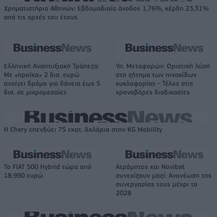
Χρηματιστήριο Αθηνών: Εβδομαδιαία άνοδος 1,76%, κέρδη 23,31%
από τις αρχές του έτους
Ελληνική Αναπτυξιακή Τράπεζα:
Υπ. Μεταφορών: Οριστική λύση
Με «προίκα» 2 δισ. ευρώ
στο ζήτημα των πινακίδων
ανοίγει δρόμο για δάνεια έως 5
κυκλοφορίας - Τέλος στις
δισ. σε μικρομεσαίες
χρονοβόρες διαδικασίες
Η Chery επενδύει 75 εκατ. δολάρια στην KG Mobility
Το FIAT 500 Hybrid τώρα από
Ατρόμητος και Novibet
18.990 ευρώ
συνεχίζουν μαζί: Ανανέωση της
συνεργασίας τους μέχρι το
2028