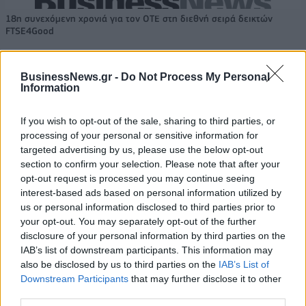
18η συνεχόμενη χρονιά για τον ΟΤΕ στη διεθνή σειρά δεικτών
FTSE4Good
BusinessNews.gr -
Do Not Process My Personal
Alpha Bank: Για πρώτη φορά το Αρχαίο Θέατρο Επιδαύρου άνοιξε τις
Information
πύλες του σε όλους
If you wish to opt-out of the sale, sharing to third parties, or
processing of your personal or sensitive information for
targeted advertising by us, please use the below opt-out
section to confirm your selection. Please note that after your
ΠΕΡΙΣΣΌΤΕΡΑ ΣΕ ΑΥΤΉ ΤΗΝ ΚΑΤΗΓΟΡΊΑ
opt-out request is processed you may continue seeing
interest-based ads based on personal information utilized by
us or personal information disclosed to third parties prior to
your opt-out. You may separately opt-out of the further
disclosure of your personal information by third parties on the
IAB’s list of downstream participants. This information may
also be disclosed by us to third parties on the
IAB’s List of
Στρατηγική συνεργασία
Wind: Ανανέωση χρόνου
Downstream Participants
that may further disclose it to other
Samsung και Deezer στην
ομιλίας μέσω PayPal
third parties.
Ευρώπη