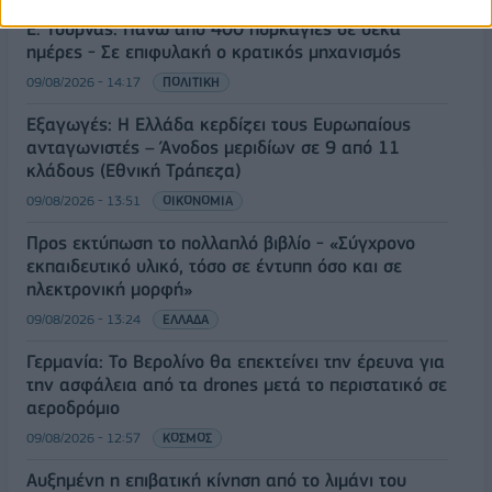
Ε. Τουρνάς: Πάνω από 400 πυρκαγιές σε δέκα
ημέρες - Σε επιφυλακή ο κρατικός μηχανισμός
09/08/2026 - 14:17
ΠΟΛΙΤΙΚΗ
Εξαγωγές: Η Ελλάδα κερδίζει τους Ευρωπαίους
ανταγωνιστές – Άνοδος μεριδίων σε 9 από 11
κλάδους (Εθνική Τράπεζα)
09/08/2026 - 13:51
ΟΙΚΟΝΟΜΙΑ
Προς εκτύπωση το πολλαπλό βιβλίο - «Σύγχρονο
εκπαιδευτικό υλικό, τόσο σε έντυπη όσο και σε
ηλεκτρονική μορφή»
09/08/2026 - 13:24
ΕΛΛΑΔΑ
Γερμανία: Το Βερολίνο θα επεκτείνει την έρευνα για
την ασφάλεια από τα drones μετά το περιστατικό σε
αεροδρόμιο
09/08/2026 - 12:57
ΚΟΣΜΟΣ
Αυξημένη η επιβατική κίνηση από το λιμάνι του