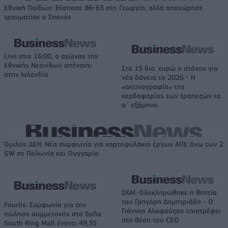
Εθνική Παίδων: Ξέσπασε 86-63 στη Γεωργία, αλλά αποχώρησε
τραυματίας ο Σπανός
Live στις 16:00, ο αγώνας της
Εθνικής Νεανίδων απέναντι
Στα 15 δισ. ευρώ ο στόχος για
στην Ισλανδία
νέα δάνεια το 2026 - Η
«ακτινογραφία» της
κερδοφορίας των τραπεζών το
α΄ εξάμηνο
Όμιλος ΔΕΗ: Νέα συμφωνία για χαρτοφυλάκιο έργων ΑΠΕ άνω των 2
GW σε Πολωνία και Ουγγαρία
ΣΚΑΪ: Ολοκληρώθηκε η θητεία
του Γρηγόρη Δημητριάδη - Ο
Fourlis: Συμφωνία για την
Γιάννης Αλαφούζος επιστρέφει
πώληση συμμετοχής στο Sofia
στη θέση του CEO
South Ring Mall έναντι 49,35