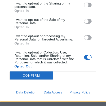
Alpha Bank: Για πρώτη φορά το Αρχαίο Θέατρο Επιδαύρου άνοιξε τις
I want to opt-out of the Sharing of my
personal data.
πύλες του σε όλους
Opted In
I want to opt-out of the Sale of my
Personal Data.
Opted In
ΠΕΡΙΣΣΌΤΕΡΑ ΣΕ ΑΥΤΉ ΤΗΝ ΚΑΤΗΓΟΡΊΑ
I want to opt-out of processing my
Personal Data for Targeted Advertising.
Opted In
I want to opt-out of Collection, Use,
Retention, Sale, and/or Sharing of my
Personal Data that Is Unrelated with the
Purposes for which it was collected.
Opted Out
Ebury: Webinar με θέμα
«Πώς ο κορονοϊός
ΠΟΥ και Rakuten Viber
CONFIRM
επηρεάζει τις αγορές»
κατά της
παραπληροφόρησης γύρω
31/03/2020 - 17:18
από τον COVID-19
Data Deletion
Data Access
Privacy Policy
31/03/2020 - 14:59