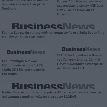
Όμιλος ΔΕΗ: Νέα συμφωνία για
πριν από τον ημιτελικό με τη
χαρτοφυλάκιο έργων ΑΠΕ άνω
Νορβηγία
των 2 GW σε Πολωνία και
Ουγγαρία
Fourlis: Συμφωνία για την πώληση συμμετοχής στο Sofia South Ring
Mall έναντι 49,35 εκατ. ευρώ
ΣΚΑΪ: Ολοκληρώθηκε η θητεία
του Γρηγόρη Δημητριάδη - Ο
Χρηματιστήριο Αθηνών:
Γιάννης Αλαφούζος επιστρέφει
Εβδομαδιαία άνοδος 1,76%,
στη θέση του CEO
κέρδη 23,31% από τις αρχές
του έτους
Media: Με ενίσχυση 8 εκατ. ευρώ σε 451 επιχειρήσεις ξεκίνησε το
πρόγραμμα στήριξης- Κάλυψη εισφορών ΕΔΟΕΑΠ