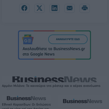
Αρμάνι Μιλάνο: Το καινούριο της ρόστερ και ο αέρας ανανέωσης
Εθνική Κορασίδων: Οι δηλώσεις
μετά τη νίκη επί της Δανίας και