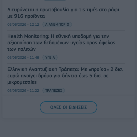
Διευρύνεται η πρωτοβουλία για τις τιμές στο ράφι
με 916 προϊόντα
08/08/2026 - 12:12
ΛΙΑΝΕΜΠΟΡΙΟ
Health Monitoring: Η εθνική υποδομή για την
αξιοποίηση των δεδομένων υγείας προς όφελος
των πολιτών
08/08/2026 - 11:48
ΥΓΕΙΑ
Ελληνική Αναπτυξιακή Τράπεζα: Με «προίκα» 2 δισ.
ευρώ ανοίγει δρόμο για δάνεια έως 5 δισ. σε
μικρομεσαίες
08/08/2026 - 11:22
ΤΡΑΠΕΖΕΣ
5G παντού, 6G στον ορίζοντα: Πού βρίσκεται η
ΟΛΕΣ ΟΙ ΕΙΔΗΣΕΙΣ
Ελλάδα στη μεγάλη τεχνολογική μετάβαση
08/08/2026 - 10:54
ΤΕΧΝΟΛΟΓΙΑ