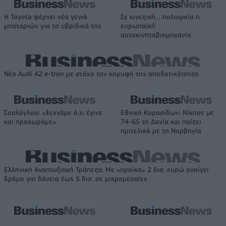
Η Toyota φέρνει νέα γενιά
Σε κινεζική… πολιορκία η
μπαταριών για τα υβριδικά της
ευρωπαϊκή
αυτοκινητοβιομηχανία
Νέο Audi A2 e-tron με στόχο την κορυφή της αποδοτικότητας
Σασλόγλου: «Ξεχνάμε ό,τι έγινε
Εθνική Κορασίδων: Νίκησε με
και προχωράμε»
74-65 τη Δανία και παίζει
ημιτελικό με τη Νορβηγία
Ελληνική Αναπτυξιακή Τράπεζα: Με «προίκα» 2 δισ. ευρώ ανοίγει
δρόμο για δάνεια έως 5 δισ. σε μικρομεσαίες