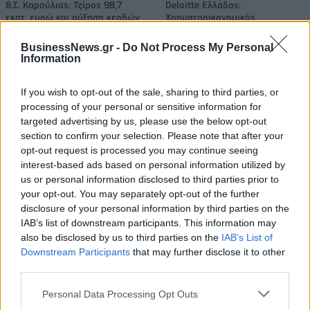
Β.Σ. Καρούλιας: Τζίρος 98,7
Deloitte Ελλάδος:
εκατ. ευρώ και αύξηση κερδών
Χρηματοοικονομικός
57% - Τα νέα στοιχήματα σε
σύμβουλος της ΔΕΗ για την
low & non alcohol
είσοδο στην πολωνική αγορά
BusinessNews.gr -
Do Not Process My Personal
ενέργειας
Information
If you wish to opt-out of the sale, sharing to third parties, or
processing of your personal or sensitive information for
Η Chery επενδύει 75 εκατ. δολάρια στην KG Mobility
targeted advertising by us, please use the below opt-out
section to confirm your selection. Please note that after your
opt-out request is processed you may continue seeing
Το FIAT 500 Hybrid τώρα από
Ατρόμητος και Novibet
interest-based ads based on personal information utilized by
18.990 ευρώ
συνεχίζουν μαζί: Ανανέωση της
us or personal information disclosed to third parties prior to
συνεργασίας τους μέχρι το
your opt-out. You may separately opt-out of the further
2028
disclosure of your personal information by third parties on the
IAB’s list of downstream participants. This information may
also be disclosed by us to third parties on the
IAB’s List of
18η συνεχόμενη χρονιά για τον ΟΤΕ στη διεθνή σειρά δεικτών
Downstream Participants
that may further disclose it to other
FTSE4Good
third parties.
Personal Data Processing Opt Outs