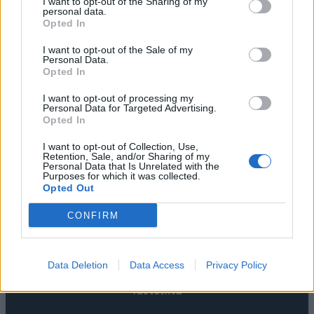
I want to opt-out of the Sharing of my
personal data.
Opted In
I want to opt-out of the Sale of my
Personal Data.
Opted In
I want to opt-out of processing my
Personal Data for Targeted Advertising.
Opted In
I want to opt-out of Collection, Use,
Retention, Sale, and/or Sharing of my
Personal Data that Is Unrelated with the
Purposes for which it was collected.
Opted Out
CONFIRM
Η Εταιρεία
Data Deletion
Data Access
Privacy Policy
Ταυτότητα