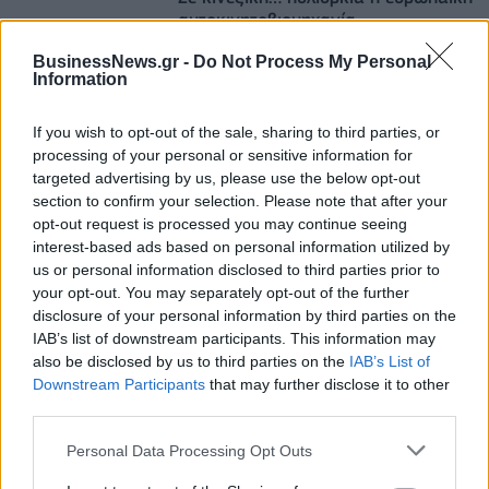
αυτοκινητοβιομηχανία
06/08/2026 - 05:00
BusinessNews.gr -
Do Not Process My Personal
Information
csrnews.gr
Alpha Bank: Για πρώτη φορά το
If you wish to opt-out of the sale, sharing to third parties, or
Αρχαίο Θέατρο Επιδαύρου άνοιξε τις
processing of your personal or sensitive information for
πύλες του σε όλους
targeted advertising by us, please use the below opt-out
section to confirm your selection. Please note that after your
05/08/2026 - 10:12
opt-out request is processed you may continue seeing
interest-based ads based on personal information utilized by
esteticamagazine.gr
us or personal information disclosed to third parties prior to
“Kokoon Loutraki Coast”
your opt-out. You may separately opt-out of the further
disclosure of your personal information by third parties on the
28/07/2026 - 12:07
IAB’s list of downstream participants. This information may
also be disclosed by us to third parties on the
IAB’s List of
esteticamagazine.gr
Downstream Participants
that may further disclose it to other
Aveda I One for All Leave in Elixir
third parties.
22/07/2026 - 13:20
Personal Data Processing Opt Outs