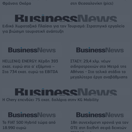
Φράνσις Οκόρο
στη Θεσσαλονίκη (pics)
Ειδικό Χωροταξικό Πλαίσιο για τον Τουρισμό: Στρατηγικό εργαλείο
για βιώσιμη τουριστική ανάπτυξη
HELLENiQ ENERGY: Κέρδη 393
ΣΤΑΣΥ: 29,4 χλμ. νέων
εκατ. ευρώ στο α' εξάμηνο –
σιδηροτροχιών στο Μετρό της
Στα 734 εκατ. ευρώ τα EBITDA
Αθήνας - Στο τελικό στάδιο το
μεγαλύτερο έργο αναβάθμισης
Η Chery επενδύει 75 εκατ. δολάρια στην KG Mobility
Το FIAT 500 Hybrid τώρα από
18η συνεχόμενη χρονιά για τον
18.990 ευρώ
ΟΤΕ στη διεθνή σειρά δεικτών