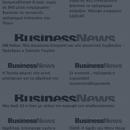
ευρώ σε 451 επιχειρήσεις
Χρηματοδότηση 8 εκατ. ευρώ
ξεκίνησε το πρόγραμμα
σε 843 μέσα ενημέρωσης-
στήριξης- Κάλυψη εισφορών
Ξεκίνησε το πενταετές
ΕΔΟΕΑΠ
πρόγραμμα ενίσχυσης του
Τύπου
IAB Hellas: Νέα Διοικούσα Επιτροπή και νέο Διοικητικό Συμβούλιο -
Πρόεδρος ο Γαληνός Γιαγλής
Η Toyota φέρνει νέα γενιά
Σε κινεζική… πολιορκία η
μπαταριών για τα υβριδικά της
ευρωπαϊκή
αυτοκινητοβιομηχανία
Νέο Audi A2 e-tron με στόχο την κορυφή της αποδοτικότητας
Καρδίτσα: Επέστρεψε υγιής ο
ΠΑΟΚ: Η άφιξη του Μπεν Μουρ