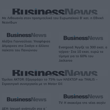
Με Λιθουανία στον προημιτελικό του Ευρωπαϊκού Β' κατ. η Εθνική
Νεανίδων
Αλέξης Γιαννούλιας: Υποψήφιος
Δήμαρχος στο Σικάγο ο άλλοτε
Evergood: Άγγιξε τα 300 εκατ. ο
παίκτης του Πανιώνιου
τζίρος- Στα 10 εκατ. ευρώ το
τίμημα για το 60% του
Jackaroo
Όμιλος AKTOR: Εξαγοράζει το 75% των ΗΛΕΚΤΩΡ και THALIS –
Στρατηγική συνεργασία με τη Motor Oil
TV: Η σκακιέρα της νέας σεζόν
ΔΕΗ: Ισχυρή ανάπτυξη στο α΄