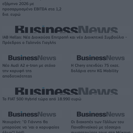
εξάμηνο 2026 με
προσαρμοσμένο EBITDA στα 1,2
δισ. ευρώ
IAB Hellas: Νέα Διοικούσα Επιτροπή και νέο Διοικητικό Συμβούλιο -
Πρόεδρος ο Γαληνός Γιαγλής
Νέο Audi A2 e-tron με στόχο
Η Chery επενδύει 75 εκατ.
την κορυφή της
δολάρια στην KG Mobility
αποδοτικότητας
Το FIAT 500 Hybrid τώρα από 18.990 ευρώ
Ντουράντ: "Ο Γιάννης θα
Οι διακοπές των Γάλλων του
μπορούσε να 'ναι ο κορυφαίος
Παναθηναϊκού με τέσσερις
όλων"! (vid)
συμπατριώτες τους στη Μύκονο