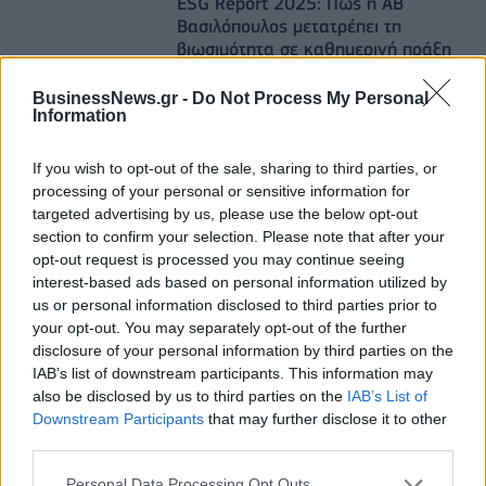
ESG Report 2025: Πώς η ΑΒ
Βασιλόπουλος μετατρέπει τη
βιωσιμότητα σε καθημερινή πράξη
04/08/2026 - 12:52
BusinessNews.gr -
Do Not Process My Personal
Information
fleetnews.gr
Η Chery επενδύει 75 εκατ. δολάρια
If you wish to opt-out of the sale, sharing to third parties, or
στην KG Mobility
processing of your personal or sensitive information for
04/08/2026 - 09:24
targeted advertising by us, please use the below opt-out
section to confirm your selection. Please note that after your
opt-out request is processed you may continue seeing
esteticamagazine.gr
interest-based ads based on personal information utilized by
“Kokoon Loutraki Coast”
us or personal information disclosed to third parties prior to
28/07/2026 - 12:07
your opt-out. You may separately opt-out of the further
disclosure of your personal information by third parties on the
IAB’s list of downstream participants. This information may
esteticamagazine.gr
also be disclosed by us to third parties on the
IAB’s List of
Aveda I One for All Leave in Elixir
Downstream Participants
that may further disclose it to other
22/07/2026 - 13:20
third parties.
Personal Data Processing Opt Outs