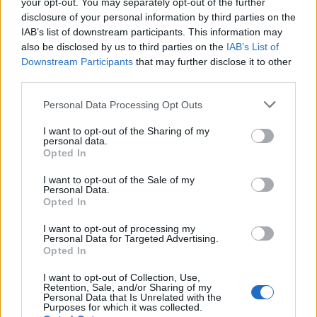
your opt-out. You may separately opt-out of the further
disclosure of your personal information by third parties on the
Χρηματοδότηση 8 εκατ. ευρώ
Metlen: Ρεκόρ EBITDA στο α'
IAB’s list of downstream participants. This information may
σε 843 μέσα ενημέρωσης-
εξάμηνο, στα 550 εκατ. ευρώ –
also be disclosed by us to third parties on the
IAB’s List of
Ξεκίνησε το πενταετές
Καθαρά κέρδη 313 εκατ. ευρώ
Downstream Participants
that may further disclose it to other
πρόγραμμα ενίσχυσης του
third parties.
Τύπου
Personal Data Processing Opt Outs
I want to opt-out of the Sharing of my
Η Chery επενδύει 75 εκατ. δολάρια στην KG Mobility
personal data.
Opted In
I want to opt-out of the Sale of my
Personal Data.
Το FIAT 500 Hybrid τώρα από
Ατρόμητος και Novibet
Opted In
18.990 ευρώ
συνεχίζουν μαζί: Ανανέωση της
συνεργασίας τους μέχρι το
I want to opt-out of processing my
2028
Personal Data for Targeted Advertising.
Opted In
I want to opt-out of Collection, Use,
18η συνεχόμενη χρονιά για τον ΟΤΕ στη διεθνή σειρά δεικτών
Retention, Sale, and/or Sharing of my
FTSE4Good
Personal Data that Is Unrelated with the
Purposes for which it was collected.