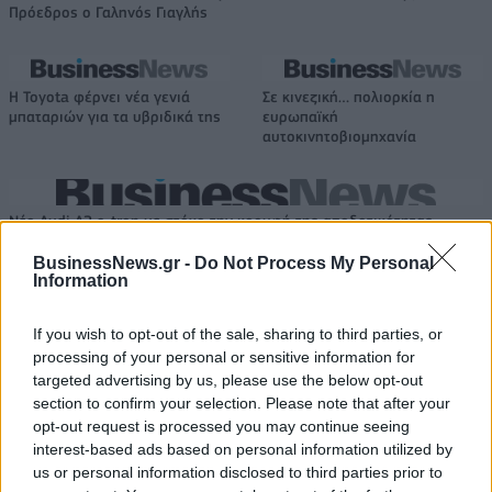
Πρόεδρος ο Γαληνός Γιαγλής
Η Toyota φέρνει νέα γενιά
Σε κινεζική… πολιορκία η
μπαταριών για τα υβριδικά της
ευρωπαϊκή
αυτοκινητοβιομηχανία
Νέο Audi A2 e-tron με στόχο την κορυφή της αποδοτικότητας
BusinessNews.gr -
Do Not Process My Personal
Information
Ευρωπαϊκό Κορασίδων: Άνετη
Γιαννακόπουλος: «Όταν σου
νίκη της Ελλάδας στην
ρίχνουν μια πέτρα, τους
If you wish to opt-out of the sale, sharing to third parties, or
πρεμιέρα, 78-36 την Ιρλανδία
καταστρέφεις» (vid)
processing of your personal or sensitive information for
targeted advertising by us, please use the below opt-out
section to confirm your selection. Please note that after your
opt-out request is processed you may continue seeing
ΕΛΣΤΑΤ: Στο 3,4% υποχώρησε ο πληθωρισμός τον Ιούλιο
interest-based ads based on personal information utilized by
us or personal information disclosed to third parties prior to