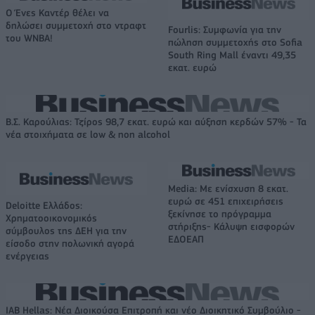
Ο Ένες Καντέρ θέλει να
δηλώσει συμμετοχή στο ντραφτ
Fourlis: Συμφωνία για την
του WNBA!
πώληση συμμετοχής στο Sofia
South Ring Mall έναντι 49,35
εκατ. ευρώ
Β.Σ. Καρούλιας: Τζίρος 98,7 εκατ. ευρώ και αύξηση κερδών 57% - Τα
νέα στοιχήματα σε low & non alcohol
Media: Με ενίσχυση 8 εκατ.
ευρώ σε 451 επιχειρήσεις
Deloitte Ελλάδος:
ξεκίνησε το πρόγραμμα
Χρηματοοικονομικός
στήριξης- Κάλυψη εισφορών
σύμβουλος της ΔΕΗ για την
ΕΔΟΕΑΠ
είσοδο στην πολωνική αγορά
ενέργειας
IAB Hellas: Νέα Διοικούσα Επιτροπή και νέο Διοικητικό Συμβούλιο -