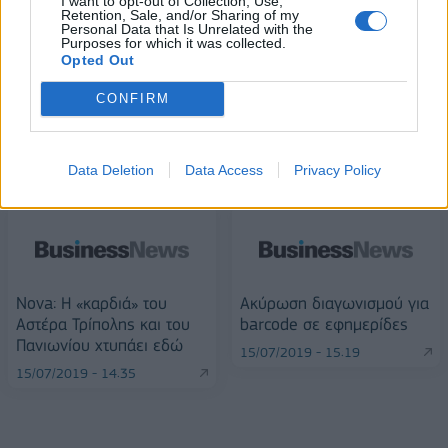
I want to opt-out of Collection, Use,
Retention, Sale, and/or Sharing of my
Alpha Bank: Για πρώτη φορά το Αρχαίο Θέατρο Επιδαύρου άνοιξε τις
Personal Data that Is Unrelated with the
πύλες του σε όλους
Purposes for which it was collected.
Opted Out
CONFIRM
ΠΕΡΙΣΣΌΤΕΡΑ ΣΕ ΑΥΤΉ ΤΗΝ ΚΑΤΗΓΟΡΊΑ
Data Deletion
Data Access
Privacy Policy
Nova: Η «καρδιά» του
Ακύρωση διαγωνισμού για
Αστέρα Τρίπολης και του
barcode σε εφημερίδες
Πανιωνίου χτυπάει εδώ
15/07/2019 - 15:19
15/07/2019 - 14:35