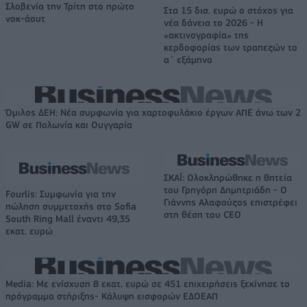
Σλοβενία την Τρίτη στο πρώτο
Στα 15 δισ. ευρώ ο στόχος για
νοκ-άουτ
νέα δάνεια το 2026 - Η
«ακτινογραφία» της
κερδοφορίας των τραπεζών το
α΄ εξάμηνο
Όμιλος ΔΕΗ: Νέα συμφωνία για χαρτοφυλάκιο έργων ΑΠΕ άνω των 2
GW σε Πολωνία και Ουγγαρία
ΣΚΑΪ: Ολοκληρώθηκε η θητεία
του Γρηγόρη Δημητριάδη - Ο
Fourlis: Συμφωνία για την
Γιάννης Αλαφούζος επιστρέφει
πώληση συμμετοχής στο Sofia
στη θέση του CEO
South Ring Mall έναντι 49,35
εκατ. ευρώ
Media: Με ενίσχυση 8 εκατ. ευρώ σε 451 επιχειρήσεις ξεκίνησε το
πρόγραμμα στήριξης- Κάλυψη εισφορών ΕΔΟΕΑΠ