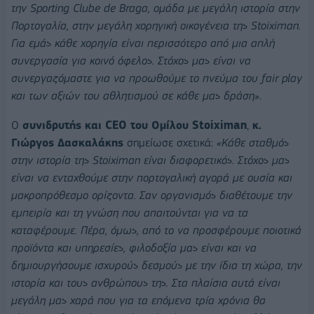
την Sporting Clube de Brag
a
, ομάδα με μεγάλη ιστορία στην
Πορτογαλία, στην μεγάλη χορηγική οικογένεια της
Stoiximan
.
Για εμάς κάθε χορηγία είναι περισσότερο από μια απλή
συνεργασία για κοινό όφελος. Στόχος μας είναι να
συνεργαζόμαστε για να προωθούμε το πνεύμα του fair play
και των αξιών του αθλητισμού σε κάθε μας δράση»
.
Ο
συνιδρυτής και CEO του Ομίλου Stoiximan
,
κ.
Γιώργος Δασκαλάκης
σημείωσε σχετικά:
«Κάθε σταθμός
στην ιστορία της Stoiximan είναι διαφορετικός. Στόχος μας
είναι να ενταχθούμε στην πορτογαλική αγορά με ουσία και
μακροπρόθεσμο ορίζοντα. Σαν οργανισμός διαθέτουμε την
εμπειρία και τη γνώση που απαιτούνται για να τα
καταφέρουμε. Πέρα, όμως, από το να προσφέρουμε ποιοτικά
προϊόντα και υπηρεσίες, φιλοδοξία μας είναι και να
δημιουργήσουμε ισχυρούς δεσμούς με την ίδια τη χώρα, την
ιστορία και τους ανθρώπους της. Στα πλαίσια αυτά είναι
μεγάλη μας χαρά που για τα επόμενα τρία χρόνια θα