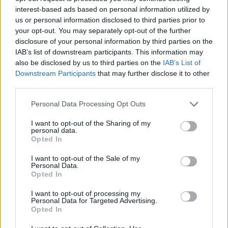
interest-based ads based on personal information utilized by
Ελληνική Αναπτυξιακή Τράπεζα:
Υπ. Μεταφορών: Οριστική λύση
us or personal information disclosed to third parties prior to
Με «προίκα» 2 δισ. ευρώ
στο ζήτημα των πινακίδων
your opt-out. You may separately opt-out of the further
ανοίγει δρόμο για δάνεια έως 5
κυκλοφορίας - Τέλος στις
disclosure of your personal information by third parties on the
δισ. σε μικρομεσαίες
χρονοβόρες διαδικασίες
IAB’s list of downstream participants. This information may
also be disclosed by us to third parties on the
IAB’s List of
Downstream Participants
that may further disclose it to other
third parties.
Η Chery επενδύει 75 εκατ. δολάρια στην KG Mobility
Personal Data Processing Opt Outs
I want to opt-out of the Sharing of my
Το FIAT 500 Hybrid τώρα από
Ατρόμητος και Novibet
personal data.
18.990 ευρώ
συνεχίζουν μαζί: Ανανέωση της
Opted In
συνεργασίας τους μέχρι το
2028
I want to opt-out of the Sale of my
Personal Data.
Opted In
18η συνεχόμενη χρονιά για τον ΟΤΕ στη διεθνή σειρά δεικτών
I want to opt-out of processing my
FTSE4Good
Personal Data for Targeted Advertising.
Opted In