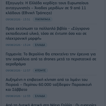
Εξαγωγές: Η Ελλάδα κερδίζει τους Ευρωπαίους
ανταγωνιστές – Άνοδος μεριδίων σε 9 από 11
κλάδους (Εθνική Τράπεζα)
09/08/2026 - 13:51
ΟΙΚΟΝΟΜΙΑ
Προς εκτύπωση το πολλαπλό βιβλίο - «Σύγχρονο
εκπαιδευτικό υλικό, τόσο σε έντυπη όσο και σε
ηλεκτρονική μορφή»
09/08/2026 - 13:24
ΕΛΛΑΔΑ
Γερμανία: Το Βερολίνο θα επεκτείνει την έρευνα για
την ασφάλεια από τα drones μετά το περιστατικό σε
αεροδρόμιο
09/08/2026 - 12:57
ΚΟΣΜΟΣ
Αυξημένη η επιβατική κίνηση από το λιμάνι του
Πειραιά – Περίπου 60.000 ταξίδεψαν Παρασκευή
και Σάββατο
09/08/2026 - 12:33
ΕΛΛΑΔΑ
Από τη Δυτική Αττική στη Νότια Γαλλία : Οι εμπειρίες