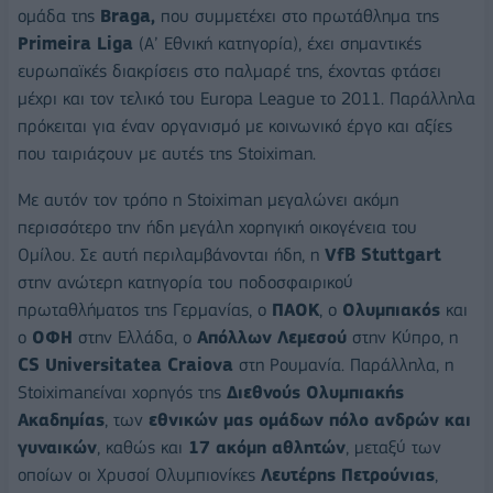
ομάδα της
Βraga,
που συμμετέχει στο πρωτάθλημα της
Primeira Liga
(Α’ Εθνική κατηγορία), έχει σημαντικές
ευρωπαϊκές διακρίσεις στο παλμαρέ της, έχοντας φτάσει
μέχρι και τον τελικό του Europa League το 2011. Παράλληλα
πρόκειται για έναν oργανισμό με κοινωνικό έργο και αξίες
που ταιριάζουν με αυτές της Stoiximan.
Με αυτόν τον τρόπο η Stoiximan μεγαλώνει ακόμη
περισσότερο την ήδη μεγάλη χορηγική οικογένεια του
Ομίλου. Σε αυτή περιλαμβάνονται ήδη, η
VfB Stuttgart
στην ανώτερη κατηγορία του ποδοσφαιρικού
πρωταθλήματος της Γερμανίας, ο
ΠΑΟΚ
, ο
Ολυμπιακός
και
ο
ΟΦΗ
στην Ελλάδα, ο
Απόλλων Λεμεσού
στην Κύπρο, η
CS Universitatea Craiova
στη Ρουμανία. Παράλληλα, η
Stoiximanείναι χορηγός της
Διεθνούς Ολυμπιακής
Ακαδημίας
, των
εθνικών
μας ομάδων πόλο ανδρών και
γυναικών
, καθώς και
17 ακόμη αθλητών
, μεταξύ των
οποίων οι Χρυσοί Ολυμπιονίκες
Λευτέρης Πετρούνιας
,