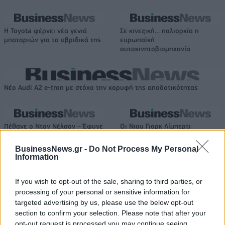
Η Toyota φέρνει νέα γενιά
Σε κινεζική… πολιορκία η
μπαταριών για τα υβριδικά της
ευρωπαϊκή
αυτοκινητοβιομηχανία
Νέο Audi A2 e-tron με στόχο την κορυφή της αποδοτικότητας
Πέθανε ο Ντον Νέλσον – Έφυγε
Οι Νιου Γιορκ Λίμπερτι
από τη ζωή στα 86 του ο
διέλυσαν με 111-71 τους Λας
θρύλος του NBA
Βέγκας Έισις! (vids)
BusinessNews.gr -
Do Not Process My Personal
Information
If you wish to opt-out of the sale, sharing to third parties, or
Χρηματιστήριο Αθηνών: Εβδομαδιαία άνοδος 1,76%, κέρδη 23,31%
processing of your personal or sensitive information for
από τις αρχές του έτους
targeted advertising by us, please use the below opt-out
section to confirm your selection. Please note that after your
opt-out request is processed you may continue seeing