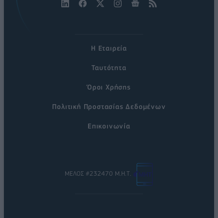
Η Εταιρεία
Ταυτότητα
Όροι Χρήσης
Πολιτική Προστασίας Δεδομένων
Επικοινωνία
ΜΕΛΟΣ #232470 Μ.Η.Τ.