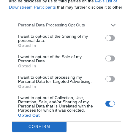
also be disclosed by us to third parties on the
IAB’s List of
Downstream Participants
that may further disclose it to other
third parties.
Personal Data Processing Opt Outs
ΡΟΗ ΕΙΔΗΣΕΩΝ
I want to opt-out of the Sharing of my
personal data.
Opted In
ΥΠΑΑΤ: Επιπλέον 12,5 εκατ. ευρώ στις Περιφέρειες
I want to opt-out of the Sale of my
για την ενίσχυση της βιοασφάλειας
Personal Data.
07/08/2026 - 17:02
ΟΙΚΟΝΟΜΙΑ
Opted In
Deloitte Ελλάδος: Χρηματοοικονομικός σύμβουλος
I want to opt-out of processing my
Personal Data for Targeted Advertising.
της ΔΕΗ για την είσοδο στην πολωνική αγορά
Opted In
ενέργειας
I want to opt-out of Collection, Use,
07/08/2026 - 16:38
ΕΠΙΧΕΙΡΗΣΕΙΣ
Retention, Sale, and/or Sharing of my
Personal Data that Is Unrelated with the
Στρατηγική επένδυση του EFA GROUP στη Fractal
Purposes for which it was collected.
για την ανάπτυξη προηγμένων αμυντικών
Opted Out
τεχνολογιών
CONFIRM
07/08/2026 - 16:11
ΕΠΙΧΕΙΡΗΣΕΙΣ