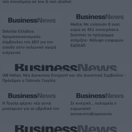
νέα στοιχήματα σε low & non alcohol
Media: Με ενίσχυση 8 εκατ.
ευρώ σε 451 επιχειρήσεις
Deloitte Ελλάδος:
ξεκίνησε το πρόγραμμα
Χρηματοοικονομικός
στήριξης- Κάλυψη εισφορών
σύμβουλος της ΔΕΗ για την
ΕΔΟΕΑΠ
είσοδο στην πολωνική αγορά
ενέργειας
IAB Hellas: Νέα Διοικούσα Επιτροπή και νέο Διοικητικό Συμβούλιο -
Πρόεδρος ο Γαληνός Γιαγλής
Η Toyota φέρνει νέα γενιά
Σε κινεζική… πολιορκία η
μπαταριών για τα υβριδικά της
ευρωπαϊκή
αυτοκινητοβιομηχανία