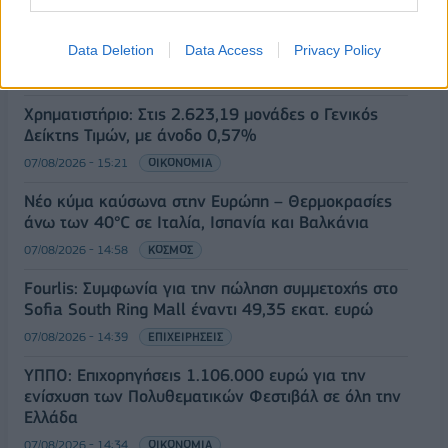
Συνάλλαγμα: Το ευρώ ενισχύεται 0,08%, στα
1,1534 δολάρια
Data Deletion
Data Access
Privacy Policy
07/08/2026 - 15:45
ΟΙΚΟΝΟΜΙΑ
Χρηματιστήριο: Στις 2.623,19 μονάδες ο Γενικός
Δείκτης Τιμών, με άνοδο 0,57%
07/08/2026 - 15:21
ΟΙΚΟΝΟΜΙΑ
Νέο κύμα καύσωνα στην Ευρώπη – Θερμοκρασίες
άνω των 40°C σε Ιταλία, Ισπανία και Βαλκάνια
07/08/2026 - 14:58
ΚΟΣΜΟΣ
Fourlis: Συμφωνία για την πώληση συμμετοχής στο
Sofia South Ring Mall έναντι 49,35 εκατ. ευρώ
07/08/2026 - 14:39
ΕΠΙΧΕΙΡΗΣΕΙΣ
ΥΠΠΟ: Επιχορηγήσεις 1.106.000 ευρώ για την
ενίσχυση των Πολυθεματικών Φεστιβάλ σε όλη την
Ελλάδα
07/08/2026 - 14:34
ΟΙΚΟΝΟΜΙΑ