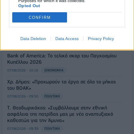
Purposes for which it was collected.
ανάπτυξη
Opted Out
07/08/2026 - 10:43
ΠΟΛΙΤΙΚΗ
CONFIRM
ΣΤΑΣΥ: 29,4 χλμ. νέων σιδηροτροχιών στο Μετρό
της Αθήνας - Στο τελικό στάδιο το μεγαλύτερο έργο
αναβάθμισης
Data Deletion
Data Access
Privacy Policy
07/08/2026 - 10:28
ΕΠΙΧΕΙΡΗΣΕΙΣ
Bank of America: Το τελικό σκορ του Παγκοσμίου
Κυπέλλου 2026
07/08/2026 - 10:16
ΟΙΚΟΝΟΜΙΑ
Χρ. Δήμας: «Προχωρούν τα έργα σε όλο το μήκος
του ΒΟΑΚ»
07/08/2026 - 09:50
ΠΟΛΙΤΙΚΗ
Τ. Θεοδωρικάκος: «Συμβάλλουμε στην εθνική
ασφάλεια της πατρίδας μας με νέο αναπτυξιακό
καθεστώς για την Άμυνα»
07/08/2026 - 09:39
ΠΟΛΙΤΙΚΗ