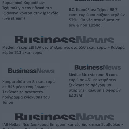
Ευρωπαϊκό Κορασίδων:
Τζάμπολ για την Εθνική στα
Β.Σ. Καρούλιας: Τζίρος 98,7
Ιωάννινα κόντρα στην Ιρλανδία
εκατ. ευρώ και αύξηση κερδών
(live stream)
57% - Τα νέα στοιχήματα σε
low & non alcohol
Metlen: Ρεκόρ EBITDA στο α' εξάμηνο, στα 550 εκατ. ευρώ – Καθαρά
κέρδη 313 εκατ. ευρώ
Media: Με ενίσχυση 8 εκατ.
ευρώ σε 451 επιχειρήσεις
Χρηματοδότηση 8 εκατ. ευρώ
ξεκίνησε το πρόγραμμα
σε 843 μέσα ενημέρωσης-
στήριξης- Κάλυψη εισφορών
Ξεκίνησε το πενταετές
ΕΔΟΕΑΠ
πρόγραμμα ενίσχυσης του
Τύπου
IAB Hellas: Νέα Διοικούσα Επιτροπή και νέο Διοικητικό Συμβούλιο -