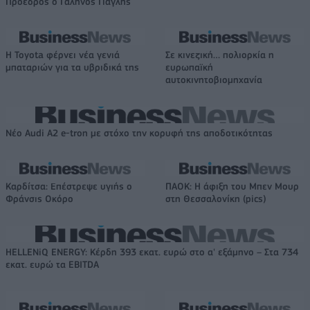
Πρόεδρος ο Γαληνός Γιαγλής
Η Toyota φέρνει νέα γενιά
Σε κινεζική… πολιορκία η
μπαταριών για τα υβριδικά της
ευρωπαϊκή
αυτοκινητοβιομηχανία
Νέο Audi A2 e-tron με στόχο την κορυφή της αποδοτικότητας
Καρδίτσα: Επέστρεψε υγιής ο
ΠΑΟΚ: Η άφιξη του Μπεν Μουρ
Φράνσις Οκόρο
στη Θεσσαλονίκη (pics)
HELLENiQ ENERGY: Κέρδη 393 εκατ. ευρώ στο α' εξάμηνο – Στα 734
εκατ. ευρώ τα EBITDA