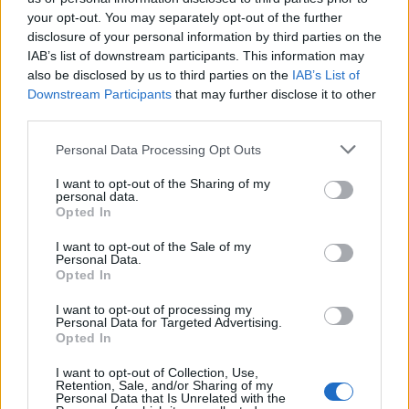
your opt-out. You may separately opt-out of the further
disclosure of your personal information by third parties on the
IAB’s list of downstream participants. This information may
also be disclosed by us to third parties on the
IAB’s List of
Downstream Participants
that may further disclose it to other
third parties.
Personal Data Processing Opt Outs
I want to opt-out of the Sharing of my
personal data.
Opted In
ΡΟΗ ΕΙΔΗΣΕΩΝ
I want to opt-out of the Sale of my
Personal Data.
Opted In
Έρευνα ΕΟΤ: Η Ελλάδα στις κορυφαίες επιλογές
I want to opt-out of processing my
των Ευρωπαίων ταξιδιωτών
Personal Data for Targeted Advertising.
Opted In
07/08/2026 - 10:56
ΤΟΥΡΙΣΜΟΣ
I want to opt-out of Collection, Use,
Ειδικό Χωροταξικό Πλαίσιο για τον Τουρισμό:
Retention, Sale, and/or Sharing of my
Personal Data that Is Unrelated with the
Στρατηγικό εργαλείο για βιώσιμη τουριστική