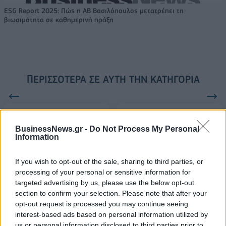
ESG Report 2025: Πώς η ΑΒ Βασιλόπουλος μετατρέπει τη
βιωσιμότητα σε καθημερινή πράξη
ΠΕΡΙΣΣΌΤΕΡΑ ΣΕ ΑΥΤΉ ΤΗΝ ΚΑΤΗΓΟΡΊΑ
BusinessNews.gr -
Do Not Process My Personal
Information
Metron Logistics:
If you wish to opt-out of the sale, sharing to third parties, or
Συμφωνία με την ΟΙΚΙΑ-
Ελληνική Εταιρία Logistics:
processing of your personal or sensitive information for
EUROSOFA
Προτείνει τη σύσταση
targeted advertising by us, please use the below opt-out
Υφυπουργείου
22/09/2015 - 03:00
section to confirm your selection. Please note that after your
Εφοδιαστικής Αλυσίδας
opt-out request is processed you may continue seeing
10/09/2015 - 03:00
interest-based ads based on personal information utilized by
us or personal information disclosed to third parties prior to