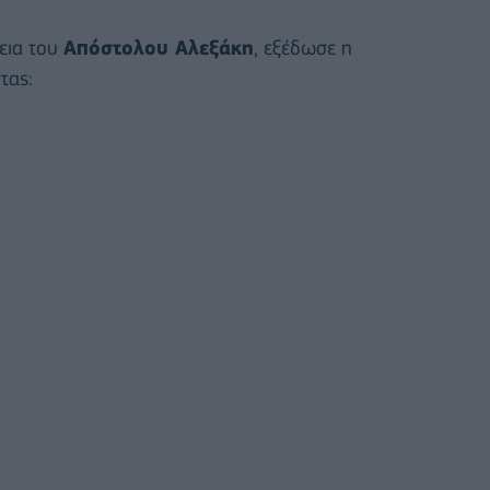
εια του
Απόστολου Αλεξάκη
, εξέδωσε η
τας: