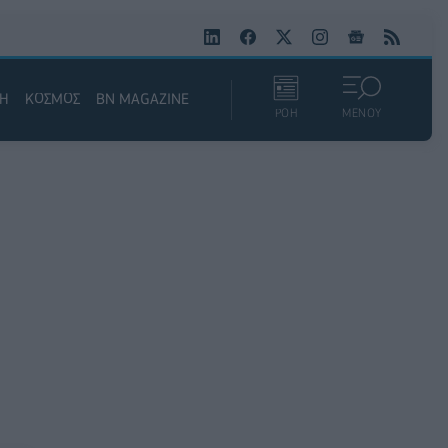
ΚΗ
ΚΟΣΜΟΣ
BN MAGAZINE
ΡΟΗ
ΜΕΝΟΥ