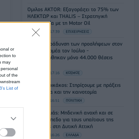
Όμιλος AKTOR: Εξαγοράζει το 75% των
ΗΛΕΚΤΩΡ και THALIS – Στρατηγική
συνεργασία με τη Motor Oil
05/08/2026 - 17:39
ΕΠΙΧΕΙΡΗΣΕΙΣ
ΗΠΑ: Επιβράδυνση των προσλήψεων στον
sonal or
ιδιωτικό τομέα τον Ιούλιο -
ection to
Δημιουργήθηκαν μόνο 44.000 θέσεις
ou may
εργασίας
 personal
05/08/2026 - 17:16
ΚΟΣΜΟΣ
out of the
 downstream
Τ. Θεοδωρικάκος: Στηρίζουμε με πράξεις
B’s List of
την έρευνα και την καινοτομία
05/08/2026 - 16:51
ΠΟΛΙΤΙΚΗ
Ν. Χαρδαλιάς: Μηδενική ανοχή και σε
νομικό επίπεδο για τους υπαίτιους της
πυρκαγιάς στη Δυτική Αττική
05/08/2026 - 16:26
ΕΛΛΑΔΑ