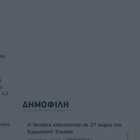
οτε
νο
 1,2
ΔΗΜΟΦΙΛΗ
ούλιο
Η Vendora επεκτείνεται σε 27 χώρες της
Ευρωπαϊκή 'Ενωσης