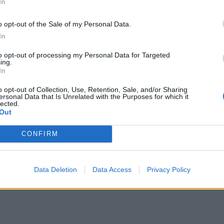
In
υ στον ΣΥΝΚΑ.
o opt-out of the Sale of my Personal Data.
In
to opt-out of processing my Personal Data for Targeted
ing.
In
o opt-out of Collection, Use, Retention, Sale, and/or Sharing
ersonal Data that Is Unrelated with the Purposes for which it
lected.
Out
CONFIRM
Data Deletion
Data Access
Privacy Policy