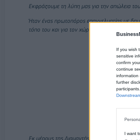
Εκφράζουμε τη λύπη μας για την απώλεια το
Ήταν ένας πρωτοπόρος επαγγελματίας με δημ
τόπο του και για τον χώρο στον οποίο δραστη
Business
If you wish 
sensitive in
confirm you
continue se
information 
further disc
participants
Downstream 
Persona
I want t
Εκ μέρους της Διαμαντής Μασούτης Α.Ε. απε