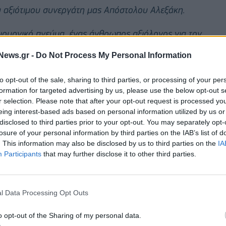
υ αξιότιμου συνεργάτη μας Απόστολου Αλεξάκη.
ιουργικό πνεύμα, ένας άνθρωπος αξιόλογος για τον
ριοποιούνταν.
News.gr -
Do Not Process My Personal Information
to opt-out of the sale, sharing to third parties, or processing of your per
formation for targeted advertising by us, please use the below opt-out s
r selection. Please note that after your opt-out request is processed y
eing interest-based ads based on personal information utilized by us or
disclosed to third parties prior to your opt-out. You may separately opt-
losure of your personal information by third parties on the IAB’s list of
. This information may also be disclosed by us to third parties on the
IA
Participants
that may further disclose it to other third parties.
l Data Processing Opt Outs
o opt-out of the Sharing of my personal data.
υθύνω ειλικρινή συλλυπητήρια και συμπαράσταση