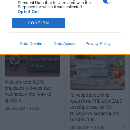
Personal Data that Is Unrelated with the
Purposes for which it was collected.
Opted Out
CONFIRM
ΠΕΡΙΣΣΌΤΕΡΑ ΣΕ ΑΥΤΉ ΤΗΝ ΚΑΤΗΓΟΡΊΑ
Data Deletion
Data Access
Privacy Policy
Μείωση κατά 6,3%
σημείωσε ο όγκος των
πωλήσεων στο λιανικό
Τα γεύματα υψηλής
εμπόριο
πρωτεΐνης THE LOWCALS
«σερβίρονται» σε 30
28/06/2024 - 13:03
επιλεγμένα καταστήματα
Σκλαβενίτης
28/06/2024 - 15:46