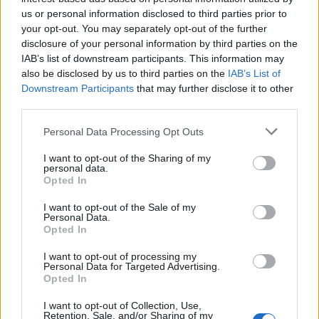
ο τζίρος στο α' εξάμηνο, στα 4,3
δισ. ευρώ ως το 2028 για την
us or personal information disclosed to third parties prior to
δισ. ευρώ – Στα 446 εκατ. ευρώ
Ενέργεια
your opt-out. You may separately opt-out of the further
τα EBITDA
disclosure of your personal information by third parties on the
IAB’s list of downstream participants. This information may
also be disclosed by us to third parties on the
IAB’s List of
Downstream Participants
that may further disclose it to other
Η συμφωνία Arval-Athlon αναδιαμορφώνει την αγορά leasing
third parties.
Personal Data Processing Opt Outs
VW: Η δύσκολη εξίσωση της
18η συνεχόμενη χρονιά για τον
αναδιάρθρωσης
ΟΤΕ στη διεθνή σειρά δεικτών
I want to opt-out of the Sharing of my
personal data.
FTSE4Good
Opted In
I want to opt-out of the Sale of my
Personal Data.
Alpha Bank: Για πρώτη φορά το Αρχαίο Θέατρο Επιδαύρου άνοιξε τις
Opted In
πύλες του σε όλους
I want to opt-out of processing my
Personal Data for Targeted Advertising.
Opted In
ESG Report 2025: Πώς η ΑΒ Βασιλόπουλος μετατρέπει τη
I want to opt-out of Collection, Use,
βιωσιμότητα σε καθημερινή πράξη
Retention, Sale, and/or Sharing of my