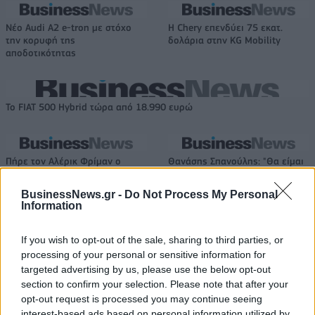
Νέο Audi A2 e-tron με στόχο
Η Chery επενδύει 75 εκατ.
την κορυφή της
δολάρια στην KG Mobility
αποδοτικότητας
Το FIAT 500 Hybrid τώρα από 18.990 ευρώ
Πήρε τον Αλέρικ Φρίμαν ο
Θανάσης Σπανούλης: "Θα είμαι
Βίκος Ιωαννίνων
χαρούμενος με ένα μετάλλιο"
BusinessNews.gr -
Do Not Process My Personal
Information
HELLENiQ ENERGY: Κέρδη 393 εκατ. ευρώ στο α' εξάμηνο – Στα 734
If you wish to opt-out of the sale, sharing to third parties, or
εκατ. ευρώ τα EBITDA
processing of your personal or sensitive information for
targeted advertising by us, please use the below opt-out
section to confirm your selection. Please note that after your
opt-out request is processed you may continue seeing
Viohalco: Αυξημένος κατά 14%
ΥΠΕΘΟΟ: Νέες επενδύσεις 1
interest-based ads based on personal information utilized by