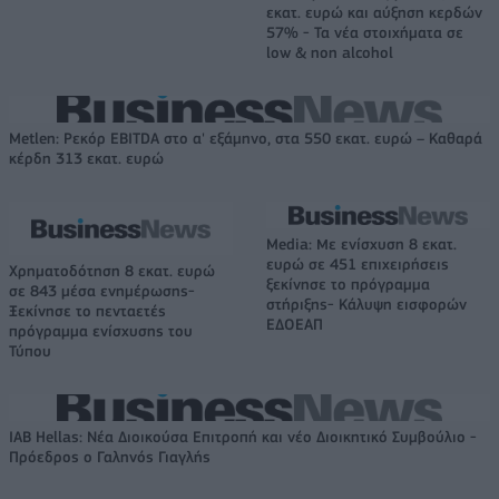
εκατ. ευρώ και αύξηση κερδών
57% - Τα νέα στοιχήματα σε
low & non alcohol
Metlen: Ρεκόρ EBITDA στο α' εξάμηνο, στα 550 εκατ. ευρώ – Καθαρά
κέρδη 313 εκατ. ευρώ
Media: Με ενίσχυση 8 εκατ.
ευρώ σε 451 επιχειρήσεις
Χρηματοδότηση 8 εκατ. ευρώ
ξεκίνησε το πρόγραμμα
σε 843 μέσα ενημέρωσης-
στήριξης- Κάλυψη εισφορών
Ξεκίνησε το πενταετές
ΕΔΟΕΑΠ
πρόγραμμα ενίσχυσης του
Τύπου
IAB Hellas: Νέα Διοικούσα Επιτροπή και νέο Διοικητικό Συμβούλιο -
Πρόεδρος ο Γαληνός Γιαγλής