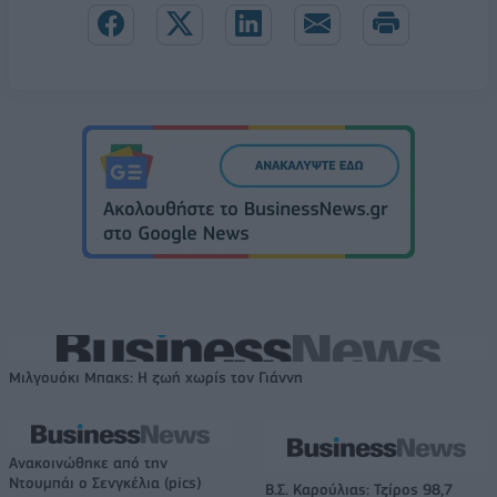
Μιλγουόκι Μπακς: Η ζωή χωρίς τον Γιάννη
Ανακοινώθηκε από την
Ντουμπάι ο Σενγκέλια (pics)
Β.Σ. Καρούλιας: Τζίρος 98,7