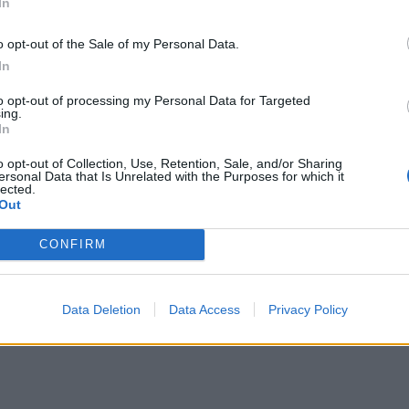
In
 στις Ηνωμένες Πολιτείες, δηλαδή σε περίπου 9.000
χωρά σε μειώσεις προσωπικού κοντά στο τέλος του
o opt-out of the Sale of my Personal Data.
τίζει τα σχέδια δαπανών για τη νέα οικονομική
In
to opt-out of processing my Personal Data for Targeted
ing.
In
 νοημοσύνης έχει ενισχύσει την ανάπτυξη της
ία μέχρι τον Απρίλιο αποτελούσε τον αποκλειστικό
o opt-out of Collection, Use, Retention, Sale, and/or Sharing
ersonal Data that Is Unrelated with the Purposes for which it
ο διαρκώς αυξανόμενο κόστος κατασκευής κέντρων
lected.
Out
 αυτών των υπηρεσιών ασκεί πιέσεις στις ταμειακές
ένεται να ανακοινώσει τα οικονομικά της
CONFIRM
ροβλέψει τον Απρίλιο ότι οι τριμηνιαίες πωλήσεις
Wall Street, αλλά ταυτόχρονα ανακοίνωσε επενδυτικό
Data Deletion
Data Access
Privacy Policy
2026, σημαντικά υψηλότερο από τις προβλέψεις των