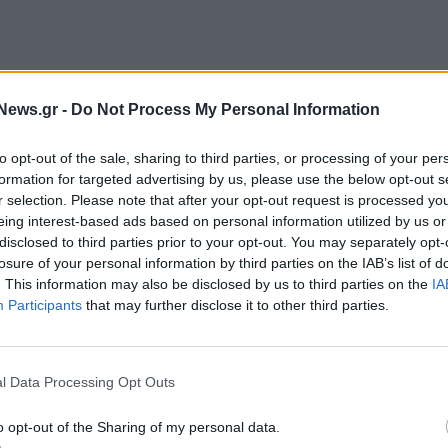
News.gr -
Do Not Process My Personal Information
to opt-out of the sale, sharing to third parties, or processing of your per
formation for targeted advertising by us, please use the below opt-out s
τεχνολογικών εταιρειών στην τεχνητή νοημοσύνη, οι
r selection. Please note that after your opt-out request is processed y
. δολάρια φέτος, ασκούν ολοένα μεγαλύτερη πίεση
eing interest-based ads based on personal information utilized by us or
disclosed to third parties prior to your opt-out. You may separately opt-
σεις αυτές αποδίδουν και να αντισταθμίσουν το
losure of your personal information by third parties on the IAB’s list of
ίας στις δραστηριότητές τους. Η Amazon και η
. This information may also be disclosed by us to third parties on the
IA
ες εργαζομένους μέσα στη χρονιά. Η Microsoft
Participants
that may further disclose it to other third parties.
πό μια δύσκολη περίοδο κατά την οποία η μετοχή της
νο του 2026, καταγράφοντας τη χειρότερη
l Data Processing Opt Outs
o opt-out of the Sharing of my personal data.
ίχε προσφέρει προγράμματα εθελουσίας αποχώρησης