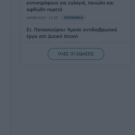
κτηνοτρόφους για ευλογιά, πανώλη και
αφθώδη πυρετό
06/08/2026 - 15:33
ΟΙΚΟΝΟΜΙΑ
Στ. Παπασταύρου: Άμεσα αντιδιαβρωτικά
έργα στη Δυτική Αττική
06/08/2026 - 15:17
ΠΟΛΙΤΙΚΗ
ΟΛΕΣ ΟΙ ΕΙΔΗΣΕΙΣ
Συνάλλαγμα: Το ευρώ υποχωρεί κατά
0,11%, στα 1,1541 δολάρια
06/08/2026 - 14:59
ΟΙΚΟΝΟΜΙΑ