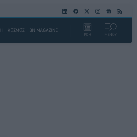
ΚΗ
ΚΟΣΜΟΣ
BN MAGAZINE
ΡΟΗ
ΜΕΝΟΥ