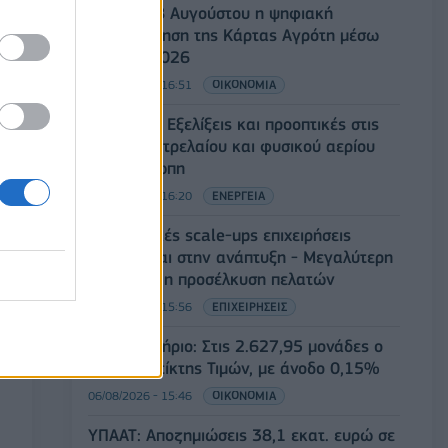
Από τις 28 Αυγούστου η ψηφιακή
ενεργοποίηση της Κάρτας Αγρότη μέσω
της ΕΑΕ 2026
06/08/2026 - 16:51
ΟΙΚΟΝΟΜΙΑ
Eurobank: Εξελίξεις και προοπτικές στις
αγορές πετρελαίου και φυσικού αερίου
στην Ευρώπη
06/08/2026 - 16:20
ΕΝΕΡΓΕΙΑ
Οι ελληνικές scale-ups επιχειρήσεις
στρέφονται στην ανάπτυξη - Μεγαλύτερη
πρόκληση η προσέλκυση πελατών
06/08/2026 - 15:56
ΕΠΙΧΕΙΡΗΣΕΙΣ
Χρηματιστήριο: Στις 2.627,95 μονάδες ο
Γενικός Δείκτης Τιμών, με άνοδο 0,15%
06/08/2026 - 15:46
ΟΙΚΟΝΟΜΙΑ
ΥΠΑΑΤ: Αποζημιώσεις 38,1 εκατ. ευρώ σε