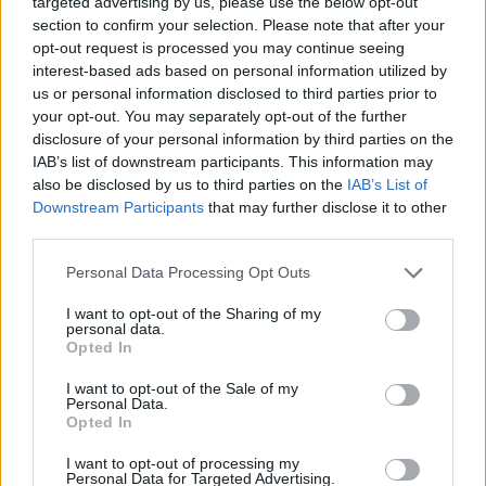
targeted advertising by us, please use the below opt-out
section to confirm your selection. Please note that after your
HELLENiQ ENERGY: Κέρδη 393 εκατ. ευρώ στο α' εξάμηνο – Στα 734
opt-out request is processed you may continue seeing
εκατ. ευρώ τα EBITDA
interest-based ads based on personal information utilized by
us or personal information disclosed to third parties prior to
your opt-out. You may separately opt-out of the further
disclosure of your personal information by third parties on the
IAB’s list of downstream participants. This information may
Viohalco: Αυξημένος κατά 14%
ΥΠΕΘΟΟ: Νέες επενδύσεις 1
also be disclosed by us to third parties on the
IAB’s List of
ο τζίρος στο α' εξάμηνο, στα 4,3
δισ. ευρώ ως το 2028 για την
Downstream Participants
that may further disclose it to other
δισ. ευρώ – Στα 446 εκατ. ευρώ
Ενέργεια
third parties.
τα EBITDA
Personal Data Processing Opt Outs
I want to opt-out of the Sharing of my
Η συμφωνία Arval-Athlon αναδιαμορφώνει την αγορά leasing
personal data.
Opted In
I want to opt-out of the Sale of my
VW: Η δύσκολη εξίσωση της
18η συνεχόμενη χρονιά για τον
Personal Data.
αναδιάρθρωσης
ΟΤΕ στη διεθνή σειρά δεικτών
Opted In
FTSE4Good
I want to opt-out of processing my
Personal Data for Targeted Advertising.