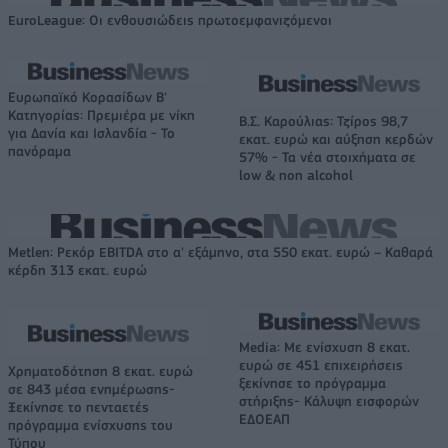
EuroLeague: Οι ενθουσιώδεις πρωτοεμφανιζόμενοι
Ευρωπαϊκό Κορασίδων Β'
Κατηγορίας: Πρεμιέρα με νίκη
Β.Σ. Καρούλιας: Τζίρος 98,7
για Δανία και Ισλανδία - Το
εκατ. ευρώ και αύξηση κερδών
πανόραμα
57% - Τα νέα στοιχήματα σε
low & non alcohol
Metlen: Ρεκόρ EBITDA στο α' εξάμηνο, στα 550 εκατ. ευρώ – Καθαρά
κέρδη 313 εκατ. ευρώ
Media: Με ενίσχυση 8 εκατ.
ευρώ σε 451 επιχειρήσεις
Χρηματοδότηση 8 εκατ. ευρώ
ξεκίνησε το πρόγραμμα
σε 843 μέσα ενημέρωσης-
στήριξης- Κάλυψη εισφορών
Ξεκίνησε το πενταετές
ΕΔΟΕΑΠ
πρόγραμμα ενίσχυσης του
Τύπου