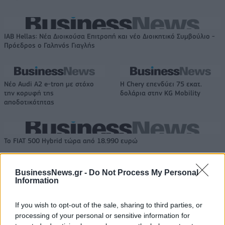
IAB Hellas: Νέα Διοικούσα Επιτροπή και νέο Διοικητικό Συμβούλιο -
Πρόεδρος ο Γαληνός Γιαγλής
Νέο Audi A2 e-tron με στόχο
Η Chery επενδύει 75 εκατ.
την κορυφή της
δολάρια στην KG Mobility
αποδοτικότητας
Το FIAT 500 Hybrid τώρα από 18.990 ευρώ
BusinessNews.gr -
Do Not Process My Personal
Ουκρανία: Με Μίχαϊλιουκ και
Πάρκερ: «Όνειρό μου να
Information
Λεν κόντρα στην Ελλάδα
κατακτήσω το ΝΒΑ Europe με τη
Βιλερμπάν» - Η διευκρινιστική
If you wish to opt-out of the sale, sharing to third parties, or
ανάρτηση που έκανε
processing of your personal or sensitive information for