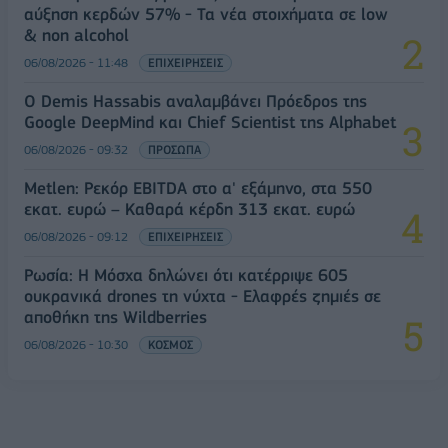
αύξηση κερδών 57% - Τα νέα στοιχήματα σε low
& non alcohol
06/08/2026 - 11:48
ΕΠΙΧΕΙΡΗΣΕΙΣ
Ο Demis Hassabis αναλαμβάνει Πρόεδρος της
Google DeepMind και Chief Scientist της Alphabet
06/08/2026 - 09:32
ΠΡΟΣΩΠΑ
Metlen: Ρεκόρ EBITDA στο α' εξάμηνο, στα 550
εκατ. ευρώ – Καθαρά κέρδη 313 εκατ. ευρώ
06/08/2026 - 09:12
ΕΠΙΧΕΙΡΗΣΕΙΣ
Ρωσία: Η Μόσχα δηλώνει ότι κατέρριψε 605
ουκρανικά drones τη νύχτα - Ελαφρές ζημιές σε
αποθήκη της Wildberries
06/08/2026 - 10:30
ΚΟΣΜΟΣ