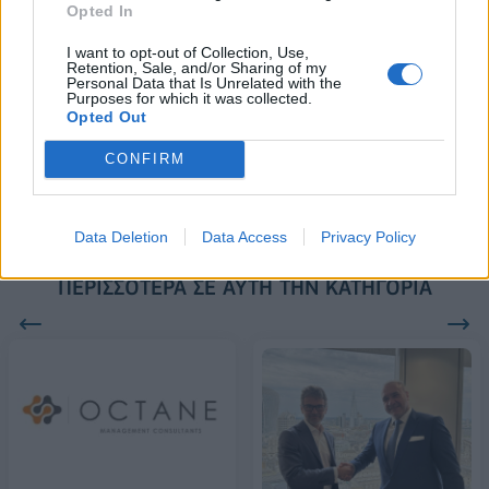
Opted In
Alpha Bank: Για πρώτη φορά το Αρχαίο Θέατρο Επιδαύρου άνοιξε τις
I want to opt-out of Collection, Use,
πύλες του σε όλους
Retention, Sale, and/or Sharing of my
Personal Data that Is Unrelated with the
Purposes for which it was collected.
Opted Out
ESG Report 2025: Πώς η ΑΒ Βασιλόπουλος μετατρέπει τη
βιωσιμότητα σε καθημερινή πράξη
CONFIRM
Data Deletion
Data Access
Privacy Policy
ΠΕΡΙΣΣΌΤΕΡΑ ΣΕ ΑΥΤΉ ΤΗΝ ΚΑΤΗΓΟΡΊΑ