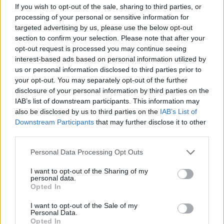
If you wish to opt-out of the sale, sharing to third parties, or
processing of your personal or sensitive information for
Media: Με ενίσχυση 8 εκατ.
targeted advertising by us, please use the below opt-out
ευρώ σε 451 επιχειρήσεις
Χρηματοδότηση 8 εκατ. ευρώ
section to confirm your selection. Please note that after your
ξεκίνησε το πρόγραμμα
σε 843 μέσα ενημέρωσης-
opt-out request is processed you may continue seeing
στήριξης- Κάλυψη εισφορών
Ξεκίνησε το πενταετές
interest-based ads based on personal information utilized by
ΕΔΟΕΑΠ
πρόγραμμα ενίσχυσης του
us or personal information disclosed to third parties prior to
Τύπου
your opt-out. You may separately opt-out of the further
disclosure of your personal information by third parties on the
IAB’s list of downstream participants. This information may
IAB Hellas: Νέα Διοικούσα Επιτροπή και νέο Διοικητικό Συμβούλιο -
also be disclosed by us to third parties on the
IAB’s List of
Πρόεδρος ο Γαληνός Γιαγλής
Downstream Participants
that may further disclose it to other
third parties.
Personal Data Processing Opt Outs
Νέο Audi A2 e-tron με στόχο
Η Chery επενδύει 75 εκατ.
την κορυφή της
δολάρια στην KG Mobility
I want to opt-out of the Sharing of my
αποδοτικότητας
personal data.
Opted In
I want to opt-out of the Sale of my
Personal Data.
Το FIAT 500 Hybrid τώρα από 18.990 ευρώ
Opted In