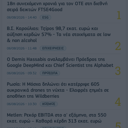
18η συνεχόμενη χρονιά για τον ΟΤΕ στη διεθνή
σειρά δεικτών FTSE4Good
06/08/2026 - 14:40
ESG
Β.Σ. Καρούλιας: Τζίρος 98,7 εκατ. ευρώ και
αύξηση κερδών 57% - Τα νέα στοιχήματα σε low
& non alcohol
06/08/2026 - 11:48
ΕΠΙΧΕΙΡΗΣΕΙΣ
Ο Demis Hassabis αναλαμβάνει Πρόεδρος της
Google DeepMind και Chief Scientist της Alphabet
06/08/2026 - 09:32
ΠΡΟΣΩΠΑ
Ρωσία: Η Μόσχα δηλώνει ότι κατέρριψε 605
ουκρανικά drones τη νύχτα - Ελαφρές ζημιές σε
αποθήκη της Wildberries
06/08/2026 - 10:30
ΚΟΣΜΟΣ
Metlen: Ρεκόρ EBITDA στο α' εξάμηνο, στα 550
εκατ. ευρώ – Καθαρά κέρδη 313 εκατ. ευρώ