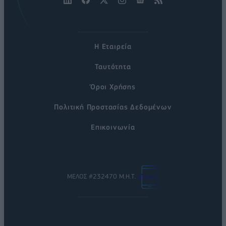
Η Εταιρεία
Ταυτότητα
Όροι Χρήσης
Πολιτική Προστασίας Δεδομένων
Επικοινωνία
ΜΕΛΟΣ #232470 Μ.Η.Τ.