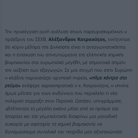
Την προσέγγιση αυτή ανέλυσε στους παρευρισκομένους ο
πρόεδρος του ΣΕΧΒ,
Αλέξανδρος Κατραούζος,
τονίζοντας
ότι κύριο μέλημα της Διοίκησης είναι η ανταγωνιστικότητα
και η ενίσχυση του αποτυπώματος της ελληνικής χημικής
βιομηχανίας στα ευρωπαϊκά μεγέθη, με σημαντικό σημείο
την αύξηση των εξαγωγών. Σε μια στιγμή που στην Ευρώπη
ο κλάδος παρουσιάζει αρνητική πορεία,
«πάμε κόντρα στο
ρεύμα»
ανέφερε χαρακτηριστικά ο κ. Κατραούζος, ο οποίος
όμως μίλησε για τους κινδύνους που περικλείει η νέα
πολεμική σύρραξη στον Περσικό. Ωστόσο, υπογράμμισε,
«
βλέποντας τη μεγάλη εικόνα μέσα από το πρίσμα της
Ιστορίας και της γεωπολιτικής διακρίνω μια μοναδική
ευκαιρία με αφετηρία τη χημική βιομηχανία να
δυναμώσουμε συνολικά την πατρίδα μας αξιοποιώντας