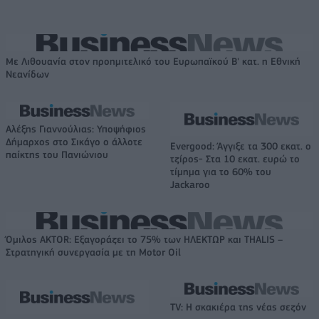
Με Λιθουανία στον προημιτελικό του Ευρωπαϊκού Β' κατ. η Εθνική
Νεανίδων
Αλέξης Γιαννούλιας: Υποψήφιος
Δήμαρχος στο Σικάγο ο άλλοτε
Evergood: Άγγιξε τα 300 εκατ. ο
παίκτης του Πανιώνιου
τζίρος- Στα 10 εκατ. ευρώ το
τίμημα για το 60% του
Jackaroo
Όμιλος AKTOR: Εξαγοράζει το 75% των ΗΛΕΚΤΩΡ και THALIS –
Στρατηγική συνεργασία με τη Motor Oil
TV: Η σκακιέρα της νέας σεζόν