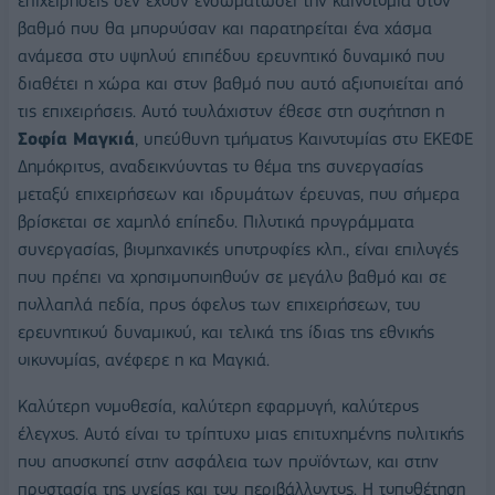
επιχειρήσεις δεν έχουν ενσωματώσει την καινοτομία στον
βαθμό που θα μπορούσαν και παρατηρείται ένα χάσμα
ανάμεσα στο υψηλού επιπέδου ερευνητικό δυναμικό που
διαθέτει η χώρα και στον βαθμό που αυτό αξιοποιείται από
τις επιχειρήσεις. Αυτό τουλάχιστον έθεσε στη συζήτηση η
Σοφία Μαγκιά
, υπεύθυνη τμήματος Καινοτομίας στο ΕΚΕΦΕ
Δημόκριτος, αναδεικνύοντας το θέμα της συνεργασίας
μεταξύ επιχειρήσεων και ιδρυμάτων έρευνας, που σήμερα
βρίσκεται σε χαμηλό επίπεδο. Πιλοτικά προγράμματα
συνεργασίας, βιομηχανικές υποτροφίες κλπ., είναι επιλογές
που πρέπει να χρησιμοποιηθούν σε μεγάλο βαθμό και σε
πολλαπλά πεδία, προς όφελος των επιχειρήσεων, του
ερευνητικού δυναμικού, και τελικά της ίδιας της εθνικής
οικονομίας, ανέφερε η κα Μαγκιά.
Καλύτερη νομοθεσία, καλύτερη εφαρμογή, καλύτερος
έλεγχος. Αυτό είναι το τρίπτυχο μιας επιτυχημένης πολιτικής
που αποσκοπεί στην ασφάλεια των προϊόντων, και στην
προστασία της υγείας και του περιβάλλοντος. Η τοποθέτηση