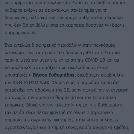
και ωρίμανση των τεχνολογικών λύσεων, τη διαθεσιμότητα
καθαρής ενέργειας σε ανταγωνιστικές τιμές για τη
βιομηχανία, αλλά και την εφαρμογή ρυθμιστικού πλαισίου
που δεν θα επιβάλλει στις επιχειρήσεις δυσανάλογο βάρος
συμμόρφωσης.
Ένα εντελώς διαφορετικό περιβάλλον στην παγκόσμια
οικονομία είναι αυτό που έχει δημιουργηθεί τα τελευταία
χρόνια, μετά την υγειονομική κρίση της COVID-19 και τις
γεωπολιτικές αναταράξεις που ακολούθησαν έκτοτε,
υποστήριξε ο
Βάσος Ευθυμιάδης,
διευθύνων σύμβουλος
της Κ&Ν ΕΥΘΥΜΙΑΔΗΣ. Όπως είπε, η παρούσα κρίση έχει
καταδείξει την αδράνεια της Ε.Ε. όσον αφορά την ενεργειακή
αυτονομία, την αμυντική θωράκιση και την επισιτιστική
επάρκεια. Ειδικά για τον τελευταίο τομέα, ο κ. Ευθυμιάδης
τόνισε ότι είναι πλέον φανερή σε όλους η στρατηγική
σημασία της αγροτικής οικονομίας, στην οποία οι λύσεις
αγροτεχνολογίας και η χημική τεχνογνωσία (αγροτικά εφόδια,