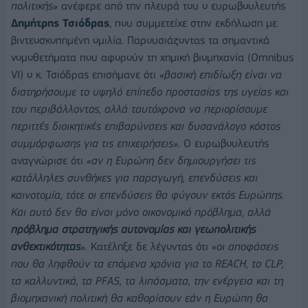
πολιτικής»
ανέφερε από την πλευρά του ο ευρωβουλευτής
Δημήτρης Τσιόδρας
, που συμμετείχε στην εκδήλωση με
βιντεοσκοπημένη ομιλία. Παρουσιάζοντας τα σημαντικά
νομοθετήματα που αφορούν τη χημική βιομηχανία (Omnibus
VI) ο κ. Τσιόδρας επισήμανε ότι
«βασική επιδίωξη είναι να
διατηρήσουμε το υψηλό επίπεδο προστασίας της υγείας και
του περιβάλλοντος, αλλά ταυτόχρονα να περιορίσουμε
περιττές διοικητικές επιβαρύνσεις και δυσανάλογο κόστος
συμμόρφωσης για τις επιχειρήσεις»
. Ο ευρωβουλευτής
αναγνώρισε ότι
«αν η Ευρώπη δεν δημιουργήσει τις
κατάλληλες συνθήκες για παραγωγή, επενδύσεις και
καινοτομία, τότε οι επενδύσεις θα φύγουν εκτός Ευρώπης.
Και αυτό δεν θα είναι μόνο οικονομικό πρόβλημα, αλλά
πρόβλημα στρατηγικής αυτονομίας και γεωπολιτικής
ανθεκτικότητας
».
Κατέληξε δε λέγοντας ότι
«οι αποφάσεις
που θα ληφθούν τα επόμενα χρόνια για το
REACH
, το
CLP
,
τα καλλυντικά, τα
PFAS
, τα λιπάσματα, την ενέργεια και τη
βιομηχανική πολιτική θα καθορίσουν εάν η Ευρώπη θα