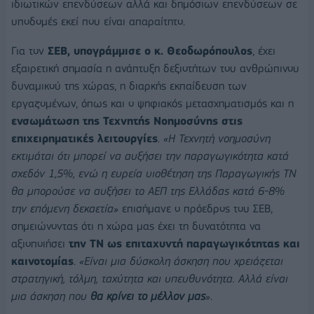
ιδιωτικών επενδύσεων αλλά και δημόσιων επενδύσεων σε
υποδομές εκεί που είναι απαραίτητο.
Για τον
ΣΕΒ, υπογράμμισε ο κ. Θεοδωρόπουλος
, έχει
εξαιρετική σημασία η ανάπτυξη δεξιοτήτων του ανθρώπινου
δυναμικού της χώρας, η διαρκής εκπαίδευση των
εργαζομένων, όπως και ο ψηφιακός μετασχηματισμός και η
ενσωμάτωση της Τεχνητής Νοημοσύνης στις
επιχειρηματικές λειτουργίες
.
«Η Τεχνητή νοημοσύνη
εκτιμάται ότι μπορεί να αυξήσει την παραγωγικότητα κατά
σχεδόν 1,5%, ενώ η ευρεία υιοθέτηση της Παραγωγικής ΤΝ
θα μπορούσε να αυξήσει το ΑΕΠ της Ελλάδας κατά 6-8%
την επόμενη δεκαετία»
επισήμανε ο πρόεδρος του ΣΕΒ,
σημειώνοντας ότι η χώρα μας έχει τη δυνατότητα να
αξιοποιήσει
την ΤΝ ως
επιταχυντή παραγωγικότητας και
καινοτομίας
.
«Είναι μια δύσκολη άσκηση που χρειάζεται
στρατηγική, τόλμη, ταχύτητα και υπευθυνότητα. Αλλά είναι
μια άσκηση που
θα κρίνει το μέλλον μας
»
.