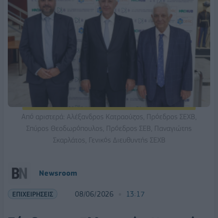
Aπό αριστερά: Αλέξανδρος Κατραούζος, Πρόεδρος ΣΕΧΒ,
Σπύρος Θεοδωρόπουλος, Πρόεδρος ΣΕΒ, Παναγιώτης
Σκαρλάτος, Γενικός Διευθυντής ΣΕΧΒ
Νewsroom
ΕΠΙΧΕΙΡΗΣΕΙΣ
08/06/2026
13:17