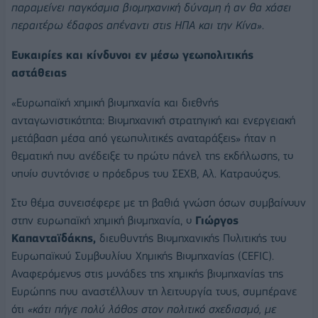
παραμείνει παγκόσμια βιομηχανική δύναμη ή αν θα χάσει
περαιτέρω έδαφος απέναντι στις ΗΠΑ και την Κίνα»
.
Ευκαιρίες και κίνδυνοι εν μέσω γεωπολιτικής
αστάθειας
«Ευρωπαϊκή χημική βιομηχανία και διεθνής
ανταγωνιστικότητα: Βιομηχανική στρατηγική και ενεργειακή
μετάβαση μέσα από γεωπολιτικές αναταράξεις» ήταν η
θεματική που ανέδειξε το πρώτο πάνελ της εκδήλωσης, το
οποίο συντόνισε ο πρόεδρος του ΣΕΧΒ, Αλ. Κατραούζος.
Στο θέμα συνεισέφερε με τη βαθιά γνώση όσων συμβαίνουν
στην ευρωπαϊκή χημική βιομηχανία, ο
Γιώργος
Καπανταϊδάκης,
διευθυντής Βιομηχανικής Πολιτικής του
Ευρωπαϊκού Συμβουλίου Χημικής Βιομηχανίας (CEFIC).
Αναφερόμενος στις μονάδες της χημικής βιομηχανίας της
Ευρώπης που αναστέλλουν τη λειτουργία τους, συμπέρανε
ότι
«κάτι πήγε πολύ λάθος στον πολιτικό σχεδιασμό, με