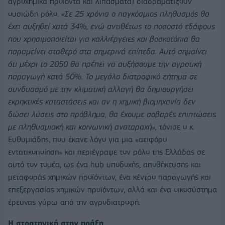
αγροχημικά προϊόντα και λιπάσματα) διαδραματίζουν
ουσιώδη ρόλο.
«Σε 25 χρόνια ο παγκόσμιος πληθυσμός θα
έχει αυξηθεί κατά 34%, ενώ αντιθέτως το ποσοστό εδάφους
που χρησιμοποιείται για καλλιέργειες και βοσκοτόπια θα
παραμείνει σταθερό στα σημερινά επίπεδα. Αυτό σημαίνει
ότι μέχρι το 2050 θα πρέπει να αυξήσουμε την αγροτική
παραγωγή κατά 50%. Το μεγάλο διατροφικό ζήτημα σε
συνδυασμό με την κλιματική αλλαγή θα δημιουργήσει
εκρηκτικές καταστάσεις και αν η χημική βιομηχανία δεν
δώσει λύσεις στο πρόβλημα, θα έχουμε σοβαρές επιπτώσεις
με πληθυσμιακή και κοινωνική αναταραχή»,
τόνισε ο κ.
Ευθυμιάδης, που έκανε λόγο για μια «αειφόρο
εντατικοποίηση» και περιέγραψε τον ρόλο της Ελλάδας σε
αυτό τον τομέα, ως ένα hub υποδοχής, αποθήκευσης και
μεταφοράς χημικών προϊόντων, ένα κέντρο παραγωγής και
επεξεργασίας χημικών προϊόντων, αλλά και ένα οικοσύστημα
έρευνας γύρω από την αγροδιατροφή.
Η στρατηγική στην πράξη