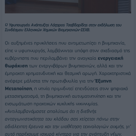
Ο Υφυπουργός Ανάπτυξης
Λάζαρος Τσαβδαρίδης
στην εκδήλωση του
Συνδέσμου Ελληνικών Χημικών Βιομηχανιών-ΣΕΧΒ.
Οι αυξημένες προκλήσεις που αντιμετωπίζει η βιομηχανία,
είπε ο υφυπουργός,
λαμβάνονται υπόψη
στον σχεδιασμό της
κυβέρνησης που περιλαμβάνει την αναγκαία
ενεργειακή
θωράκιση
των ενεργοβόρων βιομηχανιών, αλλά και την
έμπρακτη χρηματοδοτική και θεσμική αρωγή. Χαρακτηριστικά
ανέφερε μάλιστα την πρωτοβουλία για την
Έξυπνη
Μεταποίηση
, η οποία πριμοδοτεί επενδύσεις στον ψηφιακό
μετασχηματισμό, τη βιομηχανική αυτοματοποίηση και την
ενσωμάτωση πρακτικών κυκλικής οικονομίας.
«Αντιλαμβανόμαστε απολύτως ότι η διεθνής
ανταγωνιστικότητα του κλάδου σας χτίζεται πάνω στην
αδιάλειπτη έρευνα και την υιοθέτηση τεχνολογιών αιχμής, γι’
αυτό παρέχουμε ισχυρά κίνητρα για την ανάπτυξη νέων,