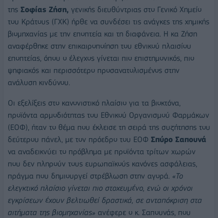
της
Σοφίας Ζήση,
γενικής διευθύντριας στο Γενικό Χημείο
του Κράτους (ΓΧΚ) ήρθε να συνδέσει τις ανάγκες της χημικής
βιομηχανίας με την εποπτεία και τη διαφάνεια. Η κα Ζήση
αναφέρθηκε στην επικαιροποίηση του εθνικού πλαισίου
εποπτείας, όπου ο έλεγχος γίνεται πιο επιστημονικός, πιο
ψηφιακός και περισσότερο προσανατολισμένος στην
ανάλυση κινδύνου.
Οι εξελίξεις στο κανονιστικό πλαίσιο για τα βιοκτόνα,
προϊόντα αρμοδιότητας του Εθνικού Οργανισμού Φαρμάκων
(ΕΟΦ), ήταν το θέμα που έκλεισε τη σειρά της συζήτησης του
δεύτερου πάνελ, με τον πρόεδρο του ΕΟΦ
Σπύρο Σαπουνά
να αναδεικνύει το πρόβλημα με προϊόντα τρίτων χωρών
που δεν πληρούν τους ευρωπαϊκούς κανόνες ασφάλειας,
πράγμα που δημιουργεί στρέβλωση στην αγορά.
«Το
ελεγκτικό πλαίσιο γίνεται πιο στοχευμένο, ενώ οι χρόνοι
εγκρίσεων έχουν βελτιωθεί δραστικά, σε ανταπόκριση στα
αιτήματα της βιομηχανίας»
ανέφερε ο κ. Σαπουνάς, που