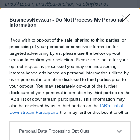
αποτέλεσμα η απανθρακοποίηση να οδηγήσει σε
αποβιομηχάνιση. Ήδη έχουν χαθεί περί τις 20.000 άμεσες
θέσεις εργασίας, οι οποίες μαζί με τις συνδεδεμένες θέσεις
BusinessNews.gr -
Do Not Process My Personal
Information
εργασίας ανέρχονται στις 110.000, ενώ ιδιαίτερα έχουν
πληγεί χώρες όπως οι Γερμανία, Ολλανδία, Γαλλία, Βέλγιο,
If you wish to opt-out of the sale, sharing to third parties, or
Ην. Βασίλειο».
Ο κ. Καπανταϊδάκης σημείωσε ότι έχουν
processing of your personal or sensitive information for
ληφθεί πρωτοβουλίες για να αντιστραφεί αυτό το αρνητικό
targeted advertising by us, please use the below opt-out
κλίμα, και ανέφερε χαρακτηριστικά την
Critical
Chemicals
section to confirm your selection. Please note that after your
Alliance
(αποσκοπεί στη διατήρηση και εκσυγχρονισμό της
opt-out request is processed you may continue seeing
interest-based ads based on personal information utilized by
παραγωγής, στην αντιμετώπιση των προκλήσεων σε θέματα
us or personal information disclosed to third parties prior to
εμπορίου και στη δημιουργία κινήτρων για την τόνωση της
your opt-out. You may separately opt-out of the further
αγοράς αλλά με χαρακτηριστικά βιωσιμότητας) και την
disclosure of your personal information by third parties on the
πρόταση κανονισμού
The
Industrial
Accelerator
Act
(με
IAB’s list of downstream participants. This information may
στόχο την ενίσχυση της βιομηχανικής παραγωγής στην
also be disclosed by us to third parties on the
IAB’s List of
Downstream Participants
that may further disclose it to other
Ευρώπη, την αύξηση των θέσεων εργασίας, καθώς και την
third parties.
αύξηση του μεριδίου της μεταποίησης στην Ε.Ε. από το 14%
που είναι τώρα στο 20% το 2035).
Personal Data Processing Opt Outs