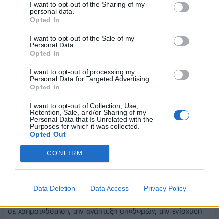
Στην πορεία ανάπτυξης της ελληνικής χημικής βιομηχανίας
I want to opt-out of the Sharing of my
personal data.
αναφέρθηκε από την πλευρά του ο
Νίκος Βέττας
, γεν.
Opted In
διευθυντής του ΙΟΒΕ και καθηγητής του Οικονομικού
I want to opt-out of the Sale of my
Πανεπιστημίου Αθηνών, ο οποίος επισήμανε ότι οι
Personal Data.
ευρωπαϊκές επιχειρήσεις και κλάδοι ίσως πρέπει να
Opted In
αρχίσουν
να σκέφτονται περισσότερο ευρωπαϊκά παρά
I want to opt-out of processing my
εθνικά,
αντί κάθε ευρωπαϊκή χώρα και κλάδος να
Personal Data for Targeted Advertising.
Opted In
σκέφτεται σαν νησί… Μιλώντας πάντως για τα θετικά
μεγέθη της χημικής βιομηχανίας στην Ελλάδα, ο κ. Βέττας
I want to opt-out of Collection, Use,
Retention, Sale, and/or Sharing of my
παρουσίασε στοιχεία σύμφωνα με τα οποία η
Personal Data that Is Unrelated with the
παραγωγικότητα εργασίας είναι 2,7 φορές υψηλότερη του
Purposes for which it was collected.
Opted Out
εθνικού μέσου όρου, την ίδια στιγμή που οι χημικές ουσίες
και προϊόντα αποτελούν μία από τις πιο σημαντικές
CONFIRM
κατηγορίες των ελληνικών εξαγωγών συμβάλλοντας το
2025 στο 5,9% επί της συνολικής τους αξίας. Σε αυτό το
πλαίσιο, ως θέματα προτεραιότητας για τον κλάδο ο γενικός
Data Deletion
Data Access
Privacy Policy
διευθυντής του ΙΟΒΕ ανέφερε μεταξύ άλλων την πρόσβαση
σε χρηματοδότηση, την ανάπτυξη υποδομών, την ενίσχυση