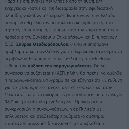
Παρά τις σημαντικές προκλήσεις από το αυξημένο
ενεργειακό κόστος και τις διαταραχές στην εφοδιαστική
αλυσίδα, ο κλάδος της χημικής βιομηχανίας στην Ελλάδα
παραμένει θεμέλιο της μεταποίησης και κρίσιμος για τη
στρατηγική αυτονομία, εκτίμησε κατά τον χαιρετισμό του ο
πρόεδρος του Συνδέσμου Επιχειρήσεων και Βιομηχανιών
(ΣΕΒ)
Σπύρος Θεοδωρόπουλος
, ο οποίος επισήμανε
προβλήματα και προκλήσεις για τη βιομηχανία στο σημερινό
περιβάλλον, θεωρώντας σημείο-κλειδί για κάθε θετική
έκβαση την
αύξηση της παραγωγικότητας
. Για να
συνεχίσει να αυξάνεται το ΑΕΠ, πλέον θα πρέπει να αυξηθεί
η παραγωγικότητα, υπογράμμισε και εξήγησε ότι
«Η ευθύνη
για να φτάσουμε εκεί ανήκει στις επιχειρήσεις και στην
Πολιτεία»
– οι μεν επιχειρήσεις με επενδύσεις σε τεχνολογία,
R&D και με επίτευξη μεγαλύτερης κλίμακας μέσω
συνεργασιών ή συγχωνεύσεων, η δε Πολιτεία με
απλούστερο και σταθερότερο ρυθμιστικό σύστημα,
επιτάχυνση απονομής δικαιοσύνης, με υποβοήθηση