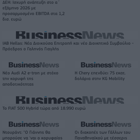
ΔΕΗ: Ισχυρή ανάπτυξη στο α΄
εξάμηνο 2026 με
προσαρμοσμένο EBITDA στα 1,2
δισ. ευρώ
IAB Hellas: Νέα Διοικούσα Επιτροπή και νέο Διοικητικό Συμβούλιο -
Πρόεδρος ο Γαληνός Γιαγλής
Νέο Audi A2 e-tron με στόχο
Η Chery επενδύει 75 εκατ.
την κορυφή της
δολάρια στην KG Mobility
αποδοτικότητας
Το FIAT 500 Hybrid τώρα από 18.990 ευρώ
Ντουράντ: "Ο Γιάννης θα
Οι διακοπές των Γάλλων του
μπορούσε να 'ναι ο κορυφαίος
Παναθηναϊκού με τέσσερις