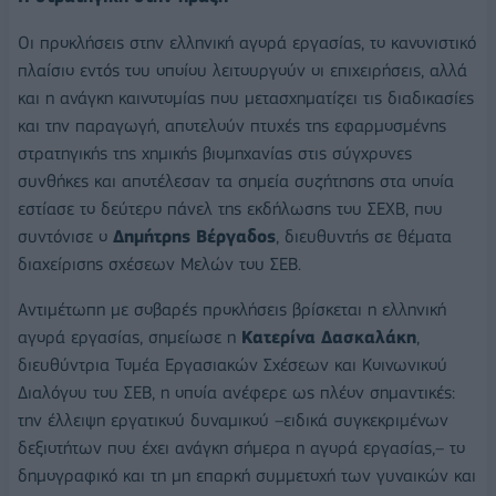
Οι προκλήσεις στην ελληνική αγορά εργασίας, το κανονιστικό
πλαίσιο εντός του οποίου λειτουργούν οι επιχειρήσεις, αλλά
και η ανάγκη καινοτομίας που μετασχηματίζει τις διαδικασίες
και την παραγωγή, αποτελούν πτυχές της εφαρμοσμένης
στρατηγικής της χημικής βιομηχανίας στις σύγχρονες
συνθήκες και αποτέλεσαν τα σημεία συζήτησης στα οποία
εστίασε το δεύτερο πάνελ της εκδήλωσης του ΣΕΧΒ, που
συντόνισε ο
Δημήτρης Βέργαδος
, διευθυντής σε θέματα
διαχείρισης σχέσεων Μελών του ΣΕΒ.
Αντιμέτωπη με σοβαρές προκλήσεις βρίσκεται η ελληνική
αγορά εργασίας, σημείωσε η
Κατερίνα Δασκαλάκη
,
διευθύντρια Τομέα Εργασιακών Σχέσεων και Κοινωνικού
Διαλόγου του ΣΕΒ, η οποία ανέφερε ως πλέον σημαντικές:
την έλλειψη εργατικού δυναμικού –ειδικά συγκεκριμένων
δεξιοτήτων που έχει ανάγκη σήμερα η αγορά εργασίας,– το
δημογραφικό και τη μη επαρκή συμμετοχή των γυναικών και