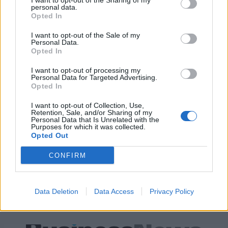
I want to opt-out of the Sharing of my
personal data.
Νέο Audi A2 e-tron με στόχο την κορυφή της αποδοτικότητας
Opted In
I want to opt-out of the Sale of my
Personal Data.
Μισιακός: «Ο προπονητής είναι
Ο Γιάννης Αγραβάνης στον Βίκο
Opted In
υπεύθυνος και αναλαμβάνω την
Ιωαννίνων
ευθύνη»
I want to opt-out of processing my
Personal Data for Targeted Advertising.
Opted In
I want to opt-out of Collection, Use,
Ελληνική Αναπτυξιακή Τράπεζα: Με «προίκα» 2 δισ. ευρώ ανοίγει
Retention, Sale, and/or Sharing of my
δρόμο για δάνεια έως 5 δισ. σε μικρομεσαίες
Personal Data that Is Unrelated with the
Purposes for which it was collected.
Opted Out
CONFIRM
Β.Σ. Καρούλιας: Τζίρος 98,7
Deloitte Ελλάδος:
εκατ. ευρώ και αύξηση κερδών
Χρηματοοικονομικός
57% - Τα νέα στοιχήματα σε
σύμβουλος της ΔΕΗ για την
Data Deletion
Data Access
Privacy Policy
low & non alcohol
είσοδο στην πολωνική αγορά
ενέργειας