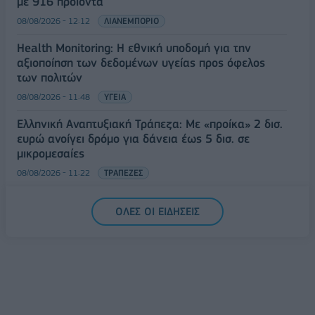
με 916 προϊόντα
08/08/2026 - 12:12
ΛΙΑΝΕΜΠΟΡΙΟ
Health Monitoring: Η εθνική υποδομή για την
αξιοποίηση των δεδομένων υγείας προς όφελος
των πολιτών
08/08/2026 - 11:48
ΥΓΕΙΑ
Ελληνική Αναπτυξιακή Τράπεζα: Με «προίκα» 2 δισ.
ευρώ ανοίγει δρόμο για δάνεια έως 5 δισ. σε
μικρομεσαίες
08/08/2026 - 11:22
ΤΡΑΠΕΖΕΣ
5G παντού, 6G στον ορίζοντα: Πού βρίσκεται η
ΟΛΕΣ ΟΙ ΕΙΔΗΣΕΙΣ
Ελλάδα στη μεγάλη τεχνολογική μετάβαση
08/08/2026 - 10:54
ΤΕΧΝΟΛΟΓΙΑ