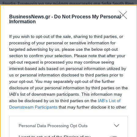
Fourlis: Συμφωνία για την πώληση συμμετοχής στο Sofia South Ring
Mall έναντι 49,35 εκατ. ευρώ
BusinessNews.gr -
Do Not Process My Personal
Information
ΣΚΑΪ: Ολοκληρώθηκε η θητεία
If you wish to opt-out of the sale, sharing to third parties, or
του Γρηγόρη Δημητριάδη - Ο
Χρηματιστήριο Αθηνών:
processing of your personal or sensitive information for
Γιάννης Αλαφούζος επιστρέφει
Εβδομαδιαία άνοδος 1,76%,
στη θέση του CEO
targeted advertising by us, please use the below opt-out
κέρδη 23,31% από τις αρχές
section to confirm your selection. Please note that after your
του έτους
opt-out request is processed you may continue seeing
interest-based ads based on personal information utilized by
us or personal information disclosed to third parties prior to
Media: Με ενίσχυση 8 εκατ. ευρώ σε 451 επιχειρήσεις ξεκίνησε το
your opt-out. You may separately opt-out of the further
πρόγραμμα στήριξης- Κάλυψη εισφορών ΕΔΟΕΑΠ
disclosure of your personal information by third parties on the
IAB’s list of downstream participants. This information may
also be disclosed by us to third parties on the
IAB’s List of
Downstream Participants
that may further disclose it to other
Η Toyota φέρνει νέα γενιά
Σε κινεζική… πολιορκία η
third parties.
μπαταριών για τα υβριδικά της
ευρωπαϊκή
αυτοκινητοβιομηχανία
Personal Data Processing Opt Outs