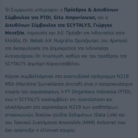
Τη Συμφωνία υπέγραψαν ο
Πρόεδρος & Διευθύνων
Σύμβουλος της PTDI, Gita Amperiawan,
και ο
Διευθύνων Σύμβουλος της SCYTALYS, Γιώργος
Μενεξής
, παρουσία του Α.Ε. Πρέσβη της Ινδονησίας στην
Ελλάδα, Dr. Bebeb A.K. Nugraha Djundjunan, του Αρχηγού
της Ακτοφυλακής της Δημοκρατίας της Ινδονησίας
Αντιναυάρχου Dr. Irvansyah, καθώς και του προέδρου της
SCYTALYS Δημήτρη Καραντζάβελου.
Κύριος συμβαλλόμενος στο αναπτυξιακό πρόγραμμα Ν219
MSA (Maritime Surveillance Aircraft) είναι η κατασκευάστρια
εταιρία του αεροσκάφους, η PT Dirgantara Indonesia (PTDI),
ενώ η SCYTALYS αναλαμβάνει την εγκατάσταση και
ολοκλήρωση στο αεροσκάφος Ν219 των αισθητήρων,
επικοινωνιών, δικτύου ζεύξης δεδομένων (Data Link) και
του Τακτικού Συστήματος Αποστολής (MIMS Airborne) που
έχει αναπτύξει η ελληνική εταιρία.