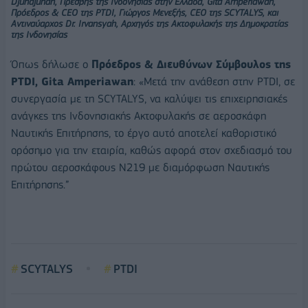
Djundjunan, Πρέσβης της Ινδονησίας στην Ελλάδα, Gita Amperiawan,
Πρόεδρος & CEO της PTDI, Γιώργος Μενεξής, CEO της SCYTALYS, και
Αντιναύαρχος Dr. Irvansyah, Αρχηγός της Ακτοφυλακής της Δημοκρατίας
της Ινδονησίας
Όπως δήλωσε ο
Πρόεδρος & Διευθύνων Σύμβουλος της
PTDI, Gita Amperiawan
: «Μετά την ανάθεση στην PTDI, σε
συνεργασία με τη SCYTALYS, να καλύψει τις επιχειρησιακές
ανάγκες της Ινδονησιακής Ακτοφυλακής σε αεροσκάφη
Ναυτικής Επιτήρησης, το έργο αυτό αποτελεί καθοριστικό
ορόσημο για την εταιρία, καθώς αφορά στον σχεδιασμό του
πρώτου αεροσκάφους N219 με διαμόρφωση Ναυτικής
Επιτήρησης.”
SCYTALYS
PTDI