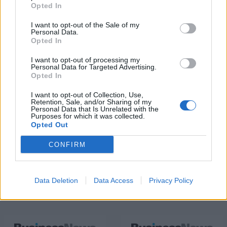
Opted In
Νέο Audi A2 e-tron με στόχο
Η Chery επενδύει 75 εκατ.
I want to opt-out of the Sale of my
Personal Data.
την κορυφή της
δολάρια στην KG Mobility
Opted In
αποδοτικότητας
I want to opt-out of processing my
Personal Data for Targeted Advertising.
Opted In
Το FIAT 500 Hybrid τώρα από 18.990 ευρώ
I want to opt-out of Collection, Use,
Retention, Sale, and/or Sharing of my
Personal Data that Is Unrelated with the
Purposes for which it was collected.
Ντουράντ: "Ο Γιάννης θα
Οι διακοπές των Γάλλων του
Opted Out
μπορούσε να 'ναι ο κορυφαίος
Παναθηναϊκού με τέσσερις
όλων"! (vid)
συμπατριώτες τους στη Μύκονο
CONFIRM
(pic)
Data Deletion
Data Access
Privacy Policy
Είσοδος της γαλλικής Meridiam στην ηλεκτρική διασύνδεση Ελλάδας
– Κύπρου