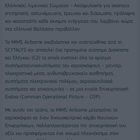
Ελληνικού Λιμενικού Σώματος – Ακτοφυλακής για σκοπούς
επιτήρησης, αστυνόμευσης, έρευνας και διάσωσης, πρόληψης
και καταστολής κάθε έκνομης ενέργειας που λαμβάνει χώρα
στο ελληνικό θαλάσσιο περιβάλλον.
Το MIMS Airborne σχεδιάστηκε και αναπτύχθηκε από τη
SCYTALYS και αποτελεί ένα προηγμένο σύστημα Διοίκησης
και Ελέγχου (C2) το οποίο ενοποιεί όλα τα κρίσιμα
συστήματα/υποσυστήματα του αεροσκάφους – ραντάρ,
ηλεκτροπτικά μέσα, ανθυποβρυχιακούς αισθητήρες,
συστήματα ηλεκτρονικού πολέμου, αεροναυτιλιακά
συστήματα και επικοινωνίες – σε μια ενιαία Επιχειρησιακή
Εικόνα (Common Operational Picture – COP).
Με αυτόν τον τρόπο, το MIMS Airborne μετατρέπει το
αεροσκάφος σε έναν δικτυοκεντρικό κόμβο Ναυτικών
Επιχειρήσεων, πολλαπλασιάζοντας την επιχειρησιακή του
αξία και προσφέροντας ένα ισχυρό πλεονέκτημα στον