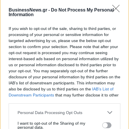
Δήμαρχος στο Σικάγο ο άλλοτε
Evergood: Άγγιξε τα 300 εκατ. ο
παίκτης του Πανιώνιου
BusinessNews.gr -
Do Not Process My Personal
τζίρος- Στα 10 εκατ. ευρώ το
Information
τίμημα για το 60% του
Jackaroo
If you wish to opt-out of the sale, sharing to third parties, or
processing of your personal or sensitive information for
targeted advertising by us, please use the below opt-out
Όμιλος AKTOR: Εξαγοράζει το 75% των ΗΛΕΚΤΩΡ και THALIS –
section to confirm your selection. Please note that after your
Στρατηγική συνεργασία με τη Motor Oil
opt-out request is processed you may continue seeing
interest-based ads based on personal information utilized by
us or personal information disclosed to third parties prior to
TV: Η σκακιέρα της νέας σεζόν
your opt-out. You may separately opt-out of the further
disclosure of your personal information by third parties on the
ΔΕΗ: Ισχυρή ανάπτυξη στο α΄
εξάμηνο 2026 με
IAB’s list of downstream participants. This information may
προσαρμοσμένο EBITDA στα 1,2
also be disclosed by us to third parties on the
IAB’s List of
δισ. ευρώ
Downstream Participants
that may further disclose it to other
third parties.
Personal Data Processing Opt Outs
IAB Hellas: Νέα Διοικούσα Επιτροπή και νέο Διοικητικό Συμβούλιο -
Πρόεδρος ο Γαληνός Γιαγλής
I want to opt-out of the Sharing of my
personal data.