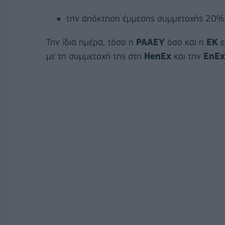
την απόκτηση έμμεσης συμμετοχής 20%-
Την ίδια ημέρα, τόσο η
ΡΑΑΕΥ
όσο και η
ΕΚ
ε
με τη συμμετοχή της στη
HenEx
και την
EnEx