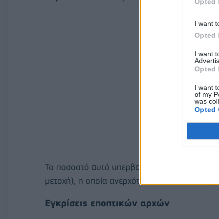
Opted 
I want t
Opted 
I want 
Advertis
Opted 
I want t
of my P
was col
Opted 
Το ποσοστό αυτό υπερβαίνει κατά πολύ την 
μετοχή), η οποία ανερχόταν σε 28.925.001 με
Εγκρίσεις εποπτικών αρχών