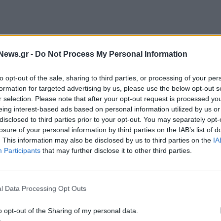
News.gr -
Do Not Process My Personal Information
to opt-out of the sale, sharing to third parties, or processing of your per
ς
30 Ιουλίου 2025
, αφορούσε την ανταλλαγή
formation for targeted advertising by us, please use the below opt-out s
ς Euronext, με σχέση ανταλλαγής
0,050 μετοχές
r selection. Please note that after your opt-out request is processed y
eing interest-based ads based on personal information utilized by us or
disclosed to third parties prior to your opt-out. You may separately opt-
Επιτροπή Κεφαλαιαγοράς στις 6 Οκτωβρίου 2025,
losure of your personal information by third parties on the IAB’s list of
. This information may also be disclosed by us to third parties on the
IA
αναθεωρημένη πρόταση.
Participants
that may further disclose it to other third parties.
του ορίου επιτυχίας
l Data Processing Opt Outs
ώθηκε στις
17 Νοεμβρίου 2025
, συνολικά
1.962
953.405 μετοχές
, ποσοστό που αντιστοιχεί στο
o opt-out of the Sharing of my personal data.
(μη ανασταλμένων).