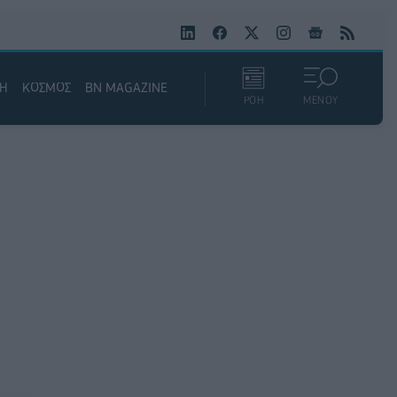
ΚΗ
ΚΟΣΜΟΣ
BN MAGAZINE
ΡΟΗ
ΜΕΝΟΥ