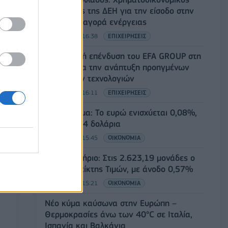
σύμβουλος της ΔΕΗ για την είσοδο στην
πολωνική αγορά ενέργειας
07/08/2026 - 16:38
ΕΠΙΧΕΙΡΗΣΕΙΣ
Στρατηγική επένδυση του EFA GROUP στη
Fractal για την ανάπτυξη προηγμένων
αμυντικών τεχνολογιών
07/08/2026 - 16:11
ΕΠΙΧΕΙΡΗΣΕΙΣ
Συνάλλαγμα: Το ευρώ ενισχύεται 0,08%,
στα 1,1534 δολάρια
07/08/2026 - 15:45
ΟΙΚΟΝΟΜΙΑ
Χρηματιστήριο: Στις 2.623,19 μονάδες ο
Γενικός Δείκτης Τιμών, με άνοδο 0,57%
07/08/2026 - 15:21
ΟΙΚΟΝΟΜΙΑ
Νέο κύμα καύσωνα στην Ευρώπη –
Θερμοκρασίες άνω των 40°C σε Ιταλία,
Ισπανία και Βαλκάνια