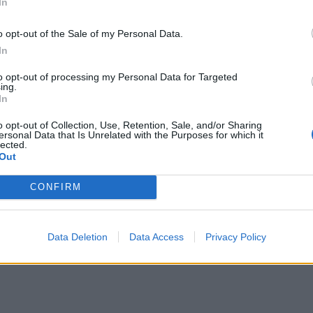
In
o opt-out of the Sale of my Personal Data.
In
to opt-out of processing my Personal Data for Targeted
ing.
In
o opt-out of Collection, Use, Retention, Sale, and/or Sharing
ersonal Data that Is Unrelated with the Purposes for which it
lected.
Out
CONFIRM
Data Deletion
Data Access
Privacy Policy
απαιτούμενη ελάχιστη προϋπόθεση (50% + 1
τοχές.