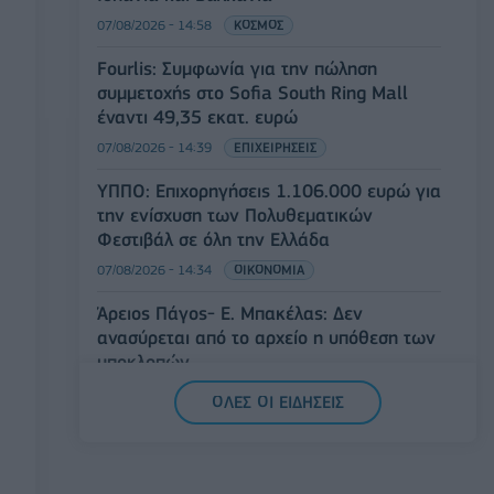
07/08/2026 - 14:58
ΚΟΣΜΟΣ
Fourlis: Συμφωνία για την πώληση
συμμετοχής στο Sofia South Ring Mall
έναντι 49,35 εκατ. ευρώ
07/08/2026 - 14:39
ΕΠΙΧΕΙΡΗΣΕΙΣ
ΥΠΠΟ: Επιχορηγήσεις 1.106.000 ευρώ για
την ενίσχυση των Πολυθεματικών
Φεστιβάλ σε όλη την Ελλάδα
07/08/2026 - 14:34
ΟΙΚΟΝΟΜΙΑ
Άρειος Πάγος- Ε. Μπακέλας: Δεν
ανασύρεται από το αρχείο η υπόθεση των
υποκλοπών
07/08/2026 - 14:11
ΕΛΛΑΔΑ
ΟΛΕΣ ΟΙ ΕΙΔΗΣΕΙΣ
Σαουδική Αραβία, Τουρκία και Πακιστάν
υπογράφουν κοινή αμυντική συμφωνία
07/08/2026 - 13:47
ΚΟΣΜΟΣ