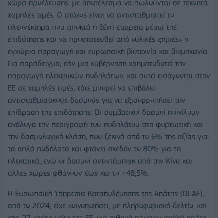
χώρα προέλευσης, με αποτέλεσμα να πωλούνται σε τεχνητά
χαμηλές τιμές. Ο στόχος είναι να αντισταθμιστεί το
πλεονέκτημα που αποκτά η ξένη εταιρεία μέσω της
επιδότησης και να προστατευθεί από «υλικές ζημιές» η
εγχώρια παραγωγή και ευρωπαϊκή βιοτεχνία και βιομηχανία.
Για παράδειγμα, εάν μια κυβέρνηση χρηματοδοτεί την
παραγωγή ηλεκτρικών ποδηλάτων, και αυτά εισάγονται στην
ΕΕ σε χαμηλές τιμές, τότε μπορεί να επιβάλει
αντισταθμιστικούς δασμούς για να εξισορροπήσει την
επίδραση της επιδότησης. Οι συμβατικοί δασμοί ποικίλουν
ανάλογα την περιγραφή του ποδηλάτου στη φορτωτική και
την δασμολογική κλάση, που ξεκινά από το 6% της αξίας για
τα απλά ποδήλατα και φτάνει σχεδόν το 80% για τα
ηλεκτρικά, ενώ οι δασμοί αντιντάμπιγκ από την Κίνα και
άλλες χώρες φθάνουν έως και το +48,5%.
Η Ευρωπαϊκή Υπηρεσία Καταπολέμησης της Απάτης (OLAF),
από το 2024, είχε κοινοποιήσει, με πληροφοριακό δελτίο, και
στα 27 κράτη μέλη της ΕΕ, για πιθανή πανευρωπαϊκή απάτη,