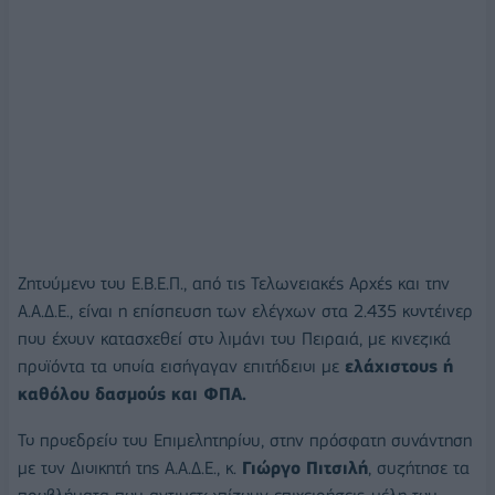
Ζητούμενο του Ε.Β.Ε.Π., από τις Τελωνειακές Αρχές και την
Α.Α.Δ.Ε., είναι η επίσπευση των ελέγχων στα 2.435 κοντέινερ
που έχουν κατασχεθεί στο λιμάνι του Πειραιά, με κινεζικά
προϊόντα τα οποία εισήγαγαν επιτήδειοι με
ελάχιστους ή
καθόλου δασμούς και ΦΠΑ.
Το προεδρείο του Επιμελητηρίου, στην πρόσφατη συνάντηση
με τον Διοικητή της Α.Α.Δ.Ε., κ.
Γιώργο Πιτσιλή
, συζήτησε τα