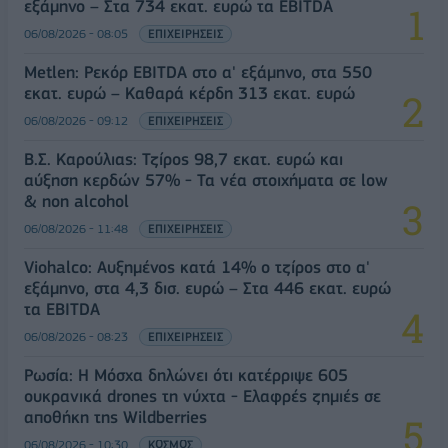
εξάμηνο – Στα 734 εκατ. ευρώ τα EBITDA
06/08/2026 - 08:05
ΕΠΙΧΕΙΡΗΣΕΙΣ
Metlen: Ρεκόρ EBITDA στο α' εξάμηνο, στα 550
εκατ. ευρώ – Καθαρά κέρδη 313 εκατ. ευρώ
06/08/2026 - 09:12
ΕΠΙΧΕΙΡΗΣΕΙΣ
Β.Σ. Καρούλιας: Τζίρος 98,7 εκατ. ευρώ και
αύξηση κερδών 57% - Τα νέα στοιχήματα σε low
& non alcohol
06/08/2026 - 11:48
ΕΠΙΧΕΙΡΗΣΕΙΣ
Viohalco: Αυξημένος κατά 14% ο τζίρος στο α'
εξάμηνο, στα 4,3 δισ. ευρώ – Στα 446 εκατ. ευρώ
τα EBITDA
06/08/2026 - 08:23
ΕΠΙΧΕΙΡΗΣΕΙΣ
Ρωσία: Η Μόσχα δηλώνει ότι κατέρριψε 605
ουκρανικά drones τη νύχτα - Ελαφρές ζημιές σε
αποθήκη της Wildberries
06/08/2026 - 10:30
ΚΟΣΜΟΣ