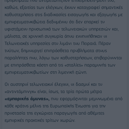
προβλήματα που αντιμετωπίζουν επιχειρήσεις-μέλη του,
καθώς, εξαιτίας των ελέγχων, έχουν καταγραφεί σημαντικές
καθυστερήσεις στις διαδικασίες εισαγωγής και εξαγωγής με
εμπορευματοκιβώτια δεδομένου ότι δεν επαρκεί το
υφιστάμενο προσωπικό των τελωνειακών υπηρεσιών και,
μάλιστα, σε χρονική συγκυρία όπου ενοποιήθηκαν οι
Τελωνειακές υπηρεσίες στο λιμάνι του Πειραιά. Πέραν
τούτων, δημιουργεί επιπρόσθετα προβλήματα στους
παραλήπτες που, λόγω των καθυστερήσεων, επιβαρύνονται
με επιπρόσθετα κόστη από τις «σταλίες» παραμονής των
εμπορευματοκιβωτίων στη λιμενική ζώνη.
Oι αυστηροί τελωνειακοί έλεγχοι, οι δασμοί και το
«αντιντάμπινγκ» είναι, ίσως, τα τρία πρώτα μέτρα
«εμπορικής άμυνας»,
που εφαρμόζονται μεμονωμένα από
κάθε κράτος μέλος της Ευρωπαϊκής Ένωσης για την
προστασία της εγχώριας παραγωγής από αθέμιτες
εμπορικές πρακτικές τρίτων χωρών.