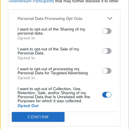
Downstream Participants
that may further disclose it to other
third parties.
Personal Data Processing Opt Outs
Ουκρανία: Με Μίχαϊλιουκ και Λεν κόντρα στην Ελλάδα
I want to opt-out of the Sharing of my
personal data.
Opted In
Άρης: Ανακοίνωσε την
I want to opt-out of the Sale of my
απόκτηση του Άνταμ Μοκόκα -
Personal Data.
Β.Σ. Καρούλιας: Τζίρος 98,7
Δωρεά της ΚΑΕ στους
Opted In
εκατ. ευρώ και αύξηση κερδών
πυρόπληκτους
57% - Τα νέα στοιχήματα σε
I want to opt-out of processing my
low & non alcohol
Personal Data for Targeted Advertising.
Opted In
I want to opt-out of Collection, Use,
Metlen: Ρεκόρ EBITDA στο α' εξάμηνο, στα 550 εκατ. ευρώ – Καθαρά
Retention, Sale, and/or Sharing of my
κέρδη 313 εκατ. ευρώ
Personal Data that Is Unrelated with the
Purposes for which it was collected.
Opted Out
CONFIRM
Media: Με ενίσχυση 8 εκατ.
ευρώ σε 451 επιχειρήσεις
Χρηματοδότηση 8 εκατ. ευρώ
ξεκίνησε το πρόγραμμα