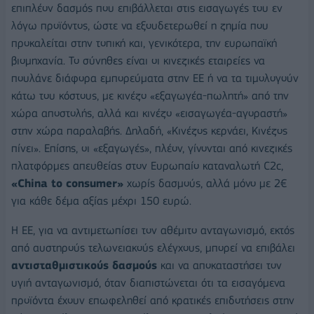
επιπλέον δασμός που επιβάλλεται στις εισαγωγές του εν
λόγω προϊόντος, ώστε να εξουδετερωθεί η ζημία που
προκαλείται στην τοπική και, γενικότερα, την ευρωπαϊκή
βιομηχανία. Το σύνηθες είναι οι κινεζικές εταιρείες να
πουλάνε διάφορα εμπορεύματα στην ΕΕ ή να τα τιμολογούν
κάτω του κόστους, με κινέζο «εξαγωγέα-πωλητή» από την
χώρα αποστολής, αλλά και κινέζο «εισαγωγέα-αγοραστή»
στην χώρα παραλαβής. Δηλαδή, «Κινέζος κερνάει, Κινέζος
πίνει». Επίσης, οι «εξαγωγές», πλέον, γίνονται από κινεζικές
πλατφόρμες απευθείας στον Ευρωπαίο καταναλωτή C2c,
«China to consumer»
χωρίς δασμούς, αλλά μόνο με 2€
για κάθε δέμα αξίας μέχρι 150 ευρώ.
Η ΕΕ, για να αντιμετωπίσει τον αθέμιτο ανταγωνισμό, εκτός
από αυστηρούς τελωνειακούς ελέγχους, μπορεί να επιβάλει
αντισταθμιστικούς δασμούς
και να αποκαταστήσει τον
υγιή ανταγωνισμό, όταν διαπιστώνεται ότι τα εισαγόμενα
προϊόντα έχουν επωφεληθεί από κρατικές επιδοτήσεις στην