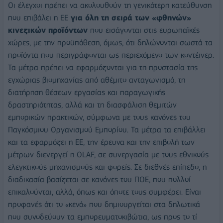
Οι έλεγχοι πρέπει να ακολουθούν τη γενικότερη κατεύθυνση
που επιβάλει η ΕΕ
για όλη τη σειρά των «φθηνών»
κινεζικών προϊόντων
που εισάγονται στις ευρωπαϊκές
χώρες, με την προϋπόθεση, όμως, ότι δηλώνονται σωστά τα
προϊόντα που περιγράφονται ως περιεχόμενο των κοντέινερ.
Τα μέτρα πρέπει να εφαρμόζονται για τη προστασία της
εγχώριας βιομηχανίας από αθέμιτο ανταγωνισμό, τη
διατήρηση θέσεων εργασίας και παραγωγικής
δραστηριότητας, αλλά και τη διασφάλιση θεμιτών
εμπορικών πρακτικών, σύμφωνα με τους κανόνες του
Παγκόσμιου Οργανισμού Εμπορίου. Τα μέτρα τα επιβάλλει
και τα εφαρμόζει η ΕΕ, την έρευνα και την επιβολή των
μέτρων διενεργεί η OLAF, σε συνεργασία με τους εθνικούς
ελεγκτικούς μηχανισμούς και φορείς. Σε διεθνές επίπεδο, η
διαδικασία βασίζεται σε κανόνες του ΠΟΕ, που πολλοί
επικαλούνται, αλλά, όπως και όποτε τους συμφέρει. Είναι
προφανές ότι το «κενό» που δημιουργείται στα δηλωτικά
που συνοδεύουν τα εμπορευματοκιβώτια, ως προς το τί