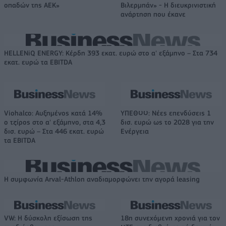
οπαδών της ΑΕΚ»
Βιλερμπάν» - Η διευκρινιστική
ανάρτηση που έκανε
HELLENiQ ENERGY: Κέρδη 393 εκατ. ευρώ στο α' εξάμηνο – Στα 734
εκατ. ευρώ τα EBITDA
Viohalco: Αυξημένος κατά 14%
ΥΠΕΘΟΟ: Νέες επενδύσεις 1
ο τζίρος στο α' εξάμηνο, στα 4,3
δισ. ευρώ ως το 2028 για την
δισ. ευρώ – Στα 446 εκατ. ευρώ
Ενέργεια
τα EBITDA
Η συμφωνία Arval-Athlon αναδιαμορφώνει την αγορά leasing
VW: Η δύσκολη εξίσωση της
18η συνεχόμενη χρονιά για τον