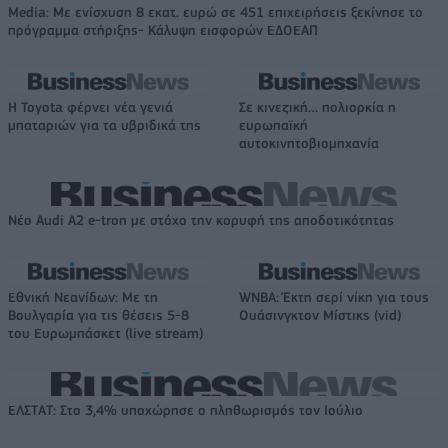
Media: Με ενίσχυση 8 εκατ. ευρώ σε 451 επιχειρήσεις ξεκίνησε το
πρόγραμμα στήριξης- Κάλυψη εισφορών ΕΔΟΕΑΠ
Η Toyota φέρνει νέα γενιά
Σε κινεζική… πολιορκία η
μπαταριών για τα υβριδικά της
ευρωπαϊκή
αυτοκινητοβιομηχανία
Νέο Audi A2 e-tron με στόχο την κορυφή της αποδοτικότητας
Εθνική Νεανίδων: Με τη
WNBA: Έκτη σερί νίκη για τους
Βουλγαρία για τις θέσεις 5-8
Ουάσινγκτον Μίστικς (vid)
του Ευρωμπάσκετ (live stream)
ΕΛΣΤΑΤ: Στο 3,4% υποχώρησε ο πληθωρισμός τον Ιούλιο