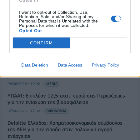
Opted In
ΡΟΗ ΕΙΔΗΣΕΩΝ
I want to opt-out of Collection, Use,
Retention, Sale, and/or Sharing of my
Personal Data that Is Unrelated with the
Purposes for which it was collected.
Όμιλος ΔΕΗ: Νέα συμφωνία για χαρτοφυλάκιο
Opted Out
έργων ΑΠΕ άνω των 2 GW σε Πολωνία και
Ουγγαρία
CONFIRM
08/08/2026 - 10:26
ΕΝΕΡΓΕΙΑ
ΣΚΑΪ: Ολοκληρώθηκε η θητεία του Γρηγόρη
Data Deletion
Data Access
Privacy Policy
Δημητριάδη - Ο Γιάννης Αλαφούζος επιστρέφει στη
θέση του CEO
08/08/2026 - 10:02
MEDIA
ΥΠΑΑΤ: Επιπλέον 12,5 εκατ. ευρώ στις Περιφέρειες
για την ενίσχυση της βιοασφάλειας
07/08/2026 - 17:02
ΟΙΚΟΝΟΜΙΑ
Deloitte Ελλάδος: Χρηματοοικονομικός σύμβουλος
της ΔΕΗ για την είσοδο στην πολωνική αγορά
ενέργειας