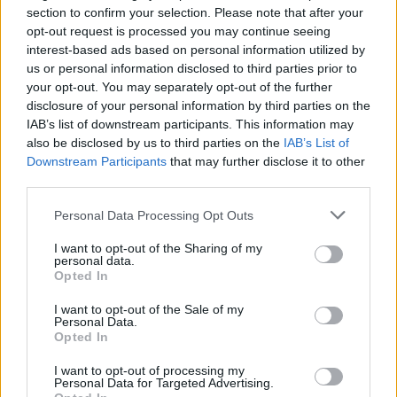
διασύνδεσης POS -
section to confirm your selection. Please note that after your
ταμειακών συστημάτων
opt-out request is processed you may continue seeing
13/09/2024 - 13:06
interest-based ads based on personal information utilized by
us or personal information disclosed to third parties prior to
Η Byte Computer
your opt-out. You may separately opt-out of the further
βραβεύτηκε ως
disclosure of your personal information by third parties on the
«Expansion Partner of the
IAB’s list of downstream participants. This information may
Year»
also be disclosed by us to third parties on the
IAB’s List of
13/09/2024 - 12:24
Downstream Participants
that may further disclose it to other
third parties.
Personal Data Processing Opt Outs
I want to opt-out of the Sharing of my
personal data.
Opted In
I want to opt-out of the Sale of my
Personal Data.
Opted In
I want to opt-out of processing my
Personal Data for Targeted Advertising.