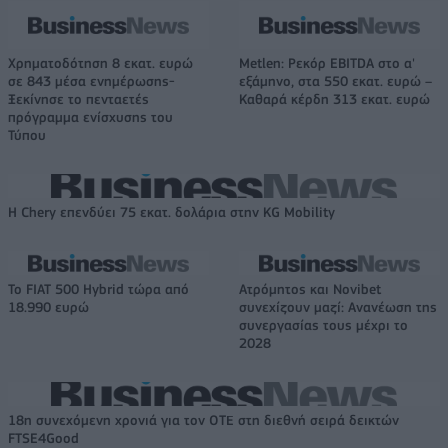
Χρηματοδότηση 8 εκατ. ευρώ
Metlen: Ρεκόρ EBITDA στο α'
σε 843 μέσα ενημέρωσης-
εξάμηνο, στα 550 εκατ. ευρώ –
Ξεκίνησε το πενταετές
Καθαρά κέρδη 313 εκατ. ευρώ
πρόγραμμα ενίσχυσης του
Τύπου
Η Chery επενδύει 75 εκατ. δολάρια στην KG Mobility
Το FIAT 500 Hybrid τώρα από
Ατρόμητος και Novibet
18.990 ευρώ
συνεχίζουν μαζί: Ανανέωση της
συνεργασίας τους μέχρι το
2028
18η συνεχόμενη χρονιά για τον ΟΤΕ στη διεθνή σειρά δεικτών
FTSE4Good