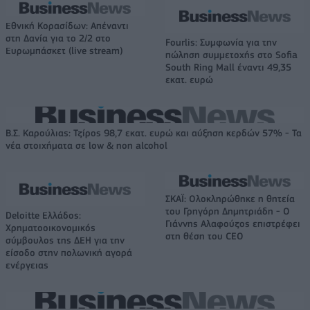
Εθνική Κορασίδων: Απέναντι
στη Δανία για το 2/2 στο
Fourlis: Συμφωνία για την
Ευρωμπάσκετ (live stream)
πώληση συμμετοχής στο Sofia
South Ring Mall έναντι 49,35
εκατ. ευρώ
Β.Σ. Καρούλιας: Τζίρος 98,7 εκατ. ευρώ και αύξηση κερδών 57% - Τα
νέα στοιχήματα σε low & non alcohol
ΣΚΑΪ: Ολοκληρώθηκε η θητεία
του Γρηγόρη Δημητριάδη - Ο
Deloitte Ελλάδος:
Γιάννης Αλαφούζος επιστρέφει
Χρηματοοικονομικός
στη θέση του CEO
σύμβουλος της ΔΕΗ για την
είσοδο στην πολωνική αγορά
ενέργειας