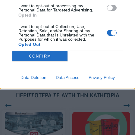
2028
I want to opt-out of processing my
Personal Data for Targeted Advertising.
Opted In
18η συνεχόμενη χρονιά για τον ΟΤΕ στη διεθνή σειρά δεικτών
I want to opt-out of Collection, Use,
Retention, Sale, and/or Sharing of my
FTSE4Good
Personal Data that Is Unrelated with the
Purposes for which it was collected.
Opted Out
Alpha Bank: Για πρώτη φορά το Αρχαίο Θέατρο Επιδαύρου άνοιξε τις
CONFIRM
πύλες του σε όλους
Data Deletion
Data Access
Privacy Policy
ΠΕΡΙΣΣΌΤΕΡΑ ΣΕ ΑΥΤΉ ΤΗΝ ΚΑΤΗΓΟΡΊΑ