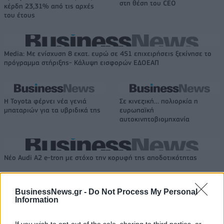
στη θέση του CEO
κέρδη 23,31% από τις αρχές
του έτους
Media: Με ενίσχυση 8 εκατ. ευρώ σε 451 επιχειρήσεις ξεκίνησε το
πρόγραμμα στήριξης- Κάλυψη εισφορών ΕΔΟΕΑΠ
Η Toyota φέρνει νέα γενιά
Σε κινεζική… πολιορκία η
μπαταριών για τα υβριδικά της
ευρωπαϊκή
αυτοκινητοβιομηχανία
Νέο Audi A2 e-tron με στόχο την κορυφή της αποδοτικότητας
BusinessNews.gr -
Do Not Process My Personal
Εθνική Νεανίδων: Απέναντι
Η Κέλσι Μίτσελ έγραψε ιστορία
Information
στην Ισλανδία για την 5η θέση
στη νίκη της Ιντιάνα επί του
στο Ευρωμπάσκετ (live stream)
Σικάγο (vids)