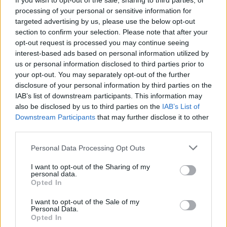
If you wish to opt-out of the sale, sharing to third parties, or
processing of your personal or sensitive information for
targeted advertising by us, please use the below opt-out
Ελληνική Αναπτυξιακή Τράπεζα: Με «προίκα» 2 δισ. ευρώ ανοίγει
section to confirm your selection. Please note that after your
δρόμο για δάνεια έως 5 δισ. σε μικρομεσαίες
opt-out request is processed you may continue seeing
interest-based ads based on personal information utilized by
us or personal information disclosed to third parties prior to
your opt-out. You may separately opt-out of the further
disclosure of your personal information by third parties on the
Β.Σ. Καρούλιας: Τζίρος 98,7
Deloitte Ελλάδος:
IAB’s list of downstream participants. This information may
εκατ. ευρώ και αύξηση κερδών
Χρηματοοικονομικός
also be disclosed by us to third parties on the
IAB’s List of
57% - Τα νέα στοιχήματα σε
σύμβουλος της ΔΕΗ για την
low & non alcohol
είσοδο στην πολωνική αγορά
Downstream Participants
that may further disclose it to other
ενέργειας
third parties.
Personal Data Processing Opt Outs
Η Chery επενδύει 75 εκατ. δολάρια στην KG Mobility
I want to opt-out of the Sharing of my
personal data.
Opted In
I want to opt-out of the Sale of my
Το FIAT 500 Hybrid τώρα από
Ατρόμητος και Novibet
Personal Data.
18.990 ευρώ
συνεχίζουν μαζί: Ανανέωση της
Opted In
συνεργασίας τους μέχρι το