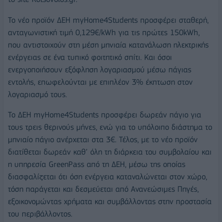
Το νέο προϊόν ΔΕΗ myHome4Students προσφέρει σταθερή,
ανταγωνιστική τιμή 0,129€/kWh για τις πρώτες 150kWh,
που αντιστοιχούν στη μέση μηνιαία κατανάλωση ηλεκτρικής
ενέργειας σε ένα τυπικό φοιτητικό σπίτι. Και όσοι
ενεργοποιήσουν εξόφληση λογαριασμού μέσω πάγιας
εντολής, επωφελούνται με επιπλέον 3% έκπτωση στον
λογαριασμό τους.
Το ΔΕΗ myHome4Students προσφέρει δωρεάν πάγιο για
τους τρεις θερινούς μήνες, ενώ για το υπόλοιπο διάστημα το
μηνιαίο πάγιο ανέρχεται στα 3€. Τέλος, με το νέο προϊόν
διατίθεται δωρεάν καθ’ όλη τη διάρκεια του συμβολαίου και
η υπηρεσία GreenPass από τη ΔΕΗ, μέσω της οποίας
διασφαλίζεται ότι όση ενέργεια καταναλώνεται στον χώρο,
τόση παράγεται και δεσμεύεται από Ανανεώσιμες Πηγές,
εξοικονομώντας χρήματα και συμβάλλοντας στην προστασία
του περιβάλλοντος.