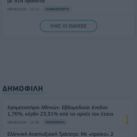
με 916 προϊόντα
08/08/2026 - 12:12
ΛΙΑΝΕΜΠΟΡΙΟ
Health Monitoring: Η εθνική υποδομή για την
ΟΛΕΣ ΟΙ ΕΙΔΗΣΕΙΣ
αξιοποίηση των δεδομένων υγείας προς όφελος
των πολιτών
08/08/2026 - 11:48
ΥΓΕΙΑ
ΔΗΜΟΦΙΛΗ
Χρηματιστήριο Αθηνών: Εβδομαδιαία άνοδος
1,76%, κέρδη 23,31% από τις αρχές του έτους
08/08/2026 - 12:36
ΟΙΚΟΝΟΜΙΑ
Ελληνική Αναπτυξιακή Τράπεζα: Με «προίκα» 2