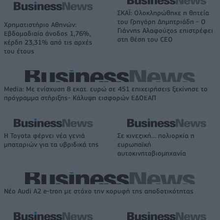
ΣΚΑΪ: Ολοκληρώθηκε η θητεία
του Γρηγόρη Δημητριάδη - Ο
Χρηματιστήριο Αθηνών:
Γιάννης Αλαφούζος επιστρέφει
Εβδομαδιαία άνοδος 1,76%,
στη θέση του CEO
κέρδη 23,31% από τις αρχές
του έτους
Media: Με ενίσχυση 8 εκατ. ευρώ σε 451 επιχειρήσεις ξεκίνησε το
πρόγραμμα στήριξης- Κάλυψη εισφορών ΕΔΟΕΑΠ
Η Toyota φέρνει νέα γενιά
Σε κινεζική… πολιορκία η
μπαταριών για τα υβριδικά της
ευρωπαϊκή
αυτοκινητοβιομηχανία
Νέο Audi A2 e-tron με στόχο την κορυφή της αποδοτικότητας