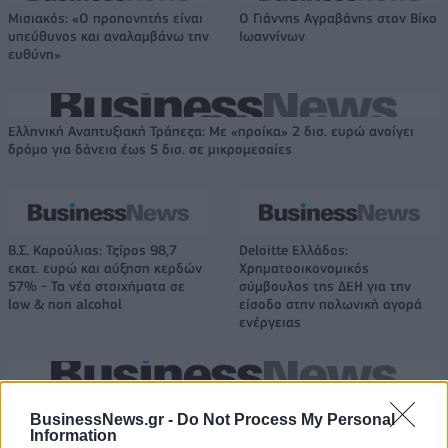
Μισιακός: «Ο προπονητής είναι
Ο Γιάννης Αγραβάνης στον Βίκο
υπεύθυνος και αναλαμβάνω την
Ιωαννίνων
ευθύνη»
Ελληνική Αναπτυξιακή Τράπεζα: Με «προίκα» 2 δισ. ευρώ ανοίγει
δρόμο για δάνεια έως 5 δισ. σε μικρομεσαίες
Β.Σ. Καρούλιας: Τζίρος 98,7
Deloitte Ελλάδος:
εκατ. ευρώ και αύξηση κερδών
Χρηματοοικονομικός
57% - Τα νέα στοιχήματα σε
σύμβουλος της ΔΕΗ για την
low & non alcohol
είσοδο στην πολωνική αγορά
ενέργειας
Η Chery επενδύει 75 εκατ. δολάρια στην KG Mobility
BusinessNews.gr -
Do Not Process My Personal
Information