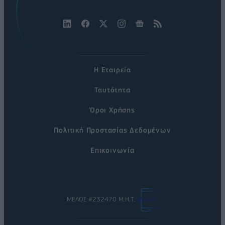
Η Εταιρεία
Ταυτότητα
Όροι Χρήσης
Πολιτική Προστασίας Δεδομένων
Επικοινωνία
ΜΕΛΟΣ #232470 Μ.Η.Τ.