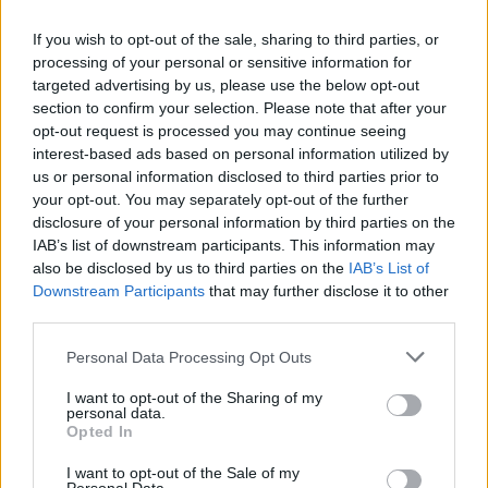
Το FIAT 500 Hybrid τώρα από
Ατρόμητος και Novibet
If you wish to opt-out of the sale, sharing to third parties, or
18.990 ευρώ
συνεχίζουν μαζί: Ανανέωση της
processing of your personal or sensitive information for
συνεργασίας τους μέχρι το
targeted advertising by us, please use the below opt-out
2028
section to confirm your selection. Please note that after your
opt-out request is processed you may continue seeing
interest-based ads based on personal information utilized by
18η συνεχόμενη χρονιά για τον ΟΤΕ στη διεθνή σειρά δεικτών
us or personal information disclosed to third parties prior to
FTSE4Good
your opt-out. You may separately opt-out of the further
disclosure of your personal information by third parties on the
IAB’s list of downstream participants. This information may
also be disclosed by us to third parties on the
IAB’s List of
Alpha Bank: Για πρώτη φορά το Αρχαίο Θέατρο Επιδαύρου άνοιξε τις
Downstream Participants
that may further disclose it to other
πύλες του σε όλους
third parties.
Personal Data Processing Opt Outs
I want to opt-out of the Sharing of my
personal data.
ΠΕΡΙΣΣΌΤΕΡΑ ΣΕ ΑΥΤΉ ΤΗΝ ΚΑΤΗΓΟΡΊΑ
Opted In
I want to opt-out of the Sale of my