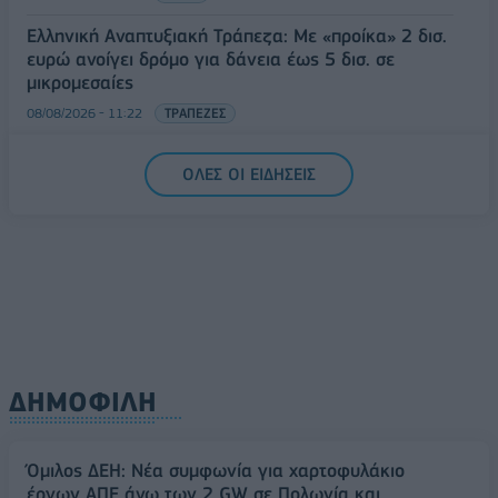
Ελληνική Αναπτυξιακή Τράπεζα: Με «προίκα» 2 δισ.
ευρώ ανοίγει δρόμο για δάνεια έως 5 δισ. σε
μικρομεσαίες
08/08/2026 - 11:22
ΤΡΑΠΕΖΕΣ
5G παντού, 6G στον ορίζοντα: Πού βρίσκεται η
ΟΛΕΣ ΟΙ ΕΙΔΗΣΕΙΣ
Ελλάδα στη μεγάλη τεχνολογική μετάβαση
08/08/2026 - 10:54
ΤΕΧΝΟΛΟΓΙΑ
ΔΗΜΟΦΙΛΗ
Όμιλος ΔΕΗ: Νέα συμφωνία για χαρτοφυλάκιο
έργων ΑΠΕ άνω των 2 GW σε Πολωνία και