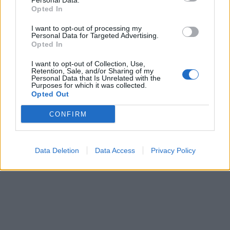
Personal Data.
Opted In
I want to opt-out of processing my
Personal Data for Targeted Advertising.
Opted In
Στη Θεσσαλονίκη
I want to opt-out of Collection, Use,
Retention, Sale, and/or Sharing of my
γερμανική αποστολή για
Χρηματιστήριο - Κλείσιμο:
Personal Data that Is Unrelated with the
την 88η ΔΕΘ
Άνοδος 1,23%, στα 96,39
Purposes for which it was collected.
Opted Out
εκατ. ευρώ ο τζίρος
22/07/2024 - 15:23
22/07/2024 - 17:56
CONFIRM
Data Deletion
Data Access
Privacy Policy