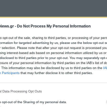
ς διαψεύδουν κατηγορηματικά πρόσφατα
News.gr -
Do Not Process My Personal Information
αράγονται σήμερα- και ενημερώνουν για την ορθή
to opt-out of the sale, sharing to third parties, or processing of your per
ατάσταση της αλήθειας.
formation for targeted advertising by us, please use the below opt-out s
r selection. Please note that after your opt-out request is processed y
eing interest-based ads based on personal information utilized by us or
disclosed to third parties prior to your opt-out. You may separately opt-
περίπου 200.000 πολίτες που εκδήλωσαν
losure of your personal information by third parties on the IAB’s list of
αμβάνουν τη διανομή εκλογικού υλικού σε
. This information may also be disclosed by us to third parties on the
IA
Participants
that may further disclose it to other third parties.
κό και 25.000 στο εξωτερικό).
Μέχρι σήμερα, το
εκτός συνόρων. Για το μεγαλύτερο μέρος των
 επίδοσης στη διεύθυνση που είχε δηλωθεί (η
l Data Processing Opt Outs
στάλησαν μέχρι και 6 μηνύματα υπενθύμισης. Η
σεις και διευρυμένο ωράριο καταστημάτων. Για το
o opt-out of the Sharing of my personal data.