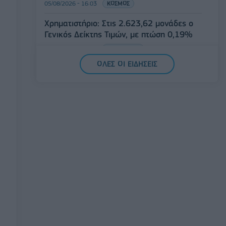
05/08/2026 - 16:03
ΚΟΣΜΟΣ
Χρηματιστήριο: Στις 2.623,62 μονάδες ο
Γενικός Δείκτης Τιμών, με πτώση 0,19%
05/08/2026 - 15:36
ΟΙΚΟΝΟΜΙΑ
ΟΛΕΣ ΟΙ ΕΙΔΗΣΕΙΣ
Συνάλλαγμα: Το ευρώ ενισχύεται κατά
0,20%, στα 1,1557 δολάρια
05/08/2026 - 15:28
ΟΙΚΟΝΟΜΙΑ