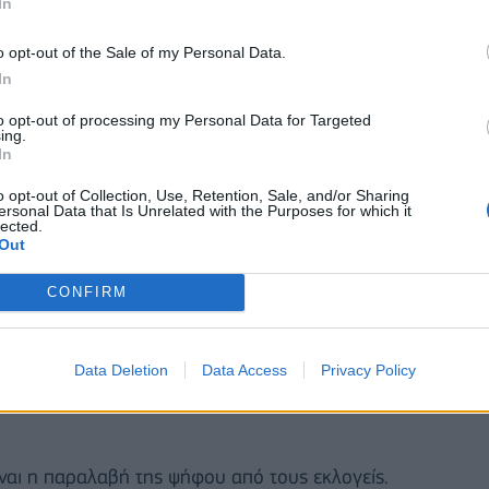
ής ή δεν κατέστη δυνατή η επικοινωνία με τους
In
χετική οδηγία του Υπουργείου Εσωτερικών,
o opt-out of the Sale of my Personal Data.
, από τα οποία μπορεί ο ενδιαφερόμενος να
In
to opt-out of processing my Personal Data for Targeted
ing.
In
o opt-out of Collection, Use, Retention, Sale, and/or Sharing
ersonal Data that Is Unrelated with the Purposes for which it
lected.
Out
CONFIRM
Data Deletion
Data Access
Privacy Policy
ίναι η παραλαβή της ψήφου από τους εκλογείς.