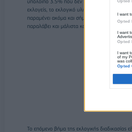
υπόλοιπο 3.5% που δεν επιδόθηκε μέχρι στιγμ
Opted 
εκλογείς, το εκλογικό υλικό, ακολουθώντας σ
I want t
παραμένει ακόμα και σήμερα στα καταστήματα
Opted 
παραλάβει και μάλιστα κατά προτεραιότητα.
I want 
Advertis
Opted 
I want t
of my P
was col
Opted 
Το επόμενο βήμα της εκλογικής διαδικασίας ε