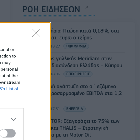
ΡΟΗ ΕΙΔΗΣΕΩΝ
Χρηματιστήριο: Πτώση κατά 0,18%, στα
315,71 εκατ. ευρώ ο τζίρος
05/08/2026 - 18:27
ΟΙΚΟΝΟΜΙΑ
sonal or
ection to
Είσοδος της γαλλικής Meridiam στην
ou may
ηλεκτρική διασύνδεση Ελλάδας – Κύπρου
 personal
05/08/2026 - 18:06
ΕΠΙΧΕΙΡΗΣΕΙΣ
out of the
 downstream
ΔΕΗ: Ισχυρή ανάπτυξη στο α΄ εξάμηνο
B’s List of
2026 με προσαρμοσμένο EBITDA στα 1,2
δισ. ευρώ
05/08/2026 - 17:51
ΕΝΕΡΓΕΙΑ
Όμιλος AKTOR: Εξαγοράζει το 75% των
ΗΛΕΚΤΩΡ και THALIS – Στρατηγική
συνεργασία με τη Motor Oil