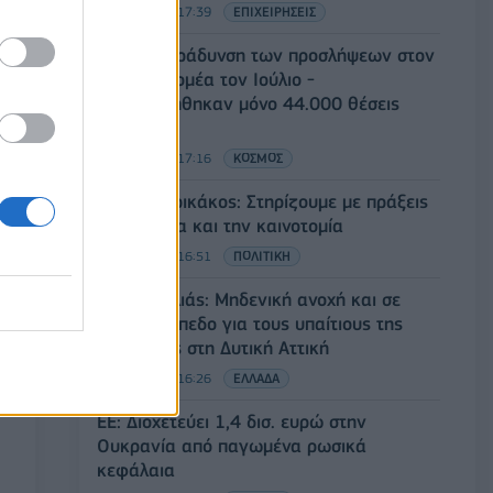
05/08/2026 - 17:39
ΕΠΙΧΕΙΡΗΣΕΙΣ
ΗΠΑ: Επιβράδυνση των προσλήψεων στον
ιδιωτικό τομέα τον Ιούλιο -
Δημιουργήθηκαν μόνο 44.000 θέσεις
εργασίας
05/08/2026 - 17:16
ΚΟΣΜΟΣ
Τ. Θεοδωρικάκος: Στηρίζουμε με πράξεις
την έρευνα και την καινοτομία
05/08/2026 - 16:51
ΠΟΛΙΤΙΚΗ
Ν. Χαρδαλιάς: Μηδενική ανοχή και σε
νομικό επίπεδο για τους υπαίτιους της
πυρκαγιάς στη Δυτική Αττική
05/08/2026 - 16:26
ΕΛΛΑΔΑ
ΕΕ: Διοχετεύει 1,4 δισ. ευρώ στην
Ουκρανία από παγωμένα ρωσικά
κεφάλαια