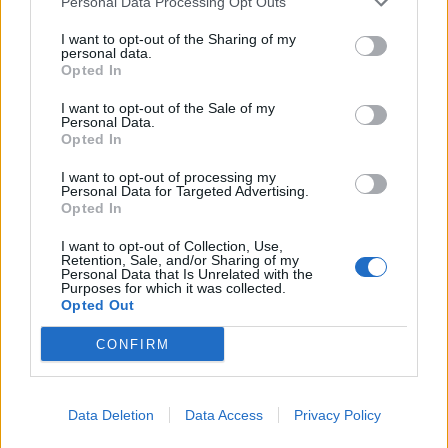
Personal Data Processing Opt Outs
FTSE4Good
I want to opt-out of the Sharing of my
personal data.
Opted In
Alpha Bank: Για πρώτη φορά το Αρχαίο Θέατρο Επιδαύρου άνοιξε τις
πύλες του σε όλους
I want to opt-out of the Sale of my
Personal Data.
Opted In
I want to opt-out of processing my
Personal Data for Targeted Advertising.
Opted In
ΠΕΡΙΣΣΌΤΕΡΑ ΣΕ ΑΥΤΉ ΤΗΝ ΚΑΤΗΓΟΡΊΑ
I want to opt-out of Collection, Use,
Retention, Sale, and/or Sharing of my
Personal Data that Is Unrelated with the
Purposes for which it was collected.
Opted Out
CONFIRM
Απάντηση Ι. Τσέτη στον Δ.
Βίκος: Χορηγός στο
Data Deletion
Data Access
Privacy Policy
Παπαλεξόπουλο σχετικά με
Pho3nix Kids Triathlon by