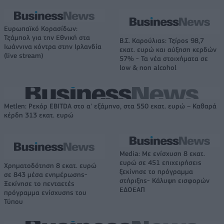
Ευρωπαϊκό Κορασίδων:
Τζάμπολ για την Εθνική στα
Β.Σ. Καρούλιας: Τζίρος 98,7
Ιωάννινα κόντρα στην Ιρλανδία
εκατ. ευρώ και αύξηση κερδών
(live stream)
57% - Τα νέα στοιχήματα σε
low & non alcohol
Metlen: Ρεκόρ EBITDA στο α' εξάμηνο, στα 550 εκατ. ευρώ – Καθαρά
κέρδη 313 εκατ. ευρώ
Media: Με ενίσχυση 8 εκατ.
ευρώ σε 451 επιχειρήσεις
Χρηματοδότηση 8 εκατ. ευρώ
ξεκίνησε το πρόγραμμα
σε 843 μέσα ενημέρωσης-
στήριξης- Κάλυψη εισφορών
Ξεκίνησε το πενταετές
ΕΔΟΕΑΠ
πρόγραμμα ενίσχυσης του
Τύπου