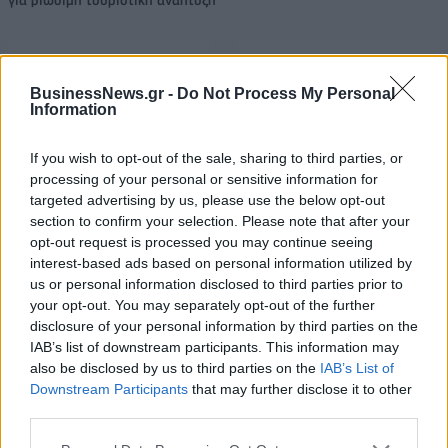
BusinessNews.gr -
Do Not Process My Personal
HELLENiQ ENERGY: Κέρδη 393
ΣΤΑΣΥ: 29,4 χλμ. νέων
Information
εκατ. ευρώ στο α' εξάμηνο –
σιδηροτροχιών στο Μετρό της
Στα 734 εκατ. ευρώ τα EBITDA
Αθήνας - Στο τελικό στάδιο το
μεγαλύτερο έργο αναβάθμισης
If you wish to opt-out of the sale, sharing to third parties, or
processing of your personal or sensitive information for
targeted advertising by us, please use the below opt-out
section to confirm your selection. Please note that after your
Η Chery επενδύει 75 εκατ. δολάρια στην KG Mobility
opt-out request is processed you may continue seeing
interest-based ads based on personal information utilized by
us or personal information disclosed to third parties prior to
your opt-out. You may separately opt-out of the further
Το FIAT 500 Hybrid τώρα από
Ατρόμητος και Novibet
disclosure of your personal information by third parties on the
18.990 ευρώ
συνεχίζουν μαζί: Ανανέωση της
συνεργασίας τους μέχρι το
IAB’s list of downstream participants. This information may
2028
also be disclosed by us to third parties on the
IAB’s List of
Downstream Participants
that may further disclose it to other
third parties.
18η συνεχόμενη χρονιά για τον ΟΤΕ στη διεθνή σειρά δεικτών