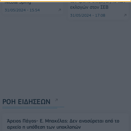
τον τρόπο διεξαγωγής των
Nicola Spirig
εκλογών στον ΣΕΒ
31/05/2024 - 15:54
31/05/2024 - 17:08
ΡΟΗ ΕΙΔΗΣΕΩΝ
Άρειος Πάγος- Ε. Μπακέλας: Δεν ανασύρεται από το
αρχείο η υπόθεση των υποκλοπών