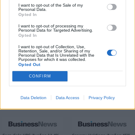
Νέο Audi A2 e-tron με στόχο
Η Chery επενδύει 75 εκατ.
I want to opt-out of the Sale of my
την κορυφή της
δολάρια στην KG Mobility
Personal Data.
αποδοτικότητας
Opted In
I want to opt-out of processing my
Personal Data for Targeted Advertising.
Opted In
Το FIAT 500 Hybrid τώρα από 18.990 ευρώ
I want to opt-out of Collection, Use,
Retention, Sale, and/or Sharing of my
Personal Data that Is Unrelated with the
Purposes for which it was collected.
Οι διακοπές των Γάλλων του
ΠΑΟΚ: Επένδυση με Σπανό και
Opted Out
Παναθηναϊκού με τέσσερις
Χαραλαμπίδη
συμπατριώτες τους στη Μύκονο
(pic)
CONFIRM
Data Deletion
Data Access
Privacy Policy
Είσοδος της γαλλικής Meridiam στην ηλεκτρική διασύνδεση Ελλάδας
– Κύπρου