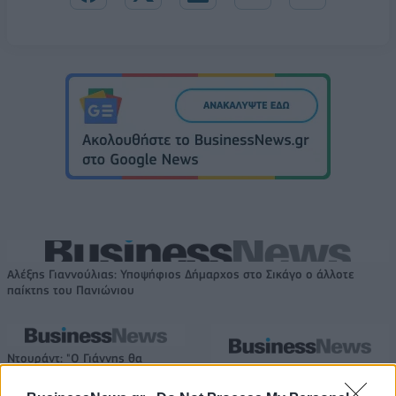
Αλέξης Γιαννούλιας: Υποψήφιος Δήμαρχος στο Σικάγο ο άλλοτε
παίκτης του Πανιώνιου
Ντουράντ: "Ο Γιάννης θα
μπορούσε να 'ναι ο κορυφαίος
Evergood: Άγγιξε τα 300 εκατ. ο
όλων"! (vid)
τζίρος- Στα 10 εκατ. ευρώ το