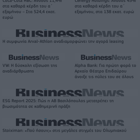
Coca-Cola HBC: Άνοδος 11,4%
Cenergy Holdings: Άνοδος 45%
στα καθαρά κέρδη του α΄
στα καθαρά κέρδη του α΄
εξαμήνου – Στα 524,4 εκατ.
εξαμήνου, στα 138 εκατ. ευρώ
ευρώ
Η συμφωνία Arval-Athlon αναδιαμορφώνει την αγορά leasing
VW: Η δύσκολη εξίσωση της
Alpha Bank: Για πρώτη φορά το
αναδιάρθρωσης
Αρχαίο Θέατρο Επιδαύρου
άνοιξε τις πύλες του σε όλους
ESG Report 2025: Πώς η ΑΒ Βασιλόπουλος μετατρέπει τη
βιωσιμότητα σε καθημερινή πράξη
Stoiximan: «Πού ήσουν;» στις μεγάλες στιγμές του Ολυμπιακού