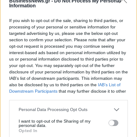
BusinessNews.gr -
Do Not Process My Personal
τίμημα για το 60% του
Information
Jackaroo
If you wish to opt-out of the sale, sharing to third parties, or
processing of your personal or sensitive information for
targeted advertising by us, please use the below opt-out
Όμιλος AKTOR: Εξαγοράζει το 75% των ΗΛΕΚΤΩΡ και THALIS –
section to confirm your selection. Please note that after your
Στρατηγική συνεργασία με τη Motor Oil
opt-out request is processed you may continue seeing
interest-based ads based on personal information utilized by
us or personal information disclosed to third parties prior to
TV: Η σκακιέρα της νέας σεζόν
your opt-out. You may separately opt-out of the further
ΔΕΗ: Ισχυρή ανάπτυξη στο α΄
disclosure of your personal information by third parties on the
εξάμηνο 2026 με
IAB’s list of downstream participants. This information may
προσαρμοσμένο EBITDA στα 1,2
also be disclosed by us to third parties on the
IAB’s List of
δισ. ευρώ
Downstream Participants
that may further disclose it to other
third parties.
Personal Data Processing Opt Outs
IAB Hellas: Νέα Διοικούσα Επιτροπή και νέο Διοικητικό Συμβούλιο -
Πρόεδρος ο Γαληνός Γιαγλής
I want to opt-out of the Sharing of my
personal data.
Opted In